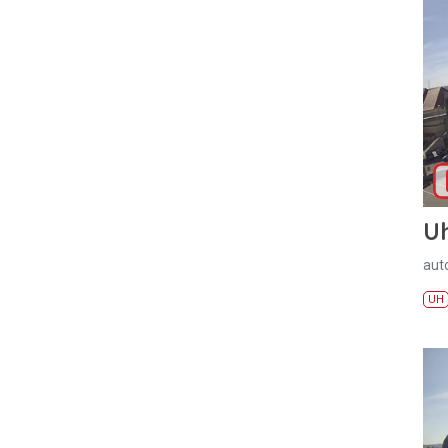
U
aut
UH