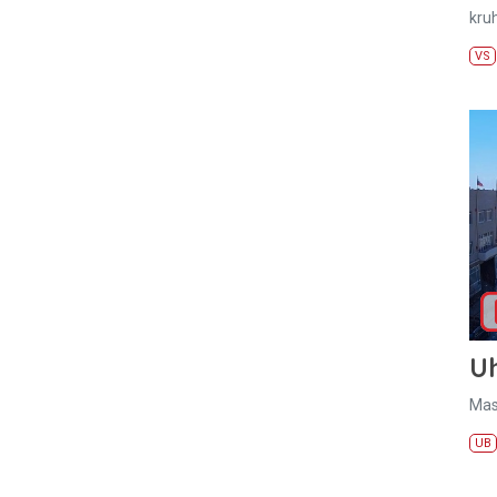
kru
VS
U
Mas
UB