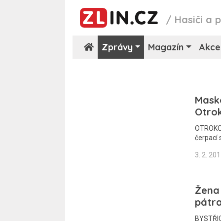
/
Hasiči a p
Zprávy
Magazín
Akce
Masko
Otrok
OTROKOV
čerpací 
3. 2. 20
Žena 
pátra
BYSTŘIC