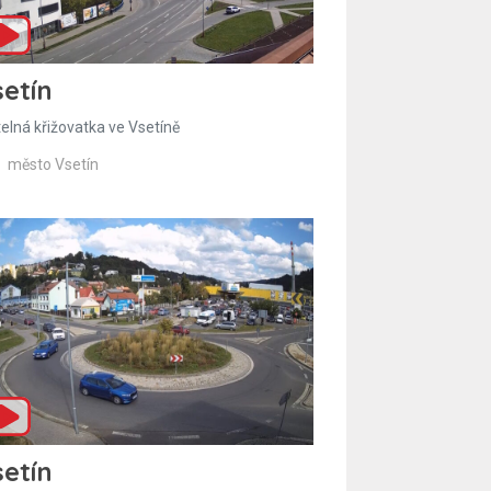
etín
telná křižovatka ve Vsetíně
město Vsetín
etín