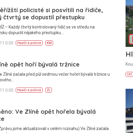
řížští policisté si posvítili na řidiče,
 čtvrtý se dopustil přestupku
 – Každý čtvrtý kontrolovaný řidič se ve středu na
sku dopustil nějakého přestupku.…
011 0:00
Hasiči a policie
KM
H
íně opět hoří bývalá tržnice
Kou
e Zlíně začala před půl sedmou večer hořet bývalá tržnice u
UH
sového…
011 0:00
Hasiči a policie
ZL
ěno: Ve Zlíně opět hořela bývalá
ce
Zprávu jsme aktualizovali v celém rozsahu) Ve Zlíně začala