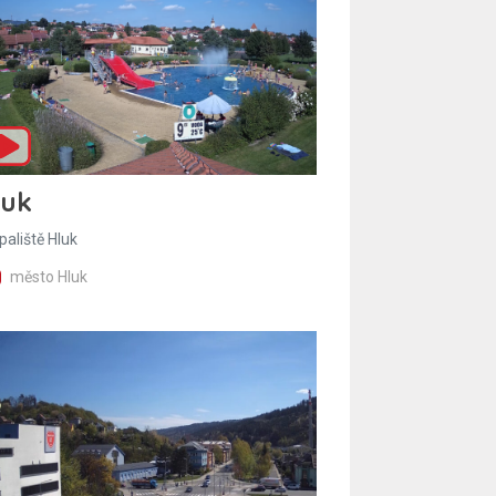
luk
paliště Hluk
město Hluk