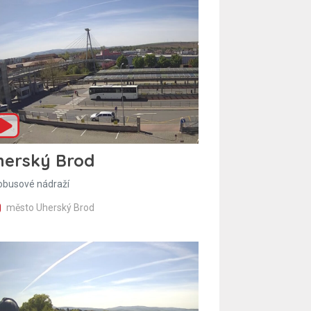
herský Brod
obusové nádraží
město Uherský Brod