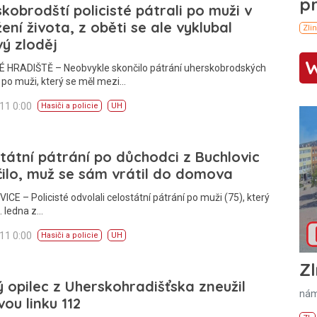
kobrodští policisté pátrali po muži v
ení života, z oběti se ale vyklubal
ý zloděj
 HRADIŠTĚ – Neobvykle skončilo pátrání uherskobrodských
ů po muži, který se měl mezi…
011 0:00
Hasiči a policie
UH
tátní pátrání po důchodci z Buchlovic
ilo, muž se sám vrátil do domova
CE – Policisté odvolali celostátní pátrání po muži (75), který
. ledna z…
011 0:00
Hasiči a policie
UH
Zl
 opilec z Uherskohradišťska zneužil
nám
vou linku 112