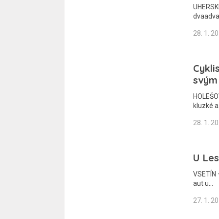
UHERSKÉ 
dvaadvac
28. 1. 2
Cykli
svým
HOLEŠOV 
kluzké 
28. 1. 2
U Les
VSETÍN –
aut u…
27. 1. 2