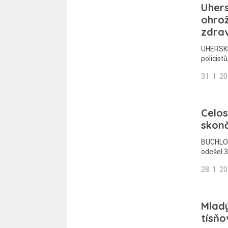
Uhers
ohrož
zdrav
UHERSKÉ
policist
31. 1. 2
Celos
skonč
BUCHLOVI
odešel 3
28. 1. 2
Mladý
tísňo