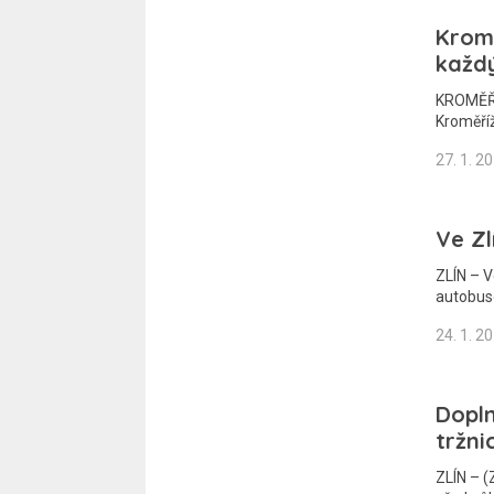
Kromě
každý
KROMĚŘÍŽ
Kroměříž
27. 1. 2
Ve Zl
ZLÍN – V
autobu
24. 1. 2
Dopln
tržni
ZLÍN – (