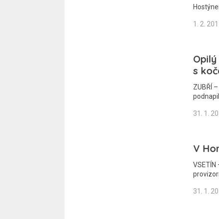
Hostýne
1. 2. 20
Opilý
s ko
ZUBŘÍ – 
podnapi
31. 1. 2
V Hor
VSETÍN –
provizor
31. 1. 2