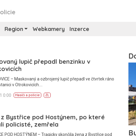
olicie
Region
Webkamery
Inzerce
vaný lupič přepadl benzinku v
ovicích
ICE – Maskovaný a ozbrojený lupič přepadl ve čtvrtek ráno
stanici v Otrokovicích.…
11 0:00
Hasiči a policie
ZL
z Bystřice pod Hostýnem, po které
li policisté, zemřela
E POD HOSTÝNEM – Tragicky skončila žena z Bystřice pod