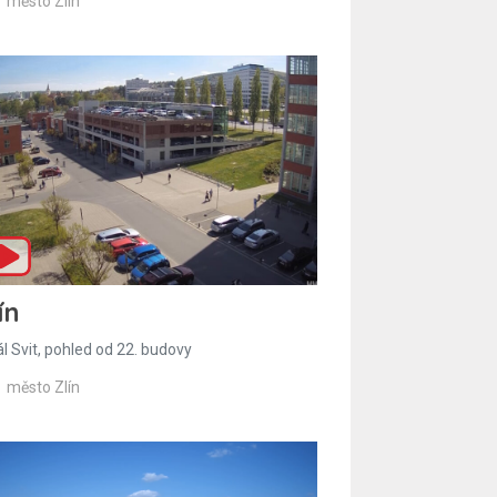
město Zlín
ín
l Svit, pohled od 22. budovy
město Zlín