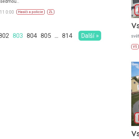
l sedmou…
011 0:00
Hasiči a policie
ZL
Vs
802
803
804
805
…
814
Další »
svě
VS
Vs