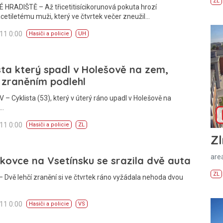
ZL
HRADIŠTĚ – Až třicetitisícikorunová pokuta hrozí
etiletému muži, který ve čtvrtek večer zneužil…
011 0:00
Hasiči a policie
UH
sta který spadl v Holešově na zem,
 zraněním podlehl
– Cyklista (53), který v úterý ráno upadl v Holešově na
a…
011 0:00
Hasiči a policie
ZL
Zl
areá
kovce na Vsetínsku se srazila dvě auta
ZL
 Dvě lehčí zranění si ve čtvrtek ráno vyžádala nehoda dvou
011 0:00
Hasiči a policie
VS