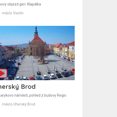
hový objezd gen. Klapálka
město Vsetín
herský Brod
arykovo náměstí, pohled z budovy Regio
město Uherský Brod