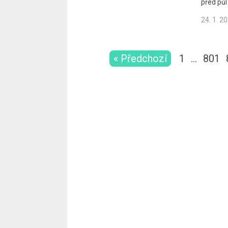
před pů
24. 1. 2
« Předchozí
1
…
801