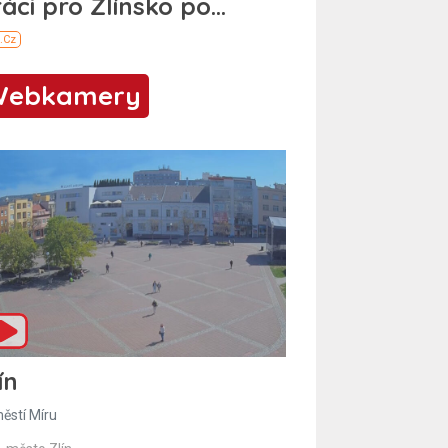
Webkamery
ín
ěstí Míru