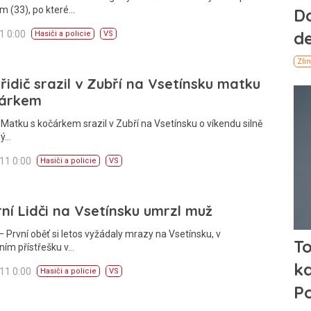
m (33), po které…
11 0:00
Hasiči a policie
VS
 řidič srazil v Zubří na Vsetínsku matku
čárkem
Matku s kočárkem srazil v Zubří na Vsetínsku o víkendu silně
lý…
011 0:00
Hasiči a policie
VS
ní Lidči na Vsetínsku umrzl muž
 První oběť si letos vyžádaly mrazy na Vsetínsku, v
ním přístřešku v…
011 0:00
Hasiči a policie
VS