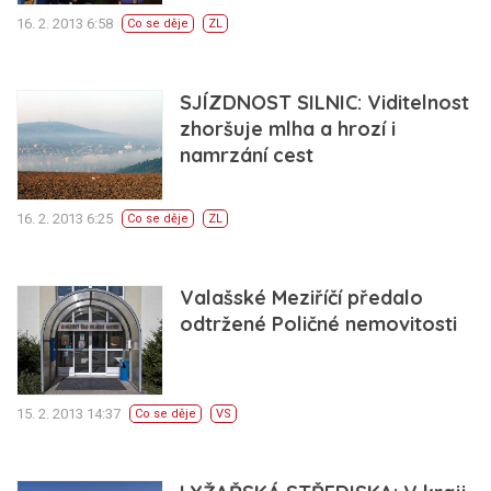
16. 2. 2013 6:58
Co se děje
ZL
SJÍZDNOST SILNIC: Viditelnost
zhoršuje mlha a hrozí i
namrzání cest
16. 2. 2013 6:25
Co se děje
ZL
Valašské Meziříčí předalo
odtržené Poličné nemovitosti
15. 2. 2013 14:37
Co se děje
VS