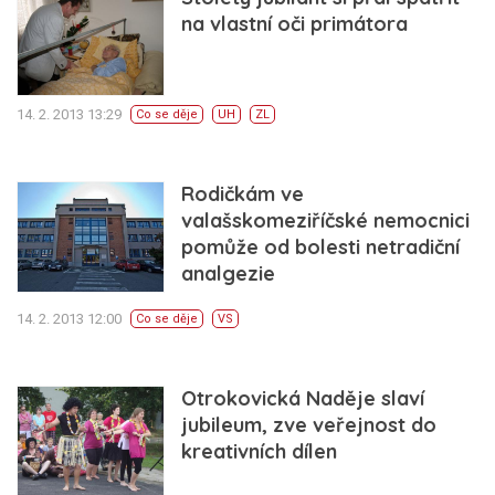
na vlastní oči primátora
14. 2. 2013 13:29
Co se děje
UH
ZL
Rodičkám ve
valašskomeziříčské nemocnici
pomůže od bolesti netradiční
analgezie
14. 2. 2013 12:00
Co se děje
VS
Otrokovická Naděje slaví
jubileum, zve veřejnost do
kreativních dílen