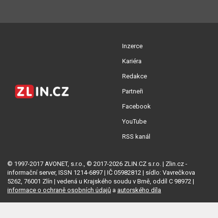
Inzerce
Kariéra
Redakce
Partneři
Facebook
YouTube
RSS kanál
© 1997-2017 AVONET, s.r.o., © 2017-2026 ZLIN.CZ s.r.o. | Zlin.cz -
informační server, ISSN 1214-6897 | IČ 05982812 | sídlo: Vavrečkova
5262, 76001 Zlín | vedená u Krajského soudu v Brně, oddíl C 98972 |
informace o ochraně osobních údajů
a
autorského díla