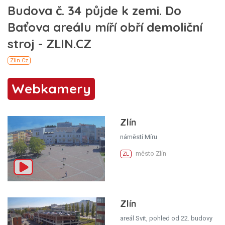
Webkamery
Zlín
náměstí Míru
město Zlín
ZL
Zlín
areál Svit, pohled od 22. budovy