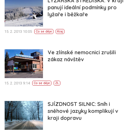
LYŽAŘSKÁ STŘEDISKA: V kraji
panují ideální podmínky pro
lyžaře i běžkaře
15. 2. 2013 10:05
Co se děje
Kraj
Ve zlínské nemocnici zrušili
zákaz návštěv
15. 2. 2013 9:14
Co se děje
ZL
SJÍZDNOST SILNIC: Sníh i
sněhové jazyky komplikují v
kraji dopravu