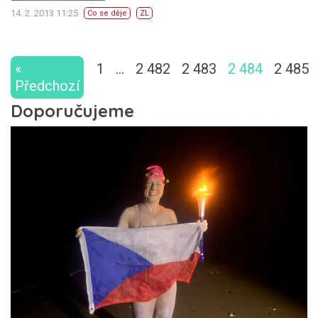
14. 2. 2013 11:25
Co se děje
ZL
«
1
…
2 482
2 483
2 484
2 485
Předchozí