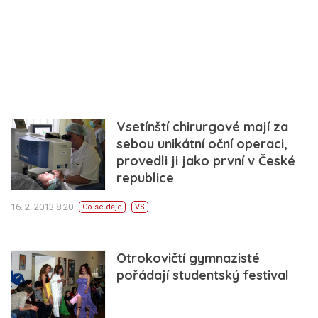
Vsetínští chirurgové mají za
sebou unikátní oční operaci,
provedli ji jako první v České
republice
16. 2. 2013 8:20
Co se děje
VS
Otrokovičtí gymnazisté
pořádají studentský festival