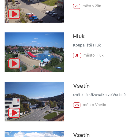
město Zlín
ZL
Hluk
Koupaliště Hluk
město Hluk
UH
Vsetín
světelná křižovatka ve Vsetíně
město Vsetín
VS
Vsetín