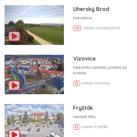
Uherský Brod
Hvězdárna
město Uherský Brod
UH
Vizovice
Palackého náměstí, pohled od
kostela
město Vizovice
ZL
Fryšták
náměstí Míru
město Fryšták
ZL