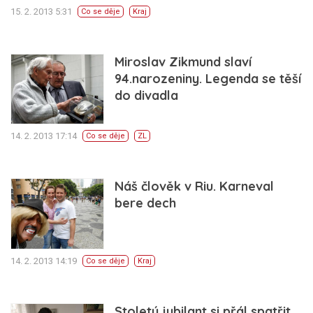
15. 2. 2013 5:31
Co se děje
Kraj
Miroslav Zikmund slaví
94.narozeniny. Legenda se těší
do divadla
14. 2. 2013 17:14
Co se děje
ZL
Náš člověk v Riu. Karneval
bere dech
14. 2. 2013 14:19
Co se děje
Kraj
Stoletý jubilant si přál spatřit