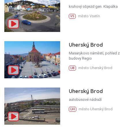
kruhový objezd gen. Klapálka
město Vsetín
VS
Uherský Brod
Masarykovo náměstí, pohled z
budovy Regio
město Uherský Brod
UB
Uherský Brod
autobusové nádraží
město Uherský Brod
UH