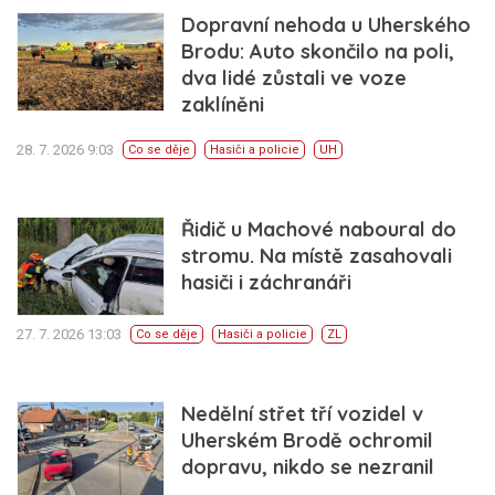
Dopravní nehoda u Uherského
Brodu: Auto skončilo na poli,
dva lidé zůstali ve voze
zaklíněni
28. 7. 2026 9:03
Co se děje
Hasiči a policie
UH
Řidič u Machové naboural do
stromu. Na místě zasahovali
hasiči i záchranáři
27. 7. 2026 13:03
Co se děje
Hasiči a policie
ZL
Nedělní střet tří vozidel v
Uherském Brodě ochromil
dopravu, nikdo se nezranil