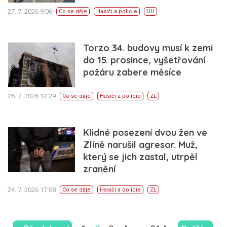
27. 7. 2026 9:06
Co se děje
Hasiči a policie
UH
Torzo 34. budovy musí k zemi
do 15. prosince, vyšetřování
požáru zabere měsíce
26. 7. 2026 12:29
Co se děje
Hasiči a policie
ZL
Klidné posezení dvou žen ve
Zlíně narušil agresor. Muž,
který se jich zastal, utrpěl
zranění
24. 7. 2026 17:08
Co se děje
Hasiči a policie
ZL