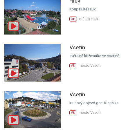
Hluk
Koupaliště Hluk
město Hluk
UH
Vsetín
světelná křižovatka ve Vsetíně
město Vsetín
VS
Vsetín
kruhový objezd gen. Klapálka
město Vsetín
VS