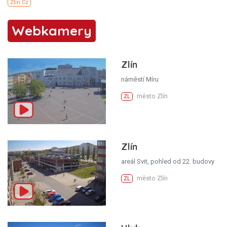
Webkamery
Zlín
náměstí Míru
město Zlín
ZL
Zlín
areál Svit, pohled od 22. budovy
město Zlín
ZL