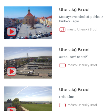
Uherský Brod
Masarykovo náměstí, pohled z
budovy Regio
město Uherský Brod
UB
Uherský Brod
autobusové nádraží
město Uherský Brod
UH
Uherský Brod
Hvězdárna
město Uherský Brod
UH