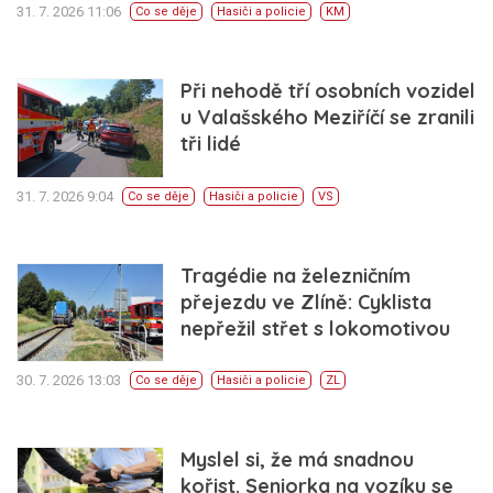
31. 7. 2026 11:06
Co se děje
Hasiči a policie
KM
Při nehodě tří osobních vozidel
u Valašského Meziříčí se zranili
tři lidé
31. 7. 2026 9:04
Co se děje
Hasiči a policie
VS
Tragédie na železničním
přejezdu ve Zlíně: Cyklista
nepřežil střet s lokomotivou
30. 7. 2026 13:03
Co se děje
Hasiči a policie
ZL
Myslel si, že má snadnou
kořist. Seniorka na vozíku se