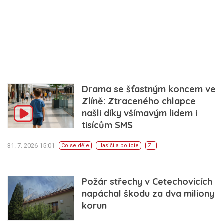
Drama se šťastným koncem ve
Zlíně: Ztraceného chlapce
našli díky všímavým lidem i
tisícům SMS
31. 7. 2026 15:01
Co se děje
Hasiči a policie
ZL
Požár střechy v Cetechovicích
napáchal škodu za dva miliony
korun