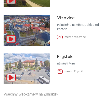
Vizovice
Palackého náměstí, pohled od
kostela
město Vizovice
ZL
Fryšták
náměstí Míru
město Fryšták
ZL
Všechny webkamery na Zlínsku>