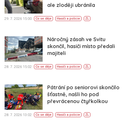
ale zloději ubránila
29. 7. 2026 15:00
Co se děje
Hasiči a policie
ZL
Náročný zásah ve Svitu
skončil, hasiči místo předali
majiteli
28. 7. 2026 15:02
Co se děje
Hasiči a policie
ZL
Pátrání po seniorovi skončilo
šťastně, našli ho pod
převrácenou čtyřkolkou
28. 7. 2026 13:02
Co se děje
Hasiči a policie
ZL