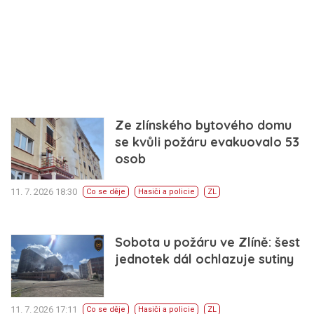
Ze zlínského bytového domu
se kvůli požáru evakuovalo 53
osob
11. 7. 2026 18:30
Co se děje
Hasiči a policie
ZL
Sobota u požáru ve Zlíně: šest
jednotek dál ochlazuje sutiny
11. 7. 2026 17:11
Co se děje
Hasiči a policie
ZL