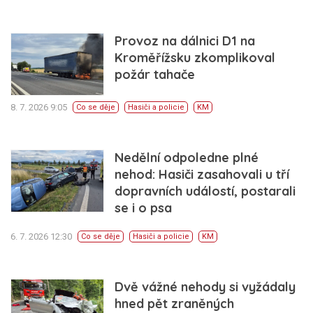
Provoz na dálnici D1 na
Kroměřížsku zkomplikoval
požár tahače
8. 7. 2026 9:05
Co se děje
Hasiči a policie
KM
Nedělní odpoledne plné
nehod: Hasiči zasahovali u tří
dopravních událostí, postarali
se i o psa
6. 7. 2026 12:30
Co se děje
Hasiči a policie
KM
Dvě vážné nehody si vyžádaly
hned pět zraněných