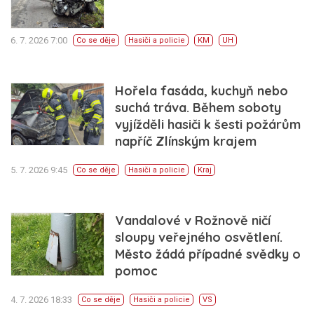
6. 7. 2026 7:00
Co se děje
Hasiči a policie
KM
UH
Hořela fasáda, kuchyň nebo
suchá tráva. Během soboty
vyjížděli hasiči k šesti požárům
napříč Zlínským krajem
5. 7. 2026 9:45
Co se děje
Hasiči a policie
Kraj
Vandalové v Rožnově ničí
sloupy veřejného osvětlení.
Město žádá případné svědky o
pomoc
4. 7. 2026 18:33
Co se děje
Hasiči a policie
VS