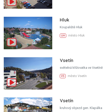
Hluk
Koupaliště Hluk
město Hluk
UH
Vsetín
světelná křižovatka ve Vsetíně
město Vsetín
VS
Vsetín
kruhový objezd gen. Klapálka