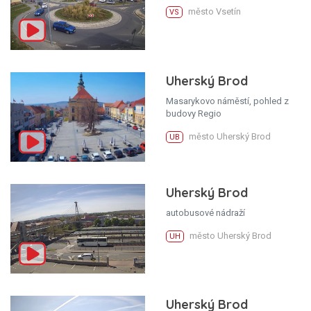
město Vsetín
VS
Uherský Brod
Masarykovo náměstí, pohled z
budovy Regio
město Uherský Brod
UB
Uherský Brod
autobusové nádraží
město Uherský Brod
UH
Uherský Brod