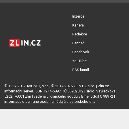
Inzerce
Kariéra
Redakce
Partneři
Facebook
YouTube
RSS kanál
© 1997-2017 AVONET, s.r.o., © 2017-2026 ZLIN.CZ s.r.o. | Zlin.cz -
informační server, ISSN 1214-6897 | IČ 05982812 | sídlo: Vavrečkova
5262, 76001 Zlín | vedená u Krajského soudu v Brně, oddíl C 98972 |
informace o ochraně osobních údajů
a
autorského díla