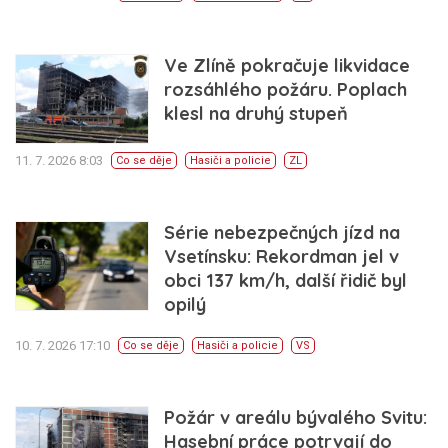
Ve Zlíně pokračuje likvidace
rozsáhlého požáru. Poplach
klesl na druhý stupeň
11. 7. 2026 8:03
Co se děje
Hasiči a policie
ZL
Série nebezpečných jízd na
Vsetínsku: Rekordman jel v
obci 137 km/h, další řidič byl
opilý
10. 7. 2026 17:10
Co se děje
Hasiči a policie
VS
Požár v areálu bývalého Svitu:
Hasební práce potrvají do