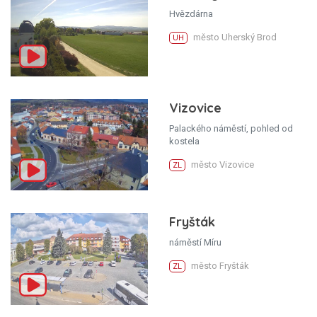
Hvězdárna
město Uherský Brod
UH
Vizovice
Palackého náměstí, pohled od
kostela
město Vizovice
ZL
Fryšták
náměstí Míru
město Fryšták
ZL