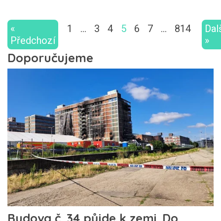
«
1
…
3
4
5
6
7
…
814
Dal
Předchozí
»