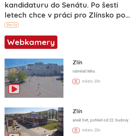
Webkamery
Zlín
náměstí Míru
město Zlín
ZL
Zlín
areál Svit, pohled od 22. budovy
město Zlín
ZL