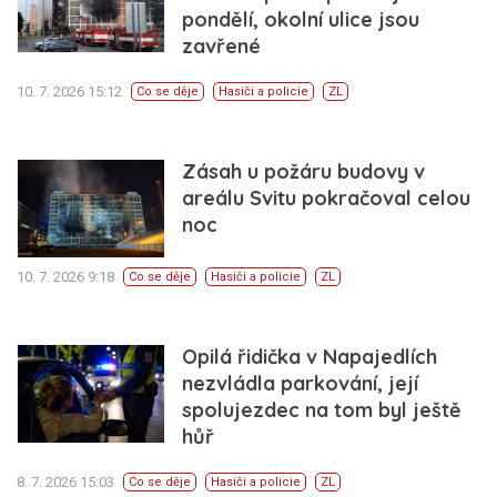
pondělí, okolní ulice jsou
zavřené
10. 7. 2026 15:12
Co se děje
Hasiči a policie
ZL
Zásah u požáru budovy v
areálu Svitu pokračoval celou
noc
10. 7. 2026 9:18
Co se děje
Hasiči a policie
ZL
Opilá řidička v Napajedlích
nezvládla parkování, její
spolujezdec na tom byl ještě
hůř
8. 7. 2026 15:03
Co se děje
Hasiči a policie
ZL