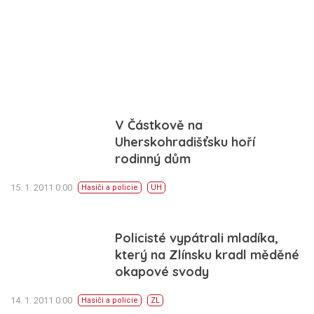
V Částkově na
Uherskohradišťsku hoří
rodinný dům
15. 1. 2011 0:00
Hasiči a policie
UH
Policisté vypátrali mladíka,
který na Zlínsku kradl měděné
okapové svody
14. 1. 2011 0:00
Hasiči a policie
ZL