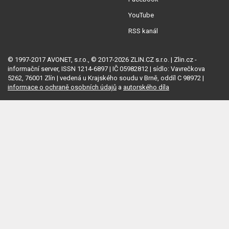
YouTube
RSS kanál
© 1997-2017 AVONET, s.r.o., © 2017-2026 ZLIN.CZ s.r.o. | Zlin.cz -
informační server, ISSN 1214-6897 | IČ 05982812 | sídlo: Vavrečkova
5262, 76001 Zlín | vedená u Krajského soudu v Brně, oddíl C 98972 |
informace o ochraně osobních údajů
a
autorského díla