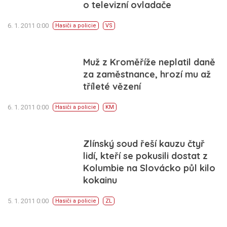
o televizní ovladače
6. 1. 2011 0:00
Hasiči a policie
VS
Muž z Kroměříže neplatil daně
za zaměstnance, hrozí mu až
tříleté vězení
6. 1. 2011 0:00
Hasiči a policie
KM
Zlínský soud řeší kauzu čtyř
lidí, kteří se pokusili dostat z
Kolumbie na Slovácko půl kilo
kokainu
5. 1. 2011 0:00
Hasiči a policie
ZL