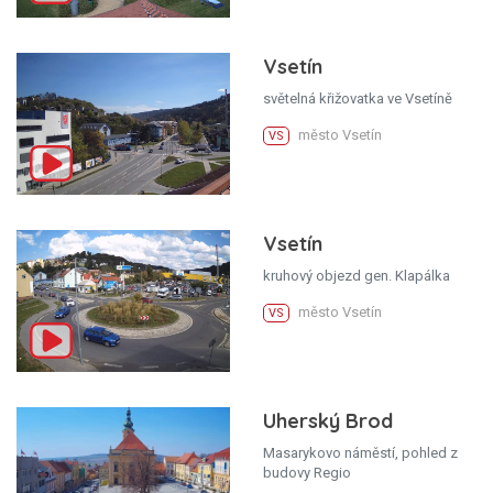
Vsetín
světelná křižovatka ve Vsetíně
město Vsetín
VS
Vsetín
kruhový objezd gen. Klapálka
město Vsetín
VS
Uherský Brod
Masarykovo náměstí, pohled z
budovy Regio