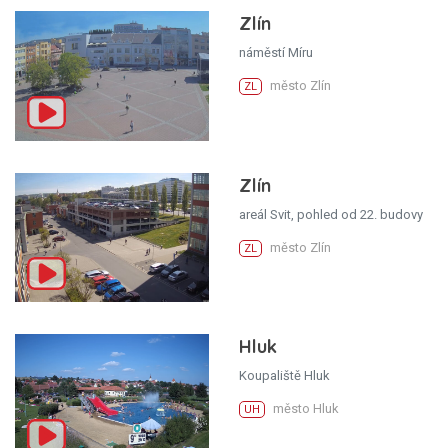
Zlín
náměstí Míru
město Zlín
ZL
Zlín
areál Svit, pohled od 22. budovy
město Zlín
ZL
Hluk
Koupaliště Hluk
město Hluk
UH