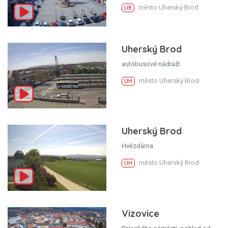
město Uherský Brod
UB
Uherský Brod
autobusové nádraží
město Uherský Brod
UH
Uherský Brod
Hvězdárna
město Uherský Brod
UH
Vizovice