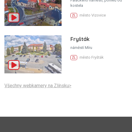
Palackého náměstí, pohled od
kostela
město Vizovice
ZL
Fryšták
náměstí Míru
město Fryšták
ZL
Všechny webkamery na Zlínsku>