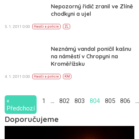
Nepozorný řidič zranil ve Zlíně
chodkyni a ujel
5. 1. 2011 0:00
Hasiči a policie
ZL
Neznámý vandal poničil kašnu
na náměstí v Chropyni na
Kroměřížsku
4. 1. 2011 0:00
Hasiči a policie
KM
«
1
…
802
803
804
805
806
…
Předchozí