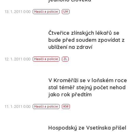
13. 1. 2011 0:00
Hasiči a policie
UH
Čtveřice zlínských lékařů se
bude před soudem zpovídat z
ublížení na zdraví
12. 1. 2011 0:00
Hasiči a policie
ZL
V Kroměříži se v loňském roce
stal téměř stejný počet nehod
jako rok předtím
11. 1. 2011 0:00
Hasiči a policie
KM
Hospodský ze Vsetínska přišel