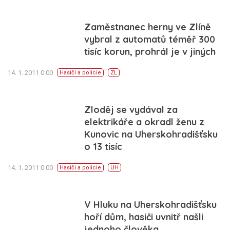
Zaměstnanec herny ve Zlíně
vybral z automatů téměř 300
tisíc korun, prohrál je v jiných
14. 1. 2011 0:00
Hasiči a policie
ZL
Zloděj se vydával za
elektrikáře a okradl ženu z
Kunovic na Uherskohradišťsku
o 13 tisíc
14. 1. 2011 0:00
Hasiči a policie
UH
V Hluku na Uherskohradišťsku
hoří dům, hasiči uvnitř našli
jednoho člověka