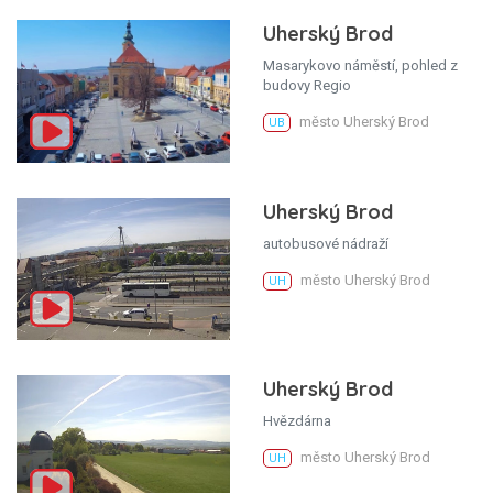
Uherský Brod
Masarykovo náměstí, pohled z
budovy Regio
město Uherský Brod
UB
Uherský Brod
autobusové nádraží
město Uherský Brod
UH
Uherský Brod
Hvězdárna
město Uherský Brod
UH