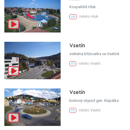
Koupaliště Hluk
město Hluk
UH
Vsetín
světelná křižovatka ve Vsetíně
město Vsetín
VS
Vsetín
kruhový objezd gen. Klapálka
město Vsetín
VS