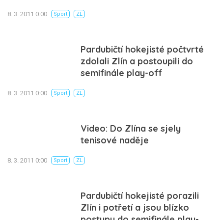
8. 3. 2011 0:00
Sport
ZL
Pardubičtí hokejisté počtvrté
zdolali Zlín a postoupili do
semifinále play-off
8. 3. 2011 0:00
Sport
ZL
Video: Do Zlína se sjely
tenisové naděje
8. 3. 2011 0:00
Sport
ZL
Pardubičtí hokejisté porazili
Zlín i potřetí a jsou blízko
postupu do semifinále play-