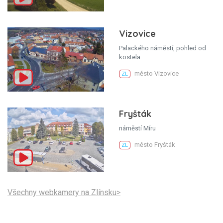
Vizovice
Palackého náměstí, pohled od
kostela
město Vizovice
ZL
Fryšták
náměstí Míru
město Fryšták
ZL
Všechny webkamery na Zlínsku>