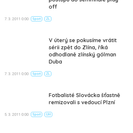
off
7. 3. 2011 0:00
Sport
ZL
V úterý se pokusíme vrátit
sérii zpět do Zlína, říká
odhodlaně zlínský gólman
Duba
7. 3. 2011 0:00
Sport
ZL
Fotbalisté Slovácka šťastně
remizovali s vedoucí Plzní
5. 3. 2011 0:00
Sport
UH