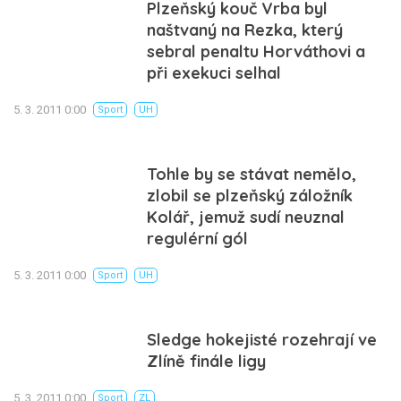
Plzeňský kouč Vrba byl
naštvaný na Rezka, který
sebral penaltu Horváthovi a
při exekuci selhal
5. 3. 2011 0:00
Sport
UH
Tohle by se stávat nemělo,
zlobil se plzeňský záložník
Kolář, jemuž sudí neuznal
regulérní gól
5. 3. 2011 0:00
Sport
UH
Sledge hokejisté rozehrají ve
Zlíně finále ligy
5. 3. 2011 0:00
Sport
ZL