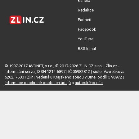
Kariéra
Redakce
Partneři
Facebook
YouTube
RSS kanál
© 1997-2017 AVONET, s.r.o., © 2017-2026 ZLIN.CZ s.r.o. | Zlin.cz -
informační server, ISSN 1214-6897 | IČ 05982812 | sídlo: Vavrečkova
5262, 76001 Zlín | vedená u Krajského soudu v Brně, oddíl C 98972 |
informace o ochraně osobních údajů
a
autorského díla