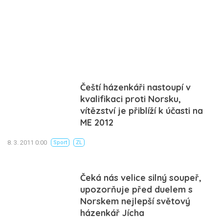
Čeští házenkáři nastoupí v
kvalifikaci proti Norsku,
vítězství je přiblíží k účasti na
ME 2012
8. 3. 2011 0:00
Sport
ZL
Čeká nás velice silný soupeř,
upozorňuje před duelem s
Norskem nejlepší světový
házenkář Jícha