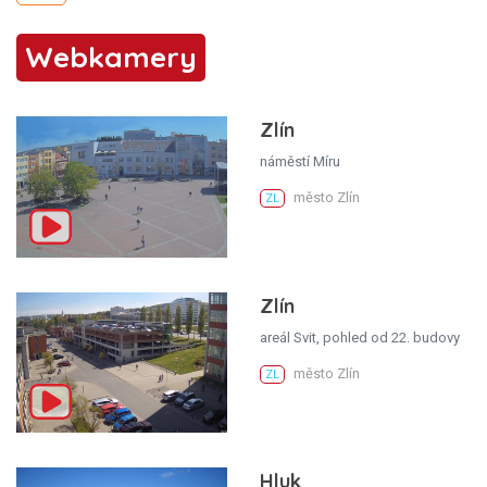
Webkamery
Zlín
náměstí Míru
město Zlín
ZL
Zlín
areál Svit, pohled od 22. budovy
město Zlín
ZL
Hluk