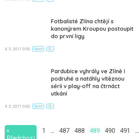
Fotbalisté Zlína chtějí s
kanonýrem Kroupou postoupit
do první ligy
4. 3. 2011 0:00
Sport
ZL
Pardubice vyhrály ve Zlíně i
podruhé a natáhly vítěznou
sérii v play-off na čtrnáct
utkání
4. 3. 2011 0:00
Sport
ZL
«
1
…
487
488
489
490
491
…
Předchozí