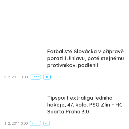
Fotbalisté Slovácka v přípravě
porazili Jihlavu, poté stejnému
protivníkovi podlehli
2. 2. 2011 0:00
Sport
UH
Tipsport extraliga ledního
hokeje, 47. kolo: PSG Zlín – HC
Sparta Praha 3:0
1. 2. 2011 0:00
Sport
ZL