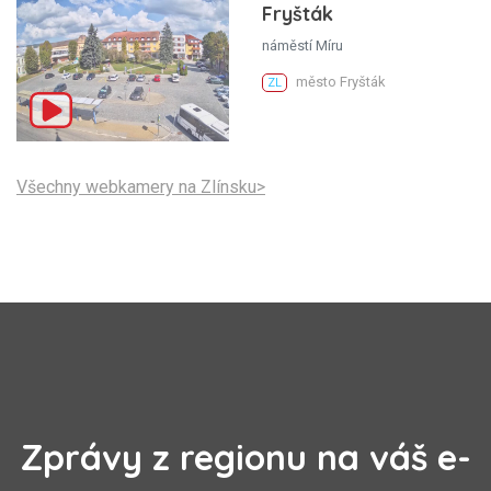
Fryšták
náměstí Míru
město Fryšták
ZL
Všechny webkamery na Zlínsku>
Zprávy z regionu na váš e-