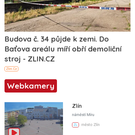
Webkamery
Zlín
náměstí Míru
město Zlín
ZL