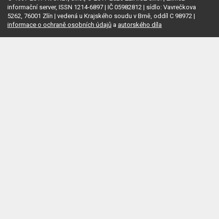
informační server, ISSN 1214-6897 | IČ 05982812 | sídlo: Vavrečkova
5262, 76001 Zlín | vedená u Krajského soudu v Brně, oddíl C 98972 |
informace o ochraně osobních údajů
a
autorského díla