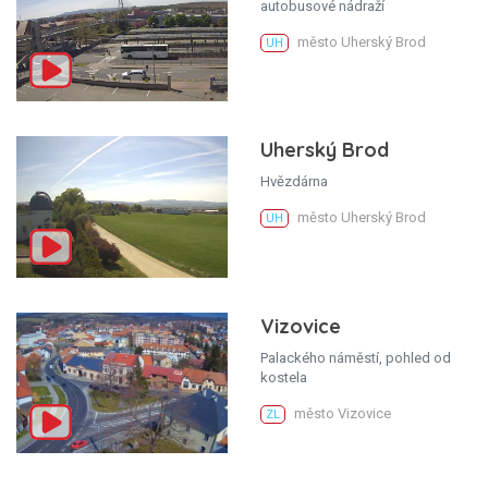
autobusové nádraží
město Uherský Brod
UH
Uherský Brod
Hvězdárna
město Uherský Brod
UH
Vizovice
Palackého náměstí, pohled od
kostela
město Vizovice
ZL