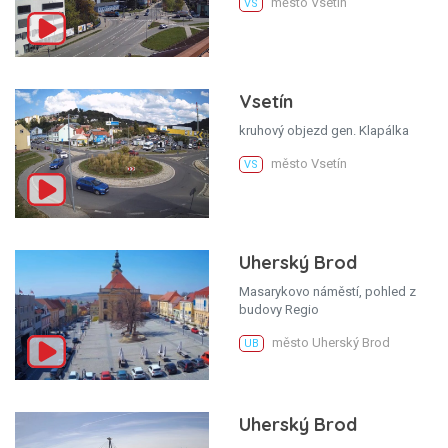
město Vsetín
VS
Vsetín
kruhový objezd gen. Klapálka
město Vsetín
VS
Uherský Brod
Masarykovo náměstí, pohled z
budovy Regio
město Uherský Brod
UB
Uherský Brod