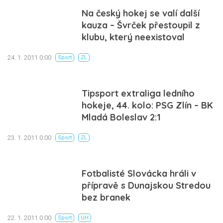
Na český hokej se valí další
kauza – Švrček přestoupil z
klubu, který neexistoval
24. 1. 2011 0:00
Sport
ZL
Tipsport extraliga ledního
hokeje, 44. kolo: PSG Zlín – BK
Mladá Boleslav 2:1
23. 1. 2011 0:00
Sport
ZL
Fotbalisté Slovácka hráli v
přípravě s Dunajskou Stredou
bez branek
22. 1. 2011 0:00
Sport
UH