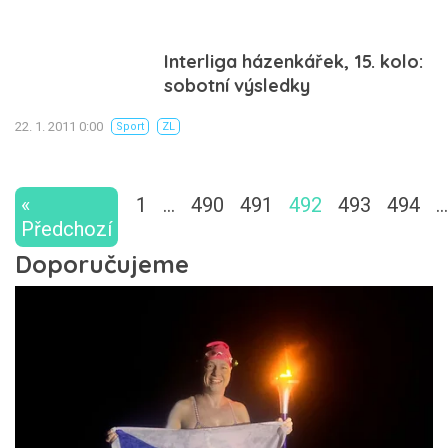
Interliga házenkářek, 15. kolo:
sobotní výsledky
22. 1. 2011 0:00
Sport
ZL
«
1
…
490
491
492
493
494
…
Předchozí