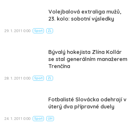
Volejbalová extraliga mužů,
23. kolo: sobotní výsledky
29. 1. 2011 0:00
Sport
ZL
Bývalý hokejista Zlína Kollár
se stal generálním manažerem
Trenčína
28. 1. 2011 0:00
Sport
ZL
Fotbalisté Slovácka odehrají v
úterý dva přípravné duely
24. 1. 2011 0:00
Sport
UH