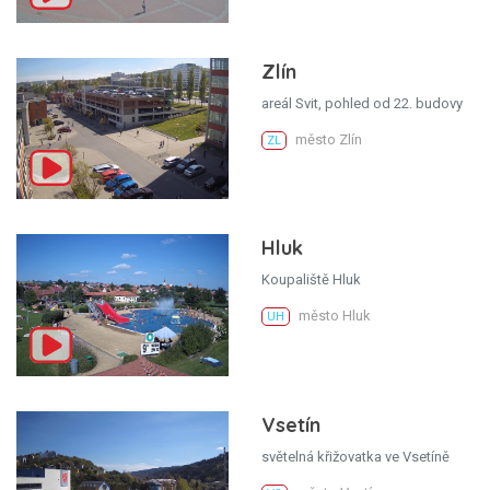
Zlín
areál Svit, pohled od 22. budovy
město Zlín
ZL
Hluk
Koupaliště Hluk
město Hluk
UH
Vsetín
světelná křižovatka ve Vsetíně