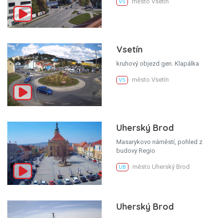
město Vsetín
VS
Vsetín
kruhový objezd gen. Klapálka
město Vsetín
VS
Uherský Brod
Masarykovo náměstí, pohled z
budovy Regio
město Uherský Brod
UB
Uherský Brod