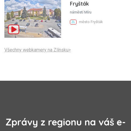
Fryšták
náměstí Míru
město Fryšták
ZL
Všechny webkamery na Zlínsku>
Zprávy z regionu na váš e-