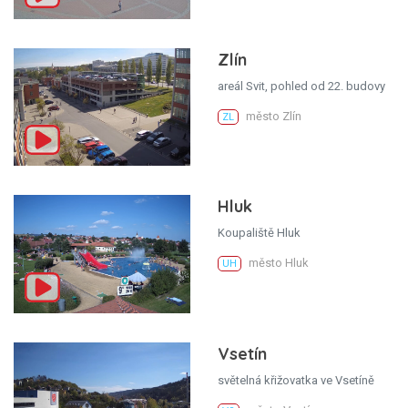
Zlín
areál Svit, pohled od 22. budovy
město Zlín
ZL
Hluk
Koupaliště Hluk
město Hluk
UH
Vsetín
světelná křižovatka ve Vsetíně