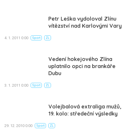
Petr Leška vydoloval Zlínu
vítězství nad Karlovými Vary
4. 1. 2011 0:00
Sport
ZL
Vedení hokejového Zlína
uplatnilo opci na brankáře
Dubu
3. 1. 2011 0:00
Sport
ZL
Volejbalová extraliga mužů,
19. kolo: středeční výsledky
29. 12. 2010 0:00
Sport
ZL