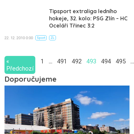
Tipsport extraliga ledního
hokeje, 32. kolo: PSG Zlín – HC
Oceláři Třinec 3:2
22. 12. 2010 0:00
Sport
ZL
«
1
…
491
492
493
494
495
…
Předchozí