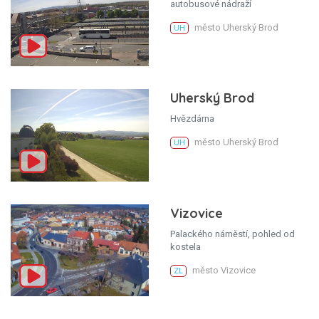
autobusové nádraží
město Uherský Brod
UH
Uherský Brod
Hvězdárna
město Uherský Brod
UH
Vizovice
Palackého náměstí, pohled od
kostela
město Vizovice
ZL