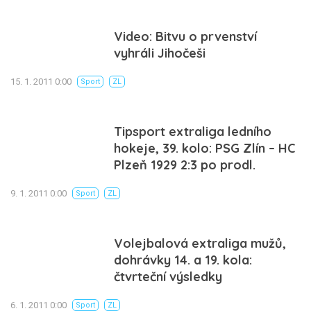
Video: Bitvu o prvenství
vyhráli Jihočeši
15. 1. 2011 0:00
Sport
ZL
Tipsport extraliga ledního
hokeje, 39. kolo: PSG Zlín – HC
Plzeň 1929 2:3 po prodl.
9. 1. 2011 0:00
Sport
ZL
Volejbalová extraliga mužů,
dohrávky 14. a 19. kola:
čtvrteční výsledky
6. 1. 2011 0:00
Sport
ZL