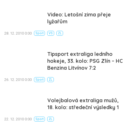
Video: Letošní zima přeje
lyžařům
28. 12. 2010 0:00
Sport
VS
ZL
Tipsport extraliga ledního
hokeje, 33. kolo: PSG Zlín – HC
Benzina Litvínov 7:2
26. 12. 2010 0:00
Sport
ZL
Volejbalová extraliga mužů,
18. kolo: středeční výsledky 1
22. 12. 2010 0:00
Sport
ZL