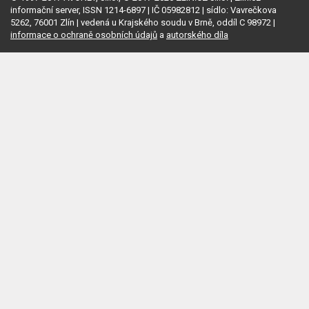
informační server, ISSN 1214-6897 | IČ 05982812 | sídlo: Vavrečkova
5262, 76001 Zlín | vedená u Krajského soudu v Brně, oddíl C 98972 |
informace o ochraně osobních údajů
a
autorského díla