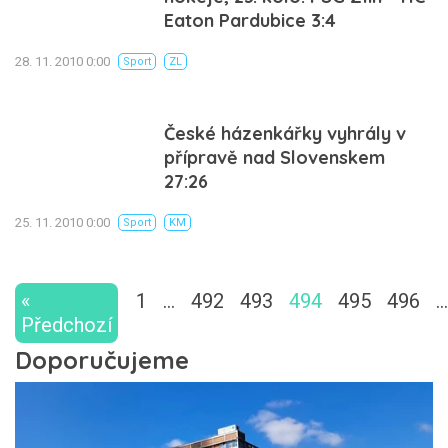
Eaton Pardubice 3:4
28. 11. 2010 0:00
Sport
ZL
České házenkářky vyhrály v
přípravě nad Slovenskem
27:26
25. 11. 2010 0:00
Sport
KM
«
1
…
492
493
494
495
496
…
Předchozí