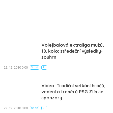
Volejbalová extraliga mužů,
18. kolo: středeční výsledky-
souhrn
22. 12. 2010 0:00
Sport
ZL
Video: Tradiční setkání hráčů,
vedení a trenérů PSG Zlín se
sponzory
22. 12. 2010 0:00
Sport
ZL