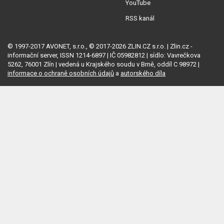
YouTube
RSS kanál
© 1997-2017 AVONET, s.r.o., © 2017-2026 ZLIN.CZ s.r.o. | Zlin.cz -
informační server, ISSN 1214-6897 | IČ 05982812 | sídlo: Vavrečkova
5262, 76001 Zlín | vedená u Krajského soudu v Brně, oddíl C 98972 |
informace o ochraně osobních údajů
a
autorského díla