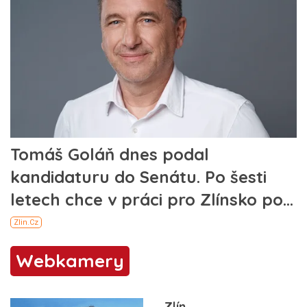
Webkamery
Zlín