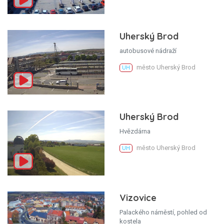
Uherský Brod
autobusové nádraží
město Uherský Brod
UH
Uherský Brod
Hvězdárna
město Uherský Brod
UH
Vizovice
Palackého náměstí, pohled od
kostela