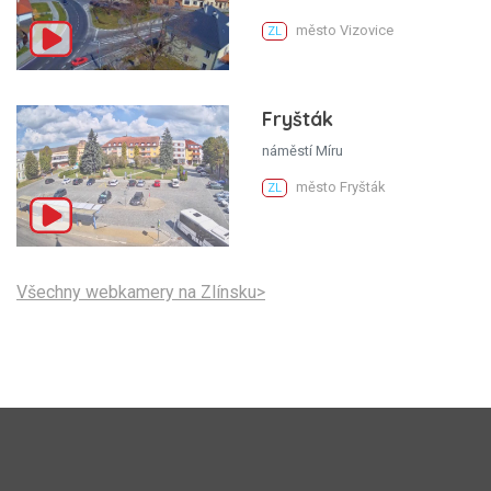
město Vizovice
ZL
Fryšták
náměstí Míru
město Fryšták
ZL
Všechny webkamery na Zlínsku>