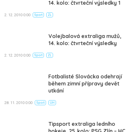
14. kolo: čtvrteční výsledky 1
2. 12. 2010 0:00
Sport
ZL
Volejbalová extraliga mužů,
14. kolo: čtvrteční výsledky
2. 12. 2010 0:00
Sport
ZL
Fotbalisté Slovácka odehrají
během zimní přípravy devět
utkání
28. 11. 2010 0:00
Sport
UH
Tipsport extraliga ledního
hokeje, 25. kolo: PSG Zlín – HC