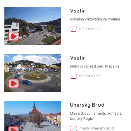
Vsetín
světelná křižovatka ve Vsetíně
město Vsetín
VS
Vsetín
kruhový objezd gen. Klapálka
město Vsetín
VS
Uherský Brod
Masarykovo náměstí, pohled z
budovy Regio
město Uherský Brod
UB