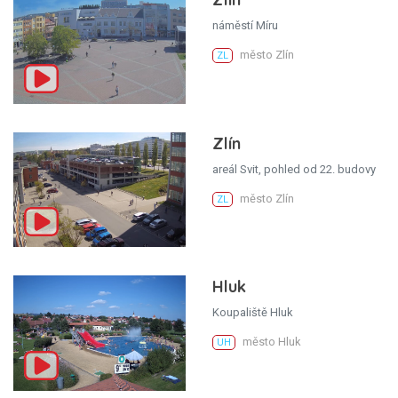
náměstí Míru
město Zlín
ZL
Zlín
areál Svit, pohled od 22. budovy
město Zlín
ZL
Hluk
Koupaliště Hluk
město Hluk
UH