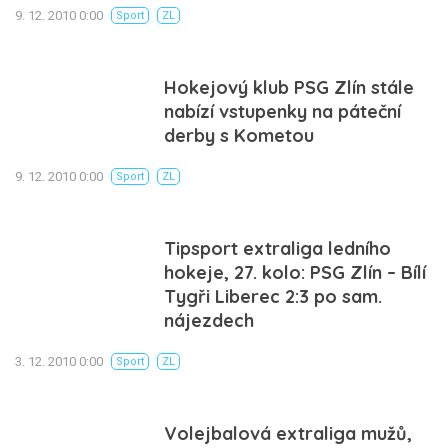
9. 12. 2010 0:00
Sport
ZL
Hokejový klub PSG Zlín stále
nabízí vstupenky na páteční
derby s Kometou
9. 12. 2010 0:00
Sport
ZL
Tipsport extraliga ledního
hokeje, 27. kolo: PSG Zlín – Bílí
Tygři Liberec 2:3 po sam.
nájezdech
3. 12. 2010 0:00
Sport
ZL
Volejbalová extraliga mužů,