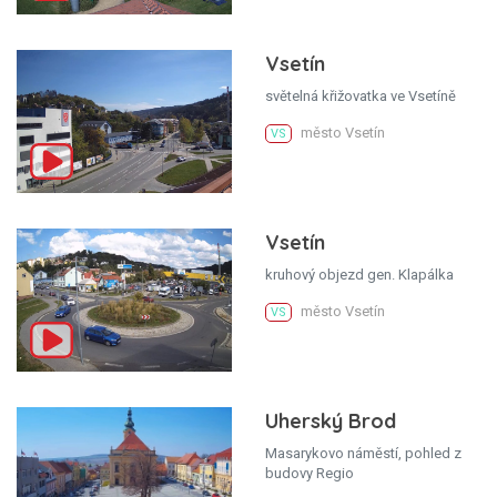
Vsetín
světelná křižovatka ve Vsetíně
město Vsetín
VS
Vsetín
kruhový objezd gen. Klapálka
město Vsetín
VS
Uherský Brod
Masarykovo náměstí, pohled z
budovy Regio