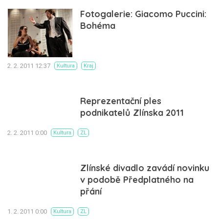
Fotogalerie: Giacomo Puccini:
Bohéma
2. 2. 2011 12:37
Kultura
Kraj
Reprezentační ples
podnikatelů Zlínska 2011
2. 2. 2011 0:00
Kultura
ZL
Zlínské divadlo zavádí novinku
v podobě Předplatného na
přání
1. 2. 2011 0:00
Kultura
ZL