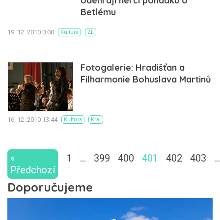
odehrají herci pohádku o
Betlému
19. 12. 2010 0:00
Kultura
ZL
Fotogalerie: Hradišťan a
Filharmonie Bohuslava Martinů
16. 12. 2010 13:44
Kultura
Kraj
«
1
…
399
400
401
402
403
…
Předchozí