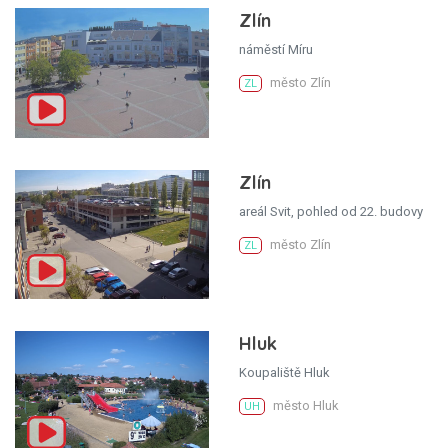
Zlín
náměstí Míru
město Zlín
ZL
Zlín
areál Svit, pohled od 22. budovy
město Zlín
ZL
Hluk
Koupaliště Hluk
město Hluk
UH