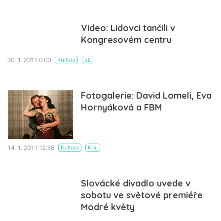
Video: Lidovci tančili v
Kongresovém centru
30. 1. 2011 0:00
Kultura
ZL
Fotogalerie: David Lomeli, Eva
Hornyáková a FBM
14. 1. 2011 12:38
Kultura
Kraj
Slovácké divadlo uvede v
sobotu ve světové premiéře
Modré květy