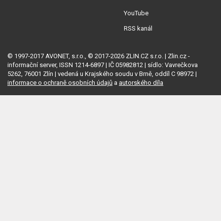
YouTube
RSS kanál
© 1997-2017 AVONET, s.r.o., © 2017-2026 ZLIN.CZ s.r.o. | Zlin.cz -
informační server, ISSN 1214-6897 | IČ 05982812 | sídlo: Vavrečkova
5262, 76001 Zlín | vedená u Krajského soudu v Brně, oddíl C 98972 |
informace o ochraně osobních údajů
a
autorského díla