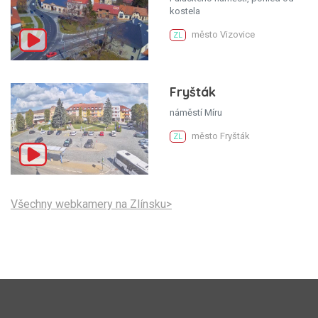
kostela
město Vizovice
ZL
Fryšták
náměstí Míru
město Fryšták
ZL
Všechny webkamery na Zlínsku>