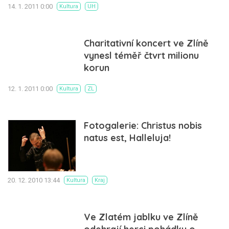
14. 1. 2011 0:00
Kultura
UH
Charitativní koncert ve Zlíně
vynesl téměř čtvrt milionu
korun
12. 1. 2011 0:00
Kultura
ZL
Fotogalerie: Christus nobis
natus est, Halleluja!
20. 12. 2010 13:44
Kultura
Kraj
Ve Zlatém jablku ve Zlíně