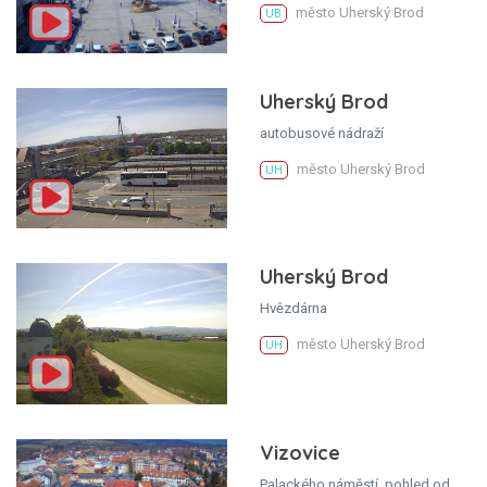
město Uherský Brod
UB
Uherský Brod
autobusové nádraží
město Uherský Brod
UH
Uherský Brod
Hvězdárna
město Uherský Brod
UH
Vizovice
Palackého náměstí, pohled od