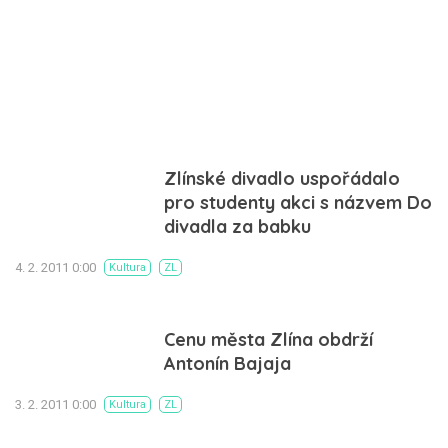
Zlínské divadlo uspořádalo
pro studenty akci s názvem Do
divadla za babku
4. 2. 2011 0:00
Kultura
ZL
Cenu města Zlína obdrží
Antonín Bajaja
3. 2. 2011 0:00
Kultura
ZL