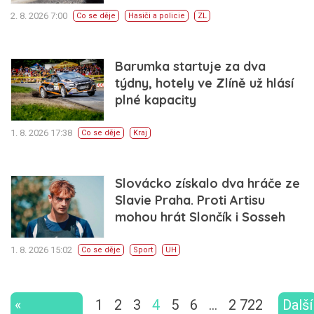
2. 8. 2026 7:00
Co se děje
Hasiči a policie
ZL
Barumka startuje za dva
týdny, hotely ve Zlíně už hlásí
plné kapacity
1. 8. 2026 17:38
Co se děje
Kraj
Slovácko získalo dva hráče ze
Slavie Praha. Proti Artisu
mohou hrát Slončík i Sosseh
1. 8. 2026 15:02
Co se děje
Sport
UH
«
1
2
3
4
5
6
…
2 722
Další