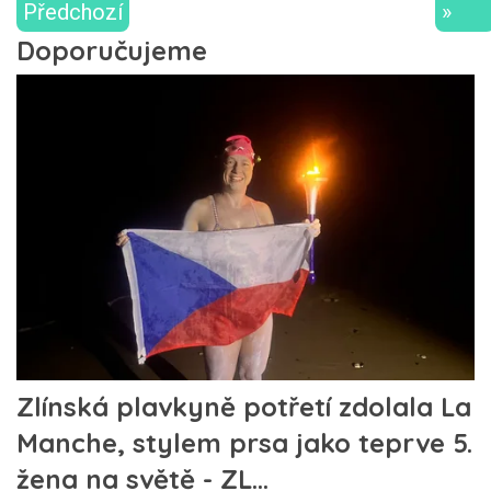
Předchozí
»