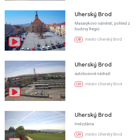
Uherský Brod
Masarykovo náměstí, pohled z
budovy Regio
město Uherský Brod
UB
Uherský Brod
autobusové nádraží
město Uherský Brod
UH
Uherský Brod
Hvězdárna
město Uherský Brod
UH