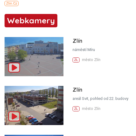
Webkamery
Zlín
náměstí Míru
město Zlín
ZL
Zlín
areál Svit, pohled od 22. budovy
město Zlín
ZL