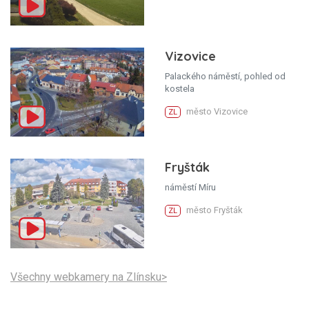
Vizovice
Palackého náměstí, pohled od
kostela
město Vizovice
ZL
Fryšták
náměstí Míru
město Fryšták
ZL
Všechny webkamery na Zlínsku>