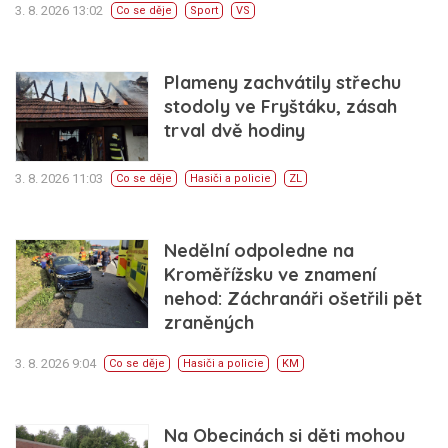
3. 8. 2026 13:02
Co se děje
Sport
VS
Plameny zachvátily střechu
stodoly ve Fryštáku, zásah
trval dvě hodiny
3. 8. 2026 11:03
Co se děje
Hasiči a policie
ZL
Nedělní odpoledne na
Kroměřížsku ve znamení
nehod: Záchranáři ošetřili pět
zraněných
3. 8. 2026 9:04
Co se děje
Hasiči a policie
KM
Na Obecinách si děti mohou