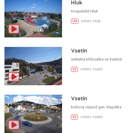
Hluk
Koupaliště Hluk
město Hluk
UH
Vsetín
světelná křižovatka ve Vsetíně
město Vsetín
VS
Vsetín
kruhový objezd gen. Klapálka
město Vsetín
VS