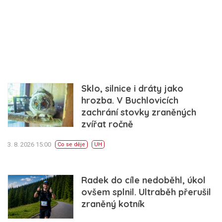
Sklo, silnice i dráty jako
hrozba. V Buchlovicích
zachrání stovky zraněných
zvířat ročně
3. 8. 2026 15:00
Co se děje
UH
Radek do cíle nedoběhl, úkol
ovšem splnil. Ultraběh přerušil
zraněný kotník