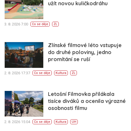
užít novou kuličkodráhu
3. 8. 2026 7:00
Co se děje
ZL
Zlínské filmové léto vstupuje
do druhé poloviny, jedno
promítání se ruší
2. 8. 2026 17:37
Co se děje
Kultura
ZL
Letošní Filmovka přilákala
tisíce diváků a ocenila výrazné
osobnosti filmu
2. 8. 2026 15:04
Co se děje
Kultura
UH