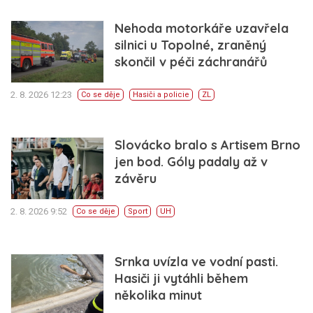
Nehoda motorkáře uzavřela
silnici u Topolné, zraněný
skončil v péči záchranářů
2. 8. 2026 12:23
Co se děje
Hasiči a policie
ZL
Slovácko bralo s Artisem Brno
jen bod. Góly padaly až v
závěru
2. 8. 2026 9:52
Co se děje
Sport
UH
Srnka uvízla ve vodní pasti.
Hasiči ji vytáhli během
několika minut