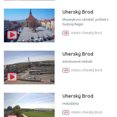
Uherský Brod
Masarykovo náměstí, pohled z
budovy Regio
město Uherský Brod
UB
Uherský Brod
autobusové nádraží
město Uherský Brod
UH
Uherský Brod
Hvězdárna
město Uherský Brod
UH