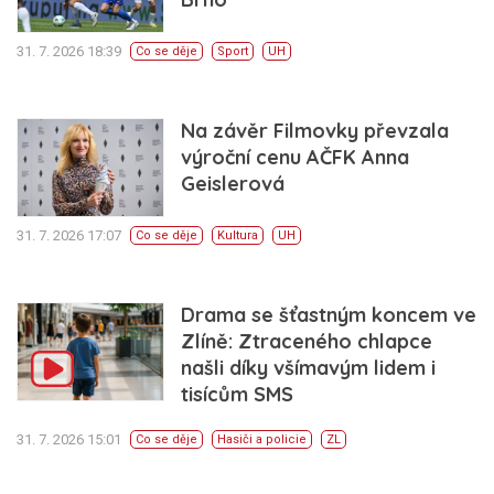
31. 7. 2026 18:39
Co se děje
Sport
UH
Na závěr Filmovky převzala
výroční cenu AČFK Anna
Geislerová
31. 7. 2026 17:07
Co se děje
Kultura
UH
Drama se šťastným koncem ve
Zlíně: Ztraceného chlapce
našli díky všímavým lidem i
tisícům SMS
31. 7. 2026 15:01
Co se děje
Hasiči a policie
ZL