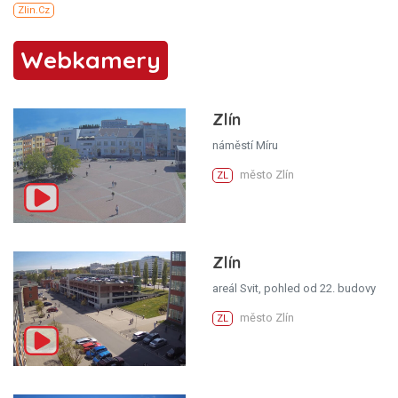
Webkamery
Zlín
náměstí Míru
město Zlín
ZL
Zlín
areál Svit, pohled od 22. budovy
město Zlín
ZL