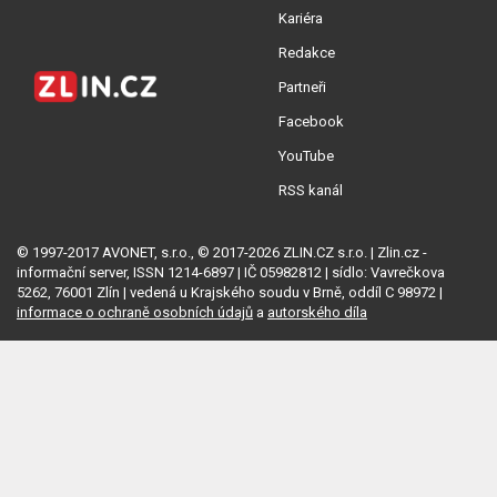
Kariéra
Redakce
Partneři
Facebook
YouTube
RSS kanál
© 1997-2017 AVONET, s.r.o., © 2017-2026 ZLIN.CZ s.r.o. | Zlin.cz -
informační server, ISSN 1214-6897 | IČ 05982812 | sídlo: Vavrečkova
5262, 76001 Zlín | vedená u Krajského soudu v Brně, oddíl C 98972 |
informace o ochraně osobních údajů
a
autorského díla