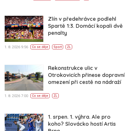
Zlín v předehrávce podlehl
Spartě 1:3. Domácí kopali dvě
penalty
1. 8. 2026 9:56
Co se děje
Sport
ZL
Rekonstrukce ulic v
Otrokovicích přinese dopravní
omezení při cestě na nádraží
1. 8. 2026 7:00
Co se děje
ZL
1. srpen. 1. výhra. Ale pro
koho? Slovácko hostí Artis
Brno