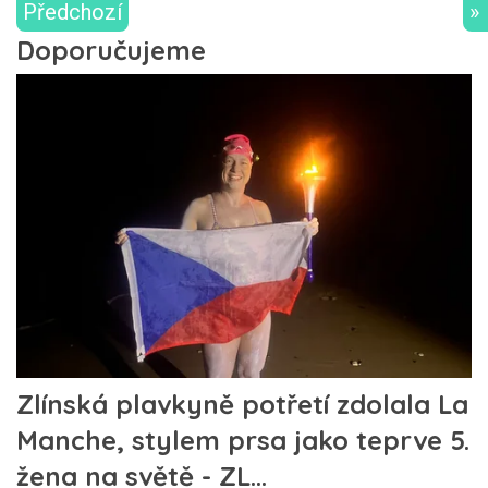
Předchozí
»