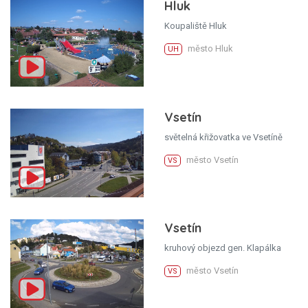
Hluk
Koupaliště Hluk
město Hluk
UH
Vsetín
světelná křižovatka ve Vsetíně
město Vsetín
VS
Vsetín
kruhový objezd gen. Klapálka
město Vsetín
VS