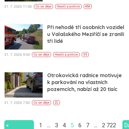
31. 7. 2026 11:06
Co se děje
Hasiči a policie
KM
Při nehodě tří osobních vozidel
u Valašského Meziříčí se zranili
tři lidé
31. 7. 2026 9:04
Co se děje
Hasiči a policie
VS
Otrokovická radnice motivuje
k parkování na vlastních
pozemcích, nabízí až 20 tisíc
31. 7. 2026 7:00
Co se děje
ZL
«
1
…
3
4
5
6
7
…
2 722
D