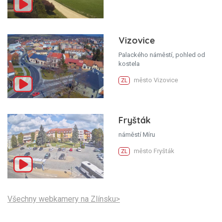
Vizovice
Palackého náměstí, pohled od
kostela
město Vizovice
ZL
Fryšták
náměstí Míru
město Fryšták
ZL
Všechny webkamery na Zlínsku>