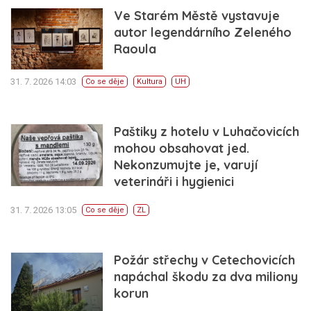
Ve Starém Městě vystavuje
autor legendárního Zeleného
Raoula
31. 7. 2026 14:03
Co se děje
Kultura
UH
Paštiky z hotelu v Luhačovicích
mohou obsahovat jed.
Nekonzumujte je, varují
veterináři i hygienici
31. 7. 2026 13:05
Co se děje
ZL
Požár střechy v Cetechovicích
napáchal škodu za dva miliony
korun