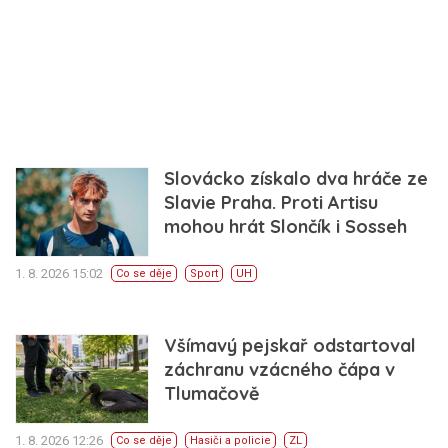
Slovácko získalo dva hráče ze
Slavie Praha. Proti Artisu
mohou hrát Slončík i Sosseh
1. 8. 2026 15:02
Co se děje
Sport
UH
Všímavý pejskař odstartoval
záchranu vzácného čápa v
Tlumačově
1. 8. 2026 12:26
Co se děje
Hasiči a policie
ZL