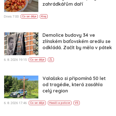
zahrádkářům daří
Dnes 7:00
Co se děje
Kraj
Demolice budovy 34 ve
zlínském baťovském areálu se
odkládá. Začít by měla v pátek
6. 8. 2026 19:15
Co se děje
ZL
Valašsko si připomíná 50 let
od tragédie, která zasáhla
celý region
6. 8. 2026 17:46
Co se děje
Hasiči a policie
VS