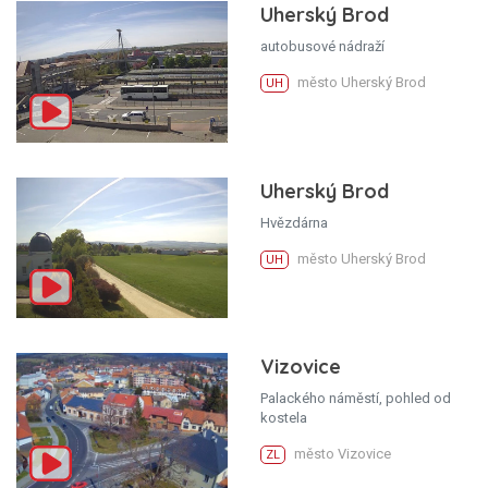
Uherský Brod
autobusové nádraží
město Uherský Brod
UH
Uherský Brod
Hvězdárna
město Uherský Brod
UH
Vizovice
Palackého náměstí, pohled od
kostela
město Vizovice
ZL