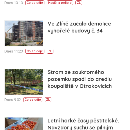
Dnes 13:13
Co se děje
Hasiči a policie
ZL
Ve Zlíně začala demolice
vyhořelé budovy č. 34
Dnes 11:23
Co se děje
ZL
Strom ze soukromého
pozemku spadl do areálu
koupaliště v Otrokovicích
Dnes 9:02
Co se děje
ZL
Letní horké časy pěstitelské.
Navzdory suchu se pilným