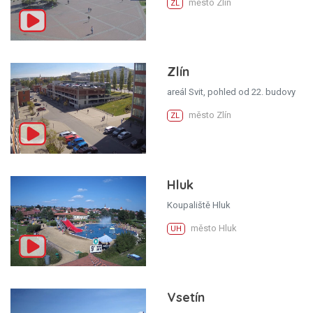
město Zlín
ZL
Zlín
areál Svit, pohled od 22. budovy
město Zlín
ZL
Hluk
Koupaliště Hluk
město Hluk
UH
Vsetín