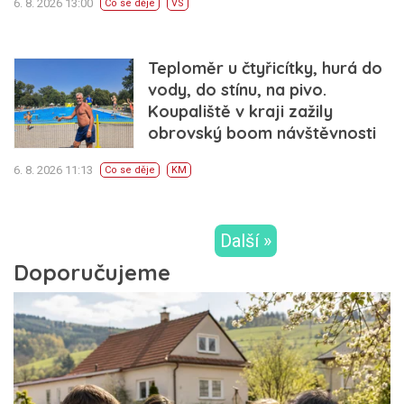
6. 8. 2026 13:00
Co se děje
VS
Teploměr u čtyřicítky, hurá do
vody, do stínu, na pivo.
Koupaliště v kraji zažily
obrovský boom návštěvnosti
6. 8. 2026 11:13
Co se děje
KM
Další »