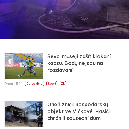
Ševci musejí zašít klokaní
kapsu. Body nejsou na
rozdávání
Dnes 15:21
Co se děje
Sport
ZL
Oheň zničil hospodářský
objekt ve Vlčkové. Hasiči
chránili sousední dům