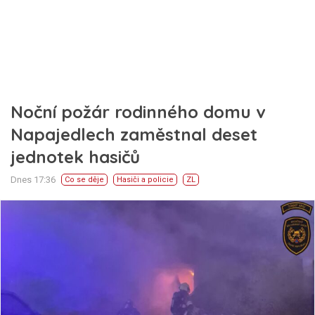
Noční požár rodinného domu v
Napajedlech zaměstnal deset
jednotek hasičů
Dnes 17:36
Co se děje
Hasiči a policie
ZL