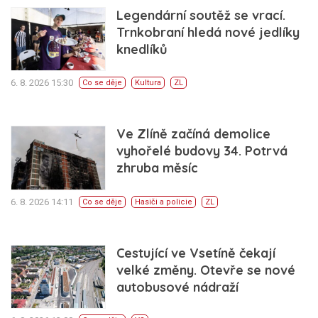
Legendární soutěž se vrací.
Trnkobraní hledá nové jedlíky
knedlíků
6. 8. 2026 15:30
Co se děje
Kultura
ZL
Ve Zlíně začíná demolice
vyhořelé budovy 34. Potrvá
zhruba měsíc
6. 8. 2026 14:11
Co se děje
Hasiči a policie
ZL
Cestující ve Vsetíně čekají
velké změny. Otevře se nové
autobusové nádraží