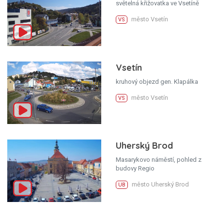
světelná křižovatka ve Vsetíně
město Vsetín
VS
Vsetín
kruhový objezd gen. Klapálka
město Vsetín
VS
Uherský Brod
Masarykovo náměstí, pohled z
budovy Regio
město Uherský Brod
UB