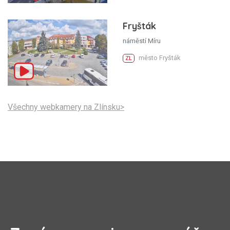
Fryšták
náměstí Míru
město Fryšták
ZL
Všechny webkamery na Zlínsku>