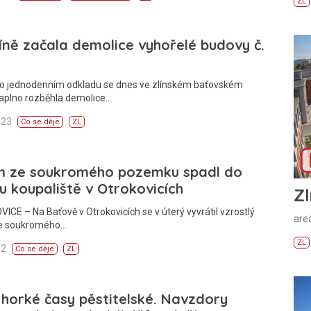
ZL
íně začala demolice vyhořelé budovy č.
Po jednodenním odkladu se dnes ve zlínském baťovském
naplno rozběhla demolice…
:23
Co se děje
ZL
m ze soukromého pozemku spadl do
u koupaliště v Otrokovicích
Zl
CE – Na Baťově v Otrokovicích se v úterý vyvrátil vzrostlý
areá
e soukromého…
ZL
02
Co se děje
ZL
 horké časy pěstitelské. Navzdory