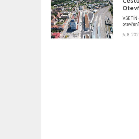
Cestu
Otev
VSETÍN –
otevřen
6. 8. 20