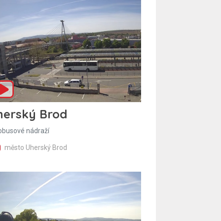
herský Brod
obusové nádraží
město Uherský Brod