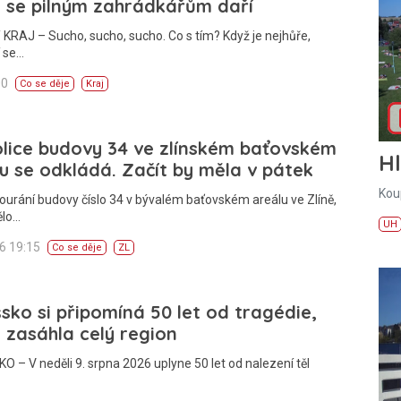
 se pilným zahrádkářům daří
KRAJ – Sucho, sucho, sucho. Co s tím? Když je nejhůře,
í se…
00
Co se děje
Kraj
lice budovy 34 ve zlínském baťovském
H
u se odkládá. Začít by měla v pátek
Kou
ourání budovy číslo 34 v bývalém baťovském areálu ve Zlíně,
ělo…
UH
26 19:15
Co se děje
ZL
sko si připomíná 50 let od tragédie,
 zasáhla celý region
 – V neděli 9. srpna 2026 uplyne 50 let od nalezení těl