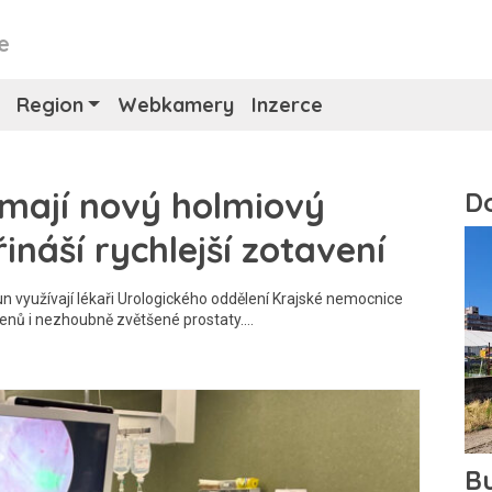
e
Region
Webkamery
Inzerce
mají nový holmiový
ináší rychlejší zotavení
un využívají lékaři Urologického oddělení Krajské nemocnice
enů i nezhoubně zvětšené prostaty.…