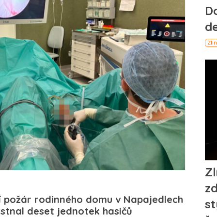
í požár rodinného domu v Napajedlech
tnal deset jednotek hasičů