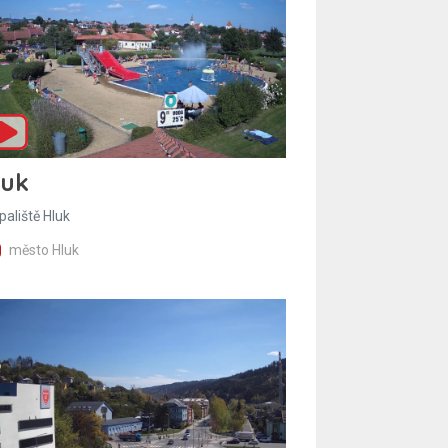
luk
paliště Hluk
město Hluk