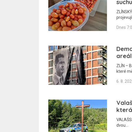
suchu
ZLÍNSKÝ 
projevuj
Dnes 7:
Demo
areál
ZLÍN – B
které m
6. 8. 20
Valaš
která
VALAŠSKO
dvou…