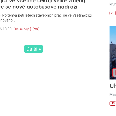
jící ve Vsetíně čekají velké změny.
kru
ře se nové autobusové nádraží
VS
 Po téměř pěti letech stavebních prací se ve Vsetíně blíží
í nového…
26 13:00
Co se děje
VS
Další »
U
Mas
UB