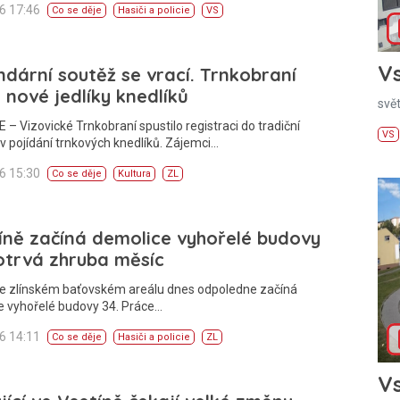
26 17:46
Co se děje
Hasiči a policie
VS
Vs
dární soutěž se vrací. Trnkobraní
 nové jedlíky knedlíků
svě
 – Vizovické Trnkobraní spustilo registraci do tradiční
VS
v pojídání trnkových knedlíků. Zájemci…
26 15:30
Co se děje
Kultura
ZL
íně začíná demolice vyhořelé budovy
otrvá zhruba měsíc
Ve zlínském baťovském areálu dnes odpoledne začíná
e vyhořelé budovy 34. Práce…
26 14:11
Co se děje
Hasiči a policie
ZL
Vs