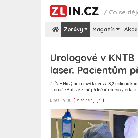
/
Co se děj
Zprávy
Magazín
Akce
Urologové v KNTB 
laser. Pacientům př
ZLÍN – Nový holmiový laser za 8,2 milionu kor
Tomáše Bati ve Zlíně při léčbě močových kam
Dnes 19:00
Co se děje
ZL