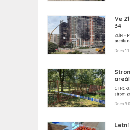
Ve Zl
34
ZLÍN – 
areálu 
Dnes 11
Stro
areál
OTROKOVI
strom z
Dnes 9:
Letní