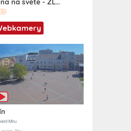
Webkamery
ín
ěstí Míru