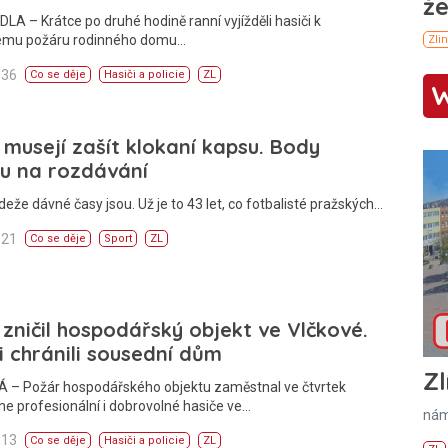
A – Krátce po druhé hodině ranní vyjížděli hasiči k
ému požáru rodinného domu…
:36
Co se děje
Hasiči a policie
ZL
 musejí zašít klokaní kapsu. Body
u na rozdávání
deže dávné časy jsou. Už je to 43 let, co fotbalisté pražských…
:21
Co se děje
Sport
ZL
zničil hospodářský objekt ve Vlčkové.
i chránili sousední dům
Zl
 – Požár hospodářského objektu zaměstnal ve čtvrtek
e profesionální i dobrovolné hasiče ve…
nám
:13
Co se děje
Hasiči a policie
ZL