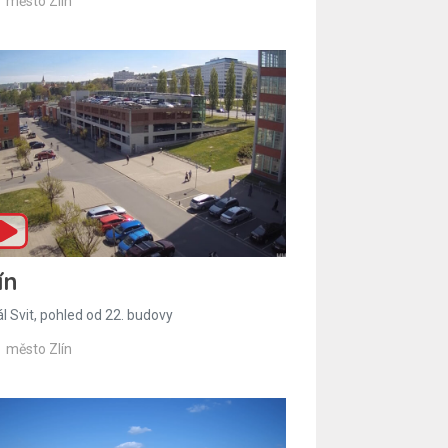
město Zlín
ín
l Svit, pohled od 22. budovy
město Zlín