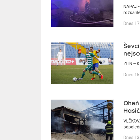
NAPAJEDL
rozsáhl
Dnes 17
Ševci
nejso
ZLÍN – K
Dnes 15
Oheň 
Hasič
VLČKOVÁ
odpoledn
Dnes 13