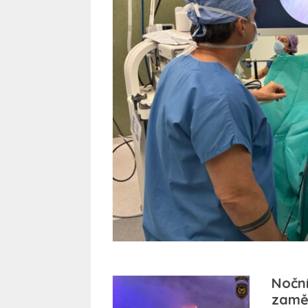
Nočn
zaměs