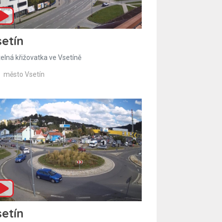
etín
telná křižovatka ve Vsetíně
město Vsetín
etín