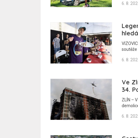
6. 8. 20
Legen
hledá
VIZOVICE
soutěže 
6. 8. 20
Ve Zl
34. P
ZLÍN – 
demolic
6. 8. 20