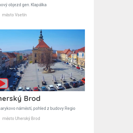
hový objezd gen. Klapálka
město Vsetín
herský Brod
arykovo náměstí, pohled z budovy Regio
město Uherský Brod