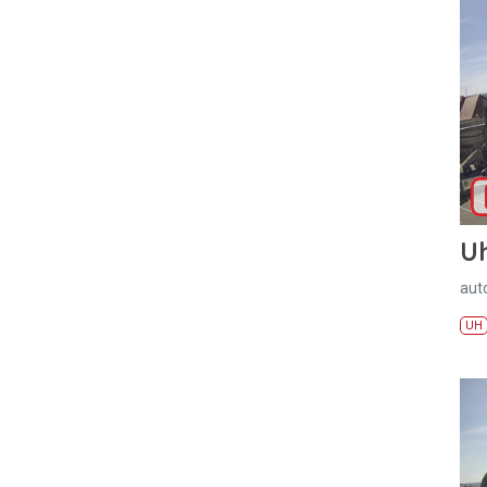
U
aut
UH