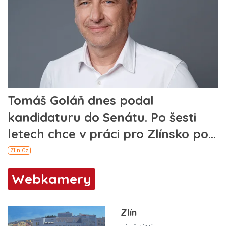
Webkamery
Zlín