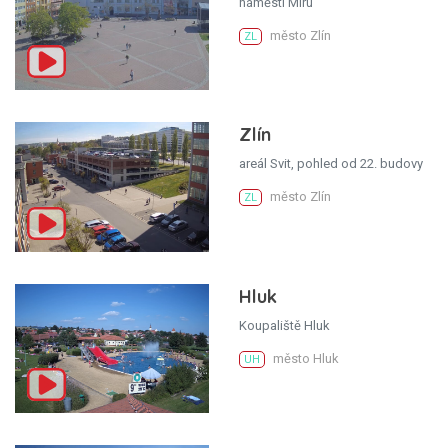
náměstí Míru
město Zlín
ZL
Zlín
areál Svit, pohled od 22. budovy
město Zlín
ZL
Hluk
Koupaliště Hluk
město Hluk
UH