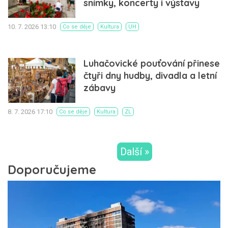
snímky, koncerty i výstavy
10. 7. 2026 13:10
Co se děje
Kultura
UH
Luhačovické pouťování přinese
čtyři dny hudby, divadla a letní
zábavy
8. 7. 2026 17:10
Co se děje
Kultura
ZL
Další »