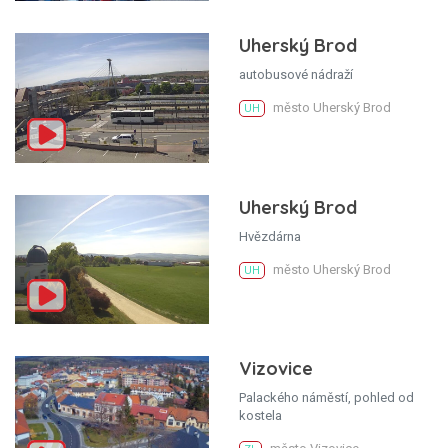
Uherský Brod
autobusové nádraží
město Uherský Brod
UH
Uherský Brod
Hvězdárna
město Uherský Brod
UH
Vizovice
Palackého náměstí, pohled od
kostela