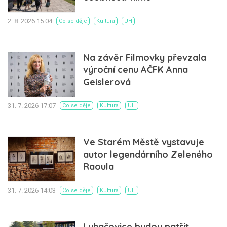
2. 8. 2026 15:04
Co se děje
Kultura
UH
Na závěr Filmovky převzala
výroční cenu AČFK Anna
Geislerová
31. 7. 2026 17:07
Co se děje
Kultura
UH
Ve Starém Městě vystavuje
autor legendárního Zeleného
Raoula
31. 7. 2026 14:03
Co se děje
Kultura
UH
Luhačovice budou patřit