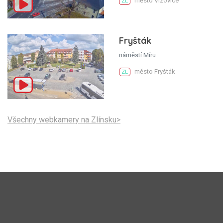
město Vizovice
ZL
Fryšták
náměstí Míru
město Fryšták
ZL
Všechny webkamery na Zlínsku>