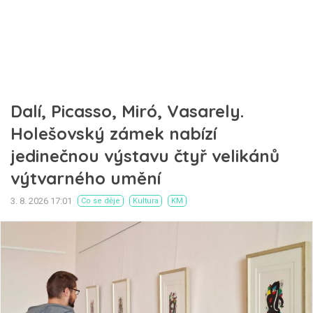
Dalí, Picasso, Miró, Vasarely.
Holešovský zámek nabízí
jedinečnou výstavu čtyř velikánů
výtvarného umění
3. 8. 2026 17:01
Co se děje
Kultura
KM