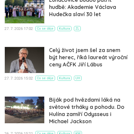
hudbě: Akademie Václava
Hudečka slaví 30 let
27. 7. 2026 17:02
Co se děje
Kultura
ZL
Celý život jsem šel za snem
být herec, říká laureát výroční
ceny AČFK Jiří Lábus
27. 7. 2026 15:02
Co se děje
Kultura
UH
Biják pod hvězdami láká na
světové trháky a pohodu. Do
Hulína zamíří Odysseus i
Michael Jackson
26. 7. 2026 15:21
Co se děje
Kultura
KM