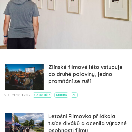
Zlínské filmové léto vstupuje
do druhé poloviny, jedno
promítání se ruší
2. 8. 2026 17:37
Co se děje
Kultura
ZL
Letošní Filmovka přilákala
tisíce diváků a ocenila výrazné
osobnosti filmu