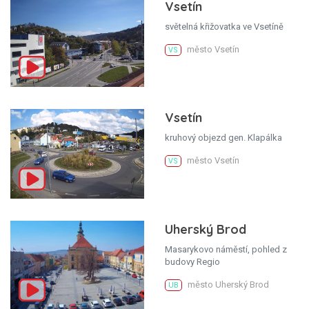
Vsetín
světelná křižovatka ve Vsetíně
město Vsetín
VS
Vsetín
kruhový objezd gen. Klapálka
město Vsetín
VS
Uherský Brod
Masarykovo náměstí, pohled z
budovy Regio
město Uherský Brod
UB