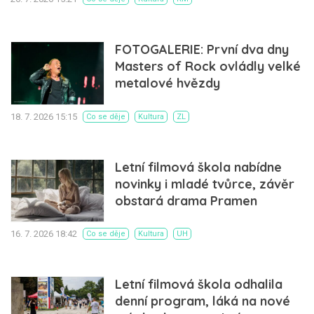
FOTOGALERIE: První dva dny
Masters of Rock ovládly velké
metalové hvězdy
18. 7. 2026 15:15
Co se děje
Kultura
ZL
Letní filmová škola nabídne
novinky i mladé tvůrce, závěr
obstará drama Pramen
16. 7. 2026 18:42
Co se děje
Kultura
UH
Letní filmová škola odhalila
denní program, láká na nové