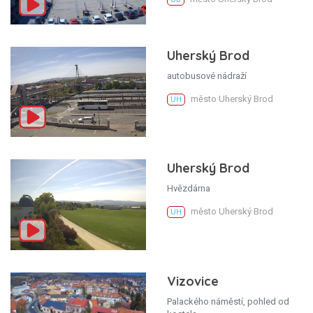
Uherský Brod
autobusové nádraží
město Uherský Brod
UH
Uherský Brod
Hvězdárna
město Uherský Brod
UH
Vizovice
Palackého náměstí, pohled od