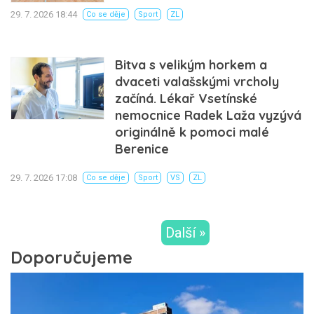
29. 7. 2026 18:44
Co se děje
Sport
ZL
Bitva s velikým horkem a
dvaceti valašskými vrcholy
začíná. Lékař Vsetínské
nemocnice Radek Laža vyzývá
originálně k pomoci malé
Berenice
29. 7. 2026 17:08
Co se děje
Sport
VS
ZL
Další »