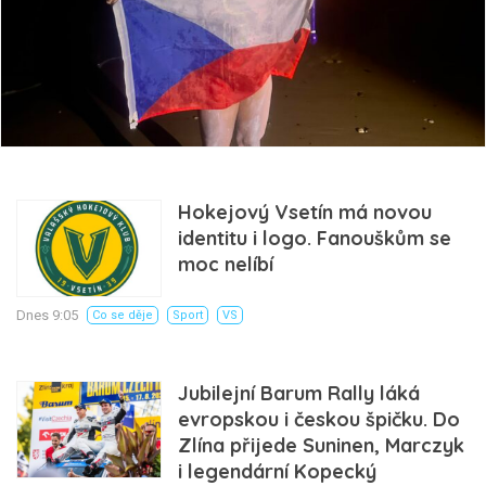
Hokejový Vsetín má novou
identitu i logo. Fanouškům se
moc nelíbí
Dnes 9:05
Co se děje
Sport
VS
Jubilejní Barum Rally láká
evropskou i českou špičku. Do
Zlína přijede Suninen, Marczyk
i legendární Kopecký