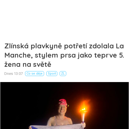
Zlínská plavkyně potřetí zdolala La
Manche, stylem prsa jako teprve 5.
žena na světě
Dnes 13:07
Co se děje
Sport
ZL