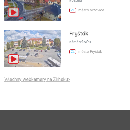
kostela
město Vizovice
ZL
Fryšták
náměstí Míru
město Fryšták
ZL
Všechny webkamery na Zlínsku>