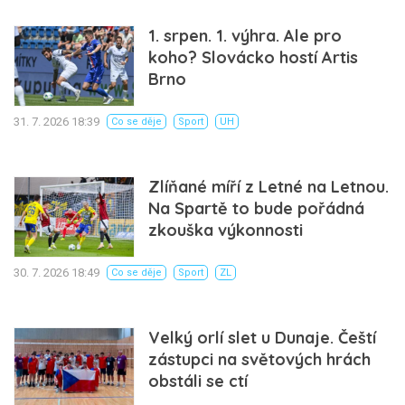
1. srpen. 1. výhra. Ale pro
koho? Slovácko hostí Artis
Brno
31. 7. 2026 18:39
Co se děje
Sport
UH
Zlíňané míří z Letné na Letnou.
Na Spartě to bude pořádná
zkouška výkonnosti
30. 7. 2026 18:49
Co se děje
Sport
ZL
Velký orlí slet u Dunaje. Čeští
zástupci na světových hrách
obstáli se ctí