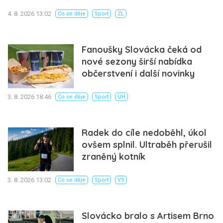
4. 8. 2026 13:02
Co se děje
Sport
ZL
Fanoušky Slovácka čeká od
nové sezony širší nabídka
občerstvení i další novinky
3. 8. 2026 18:46
Co se děje
Sport
UH
Radek do cíle nedoběhl, úkol
ovšem splnil. Ultraběh přerušil
zraněný kotník
3. 8. 2026 13:02
Co se děje
Sport
VS
Slovácko bralo s Artisem Brno