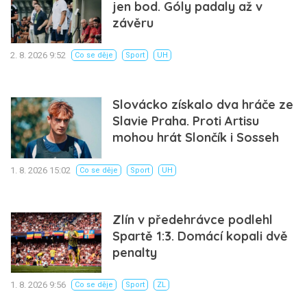
jen bod. Góly padaly až v
závěru
2. 8. 2026 9:52
Co se děje
Sport
UH
Slovácko získalo dva hráče ze
Slavie Praha. Proti Artisu
mohou hrát Slončík i Sosseh
1. 8. 2026 15:02
Co se děje
Sport
UH
Zlín v předehrávce podlehl
Spartě 1:3. Domácí kopali dvě
penalty
1. 8. 2026 9:56
Co se děje
Sport
ZL