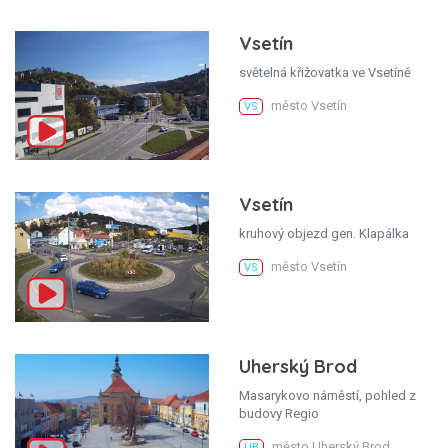
Vsetín
světelná křižovatka ve Vsetíně
město Vsetín
VS
Vsetín
kruhový objezd gen. Klapálka
město Vsetín
VS
Uherský Brod
Masarykovo náměstí, pohled z
budovy Regio
město Uherský Brod
UB