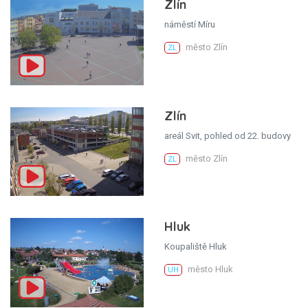
Zlín
náměstí Míru
město Zlín
ZL
Zlín
areál Svit, pohled od 22. budovy
město Zlín
ZL
Hluk
Koupaliště Hluk
město Hluk
UH