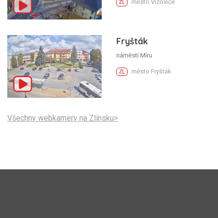
město Vizovice
ZL
Fryšták
náměstí Míru
město Fryšták
ZL
Všechny webkamery na Zlínsku>