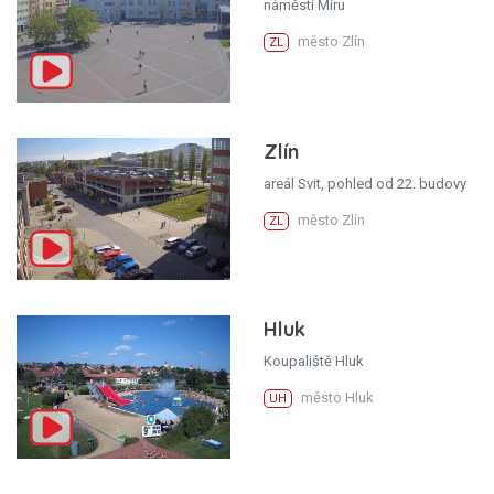
náměstí Míru
město Zlín
ZL
Zlín
areál Svit, pohled od 22. budovy
město Zlín
ZL
Hluk
Koupaliště Hluk
město Hluk
UH