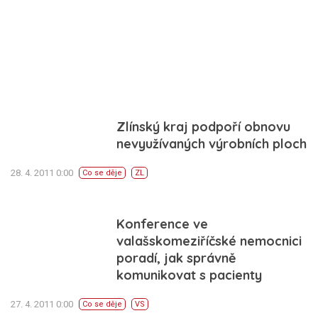
Zlínský kraj podpoří obnovu
nevyužívaných výrobních ploch
28. 4. 2011 0:00
Co se děje
ZL
Konference ve
valašskomeziříčské nemocnici
poradí, jak správně
komunikovat s pacienty
27. 4. 2011 0:00
Co se děje
VS