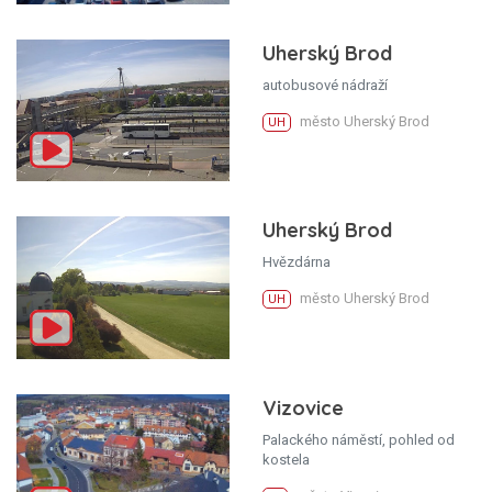
Uherský Brod
autobusové nádraží
město Uherský Brod
UH
Uherský Brod
Hvězdárna
město Uherský Brod
UH
Vizovice
Palackého náměstí, pohled od
kostela