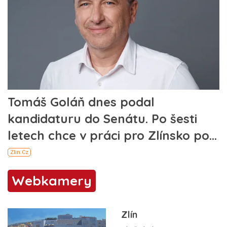
Webkamery
Zlín