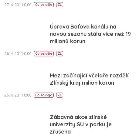
27. 4. 2011 0:00
Co se děje
ZL
Úprava Baťova kanálu na
novou sezonu stála více než 19
milionů korun
26. 4. 2011 0:00
Co se děje
ZL
Mezi začínající včelaře rozdělí
Zlínský kraj milion korun
26. 4. 2011 0:00
Co se děje
ZL
Zábavná akce zlínské
univerzity SU v parku je
zrušena