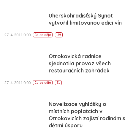
Uherskohradišťský Synot
vytvořil limitovanou edici vín
27. 4. 2011 0:00
Co se děje
UH
Otrokovická radnice
sjednotila provoz všech
restauračních zahrádek
27. 4. 2011 0:00
Co se děje
ZL
Novelizace vyhlášky o
místních poplatcích v
Otrokovicích zajistí rodinám s
dětmi úsporu