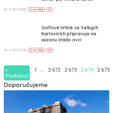
26. 4. 2011 0:00
Co se děje
ZL
Golfové hřiště ve Velkých
Karlovicích připravuje na
sezonu stádo ovcí
26. 4. 2011 0:00
Co se děje
VS
«
1
…
2 672
2 673
2 674
2 675
Předchozí