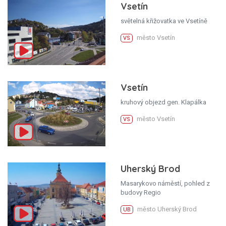
Vsetín
světelná křižovatka ve Vsetíně
město Vsetín
VS
Vsetín
kruhový objezd gen. Klapálka
město Vsetín
VS
Uherský Brod
Masarykovo náměstí, pohled z
budovy Regio
město Uherský Brod
UB