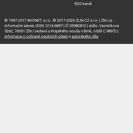
RSS kanál
© 1997-2017 AVONET, s.r.o., © 2017-2026 ZLIN.CZ s.r.o. | Zlin.cz -
informační server, ISSN 1214-6897 | IČ 05982812 | sídlo: Vavrečkova
5262, 76001 Zlín | vedená u Krajského soudu v Brně, oddíl C 98972 |
informace o ochraně osobních údajů
a
autorského díla