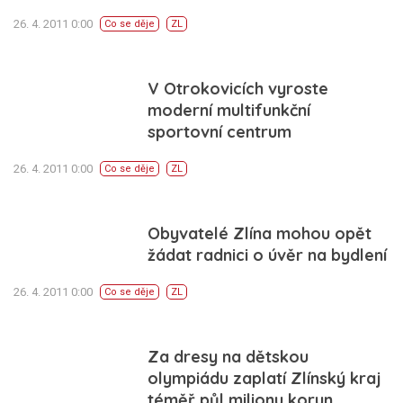
26. 4. 2011 0:00
Co se děje
ZL
V Otrokovicích vyroste
moderní multifunkční
sportovní centrum
26. 4. 2011 0:00
Co se děje
ZL
Obyvatelé Zlína mohou opět
žádat radnici o úvěr na bydlení
26. 4. 2011 0:00
Co se děje
ZL
Za dresy na dětskou
olympiádu zaplatí Zlínský kraj
téměř půl milionu korun