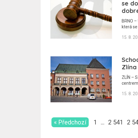
se d
dobré
BRNO – Ú
která s
15. 8. 2
Schod
Zlína
ZLÍN – Sc
centre
15. 8. 2
« Předchozí
1
…
2 541
2 5