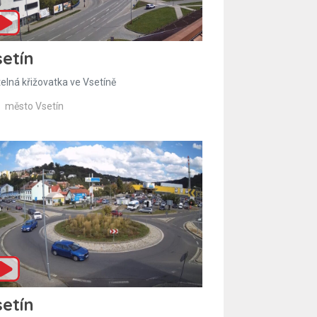
etín
telná křižovatka ve Vsetíně
město Vsetín
etín