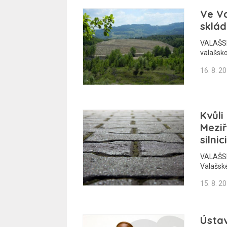
Ve Va
sklád
VALAŠSK
valašsko
16. 8. 2
Kvůli
Mezi
silnici
VALAŠSKÉ
Valašské
15. 8. 2
Ústav