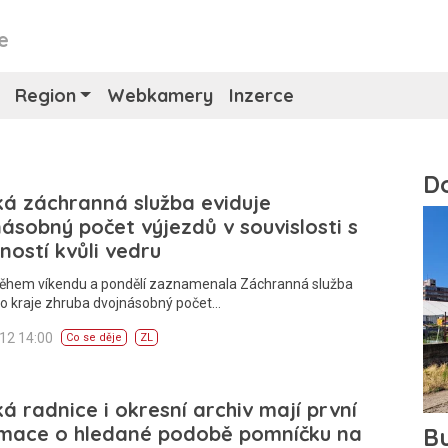
e
Region
Webkamery
Inzerce
ká záchranná služba eviduje
ásobný počet výjezdů v souvislosti s
ností kvůli vedru
Během víkendu a pondělí zaznamenala Záchranná služba
ho kraje zhruba dvojnásobný počet…
012 14:00
Co se děje
ZL
ká radnice i okresní archiv mají první
rmace o hledané podobě pomníčku na