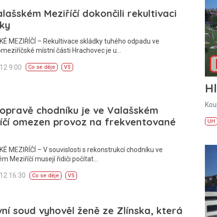
lašském Meziříčí dokončili rekultivaci
ky
É MEZIŘÍČÍ – Rekultivace skládky tuhého odpadu ve
meziříčské místní části Hrachovec je u…
012 9:00
Co se děje
VS
H
Kou
 opravě chodníku je ve Valašském
říčí omezen provoz na frekventované
UH
 MEZIŘÍČÍ – V souvislosti s rekonstrukcí chodníku ve
m Meziříčí musejí řidiči počítat…
012 16:30
Co se děje
VS
ní soud vyhověl ženě ze Zlínska, která