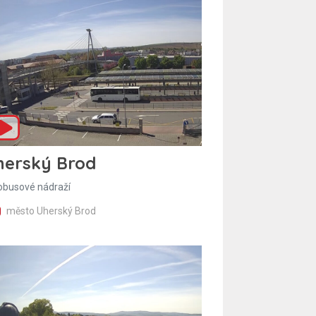
herský Brod
obusové nádraží
město Uherský Brod