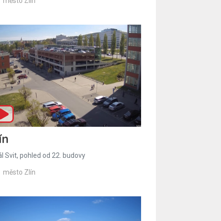
město Zlín
ín
l Svit, pohled od 22. budovy
město Zlín