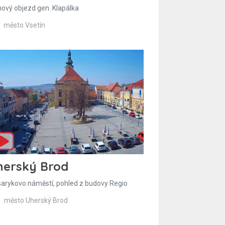
hový objezd gen. Klapálka
město Vsetín
herský Brod
arykovo náměstí, pohled z budovy Regio
město Uherský Brod