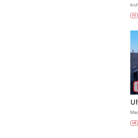
kru
VS
U
Mas
UB