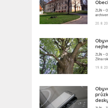
Obec
ZLÍN – O
archivem
20. 8. 2
Obyv
nejh
ZLÍN – O
Zlína ro
19. 8. 2
Obyva
průz
desk