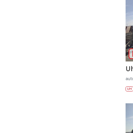
U
aut
UH