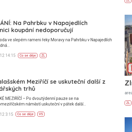
ZL
ÁNÍ: Na Pahrbku v Napajedlích
nici koupání nedoporučují
Voda ve slepém rameni řeky Moravy na Pahrbku v Napajedlích
odná…
012 14:15
Co se děje
ZL
lašském Meziříčí se uskuteční další z
Zl
ářských trhů
areá
É MEZIŘÍČÍ – Po dvoutýdenní pauze se na
ZL
omeziříčském náměstí uskuteční v pátek další…
012 3:15
Co se děje
VS