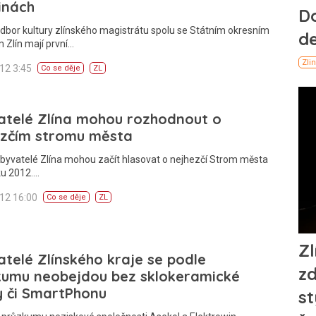
inách
dbor kultury zlínského magistrátu spolu se Státním okresním
 Zlín mají první…
012 3:45
Co se děje
ZL
atelé Zlína mohou rozhodnout o
ezčím stromu města
byvatelé Zlína mohou začít hlasovat o nejhezčí Strom města
ku 2012.…
012 16:00
Co se děje
ZL
telé Zlínského kraje se podle
kumu neobejdou bez sklokeramické
y či SmartPhonu