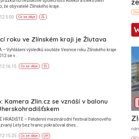
 průzkumu neziskové společnosti Asekol a Elektrowin
o, že obyvatelé Zlínského kraje…
012 5:00
Co se děje
ZL
cí roku ve Zlínském kraji je Žlutava
– Vyhlášení výsledků soutěže Vesnice roku Zlínského kraje
012 se v…
012 16:15
Co se děje
ZL
: Kamera Zlin.cz se vznáší v balonu
Uherskohradišťskem
Zl
 HRADIŠTĚ – Pětidenní mezinárodní festival balonového
azvaný Lety bez hranic pokračoval dnes…
nám
012 15:25
Co se děje
UH