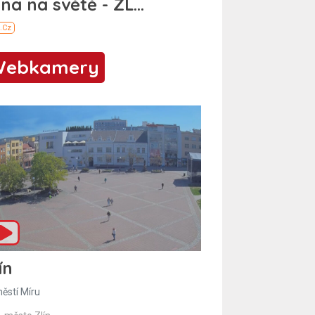
Webkamery
ín
ěstí Míru