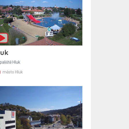
luk
paliště Hluk
město Hluk