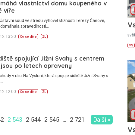
omáhá vlastnictví domu koupeného v
 víře
stavní soud ve středu vyhověl stížnosti Terezy Čáňové,
Vs
e domáhala spravedlnosti…
svě
012 13:30
Co se děje
ZL
VS
iště spojující Jižní Svahy s centrem
 jsou po letech opraveny
hody v ulici Na Výsluní, která spojuje sídliště Jižní Svahy s
m…
012 12:00
Co se děje
ZL
42
2 543
2 544
2 545
…
2 721
Další »
Vs