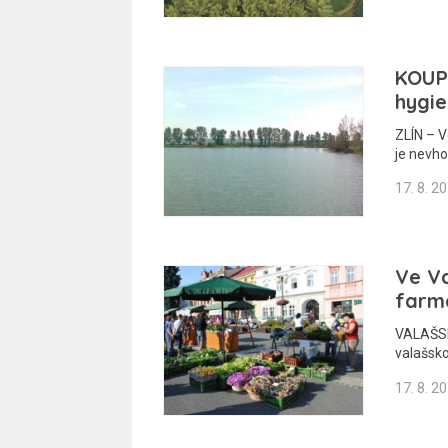
KOUP
hygie
ZLÍN – 
je nevh
17. 8. 2
Ve Va
farm
VALAŠSK
valašsk
17. 8. 2