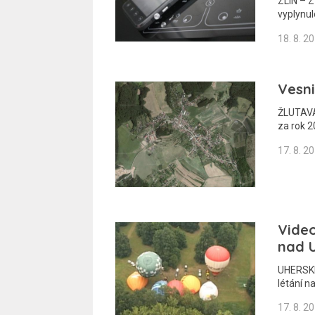
ZLÍN – Z
vyplynul
18. 8. 2
Vesni
ŽLUTAVA 
za rok 2
17. 8. 2
Video
nad 
UHERSKÉ
létání n
17. 8. 2