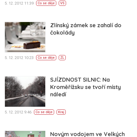
5. 12. 2012 11:39
Co se děje
VS
Zlínský zámek se zahalí do
čokolády
5. 12. 2012 10:23
Co se děje
ZL
SJÍZDNOST SILNIC: Na
Kroměřížsku se tvoří místy
náledí
5. 12. 2012 9:46
Co se děje
Kraj
Novým vodojem ve Velkých