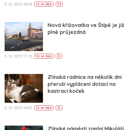
5. 12. 2012 18:34
Co se děje
VS
Nová křižovatka ve Štípě je již
plně průjezdná
5. 12. 2012 17:12
Co se děje
ZL
Zlínská radnice na několik dní
přeruší vyplácení dotací na
kastraci koček
5. 12. 2012 14:07
Co se děje
ZL
Zlínské náměstí zaplní Mikuláši,