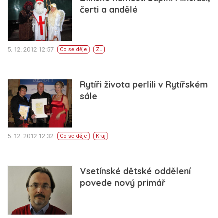
čerti a andělé
5. 12. 2012 12:57
Co se děje
ZL
Rytíři života perlili v Rytířském
sále
5. 12. 2012 12:32
Co se děje
Kraj
Vsetínské dětské oddělení
povede nový primář