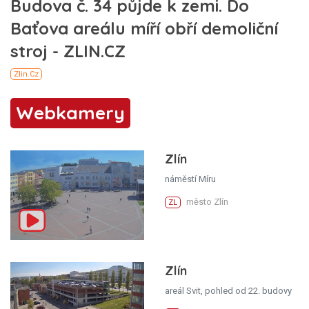
Webkamery
Zlín
náměstí Míru
město Zlín
ZL
Zlín
areál Svit, pohled od 22. budovy