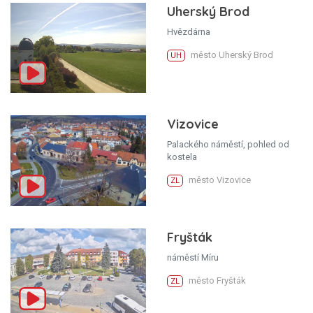
Uherský Brod
Hvězdárna
město Uherský Brod
UH
Vizovice
Palackého náměstí, pohled od
kostela
město Vizovice
ZL
Fryšták
náměstí Míru
město Fryšták
ZL