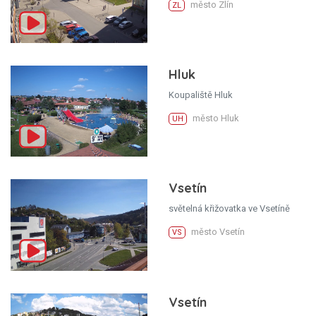
město Zlín
ZL
Hluk
Koupaliště Hluk
město Hluk
UH
Vsetín
světelná křižovatka ve Vsetíně
město Vsetín
VS
Vsetín