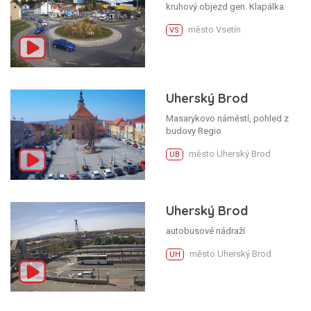
kruhový objezd gen. Klapálka
město Vsetín
VS
Uherský Brod
Masarykovo náměstí, pohled z
budovy Regio
město Uherský Brod
UB
Uherský Brod
autobusové nádraží
město Uherský Brod
UH