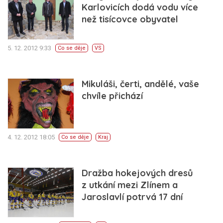
Karlovicích dodá vodu více
než tisícovce obyvatel
5. 12. 2012 9:33
Co se děje
VS
Mikuláši, čerti, andělé, vaše
chvíle přichází
4. 12. 2012 18:05
Co se děje
Kraj
Dražba hokejových dresů
z utkání mezi Zlínem a
Jaroslavlí potrvá 17 dní