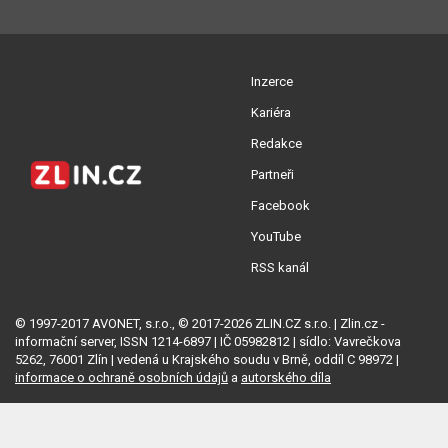
Inzerce
Kariéra
Redakce
Partneři
Facebook
YouTube
RSS kanál
© 1997-2017 AVONET, s.r.o., © 2017-2026 ZLIN.CZ s.r.o. | Zlin.cz -
informační server, ISSN 1214-6897 | IČ 05982812 | sídlo: Vavrečkova
5262, 76001 Zlín | vedená u Krajského soudu v Brně, oddíl C 98972 |
informace o ochraně osobních údajů
a
autorského díla