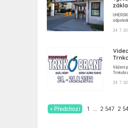
zákl
UHERSKÉ
odpoled
24. 7. 2
Vide
Trnk
Vážení 
Trnkobra
24. 7. 2
« Předchozí
1
…
2 547
2 5