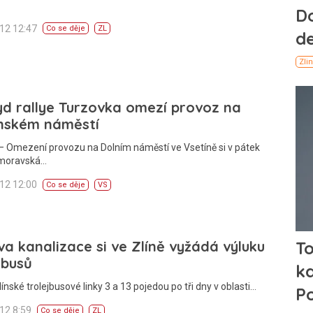
012 12:47
Co se děje
ZL
d rallye Turzovka omezí provoz na
ínském náměstí
– Omezení provozu na Dolním náměstí ve Vsetíně si v pátek
moravská…
012 12:00
Co se děje
VS
a kanalizace si ve Zlíně vyžádá výluku
jbusů
línské trolejbusové linky 3 a 13 pojedou po tři dny v oblasti…
012 8:59
Co se děje
ZL