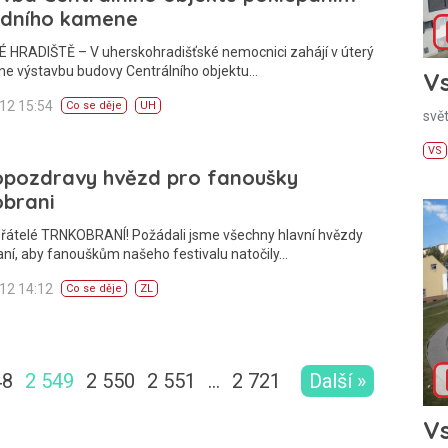
adního kamene
 HRADIŠTĚ – V uherskohradišťské nemocnici zahájí v úterý
ne výstavbu budovy Centrálního objektu…
Vs
012 15:54
Co se děje
UH
svě
VS
opozdravy hvězd pro fanoušky
obrani
přátelé TRNKOBRANÍ! Požádali jsme všechny hlavní hvězdy
ní, aby fanouškům našeho festivalu natočily…
012 14:12
Co se děje
ZL
48
2 549
2 550
2 551
…
2 721
Další »
Vs