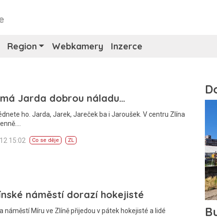
e
Region
Webkamery
Inzerce
 má Jarda dobrou náladu…
dnete ho. Jarda, Jarek, Jareček ba i Jaroušek. V centru Zlína
denně.…
012 15:02
Co se děje
ZL
ínské náměstí dorazí hokejisté
a náměstí Míru ve Zlíně přijedou v pátek hokejisté a lidé