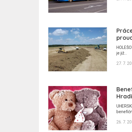
Práce
prou
HOLEŠOV
je již…
27. 7. 2
Benef
Hradi
UHERSKÉ
benefič
26. 7. 2