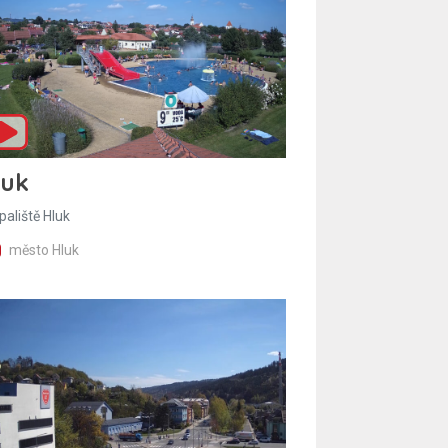
luk
paliště Hluk
město Hluk