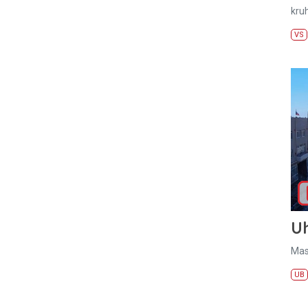
kru
VS
U
Mas
UB