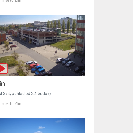
město Zlín
ín
l Svit, pohled od 22. budovy
město Zlín