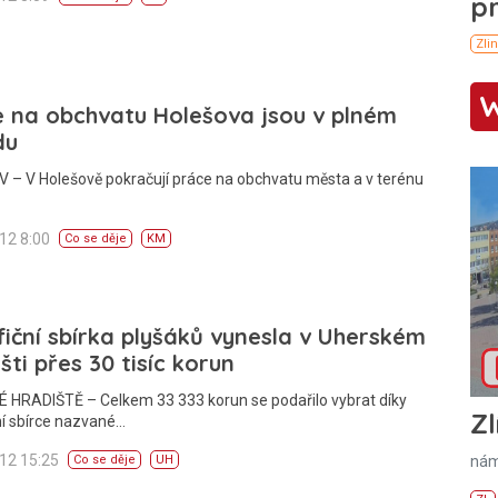
 na obchvatu Holešova jsou v plném
du
 – V Holešově pokračují práce na obchvatu města a v terénu
012 8:00
Co se děje
KM
iční sbírka plyšáků vynesla v Uherském
šti přes 30 tisíc korun
 HRADIŠTĚ – Celkem 33 333 korun se podařilo vybrat díky
Zl
ní sbírce nazvané…
012 15:25
nám
Co se děje
UH