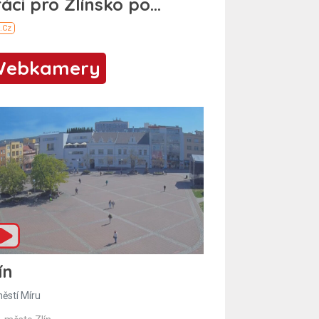
Webkamery
ín
ěstí Míru