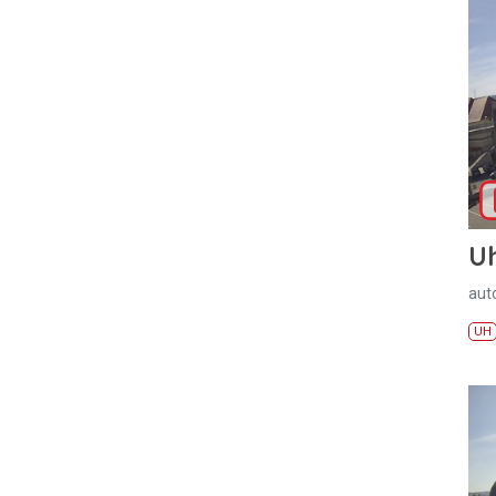
U
aut
UH