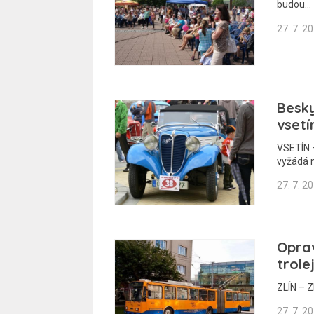
budou…
27. 7. 2
Besky
vset
VSETÍN 
vyžádá 
27. 7. 2
Oprav
trole
ZLÍN – Z
27. 7. 2