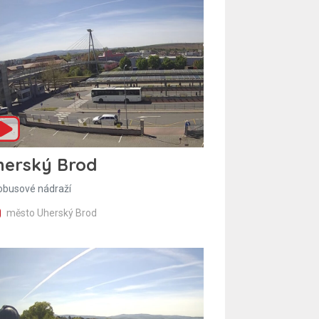
herský Brod
obusové nádraží
město Uherský Brod