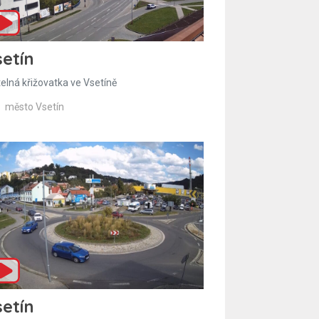
etín
telná křižovatka ve Vsetíně
město Vsetín
etín