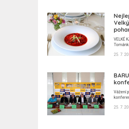
Nejle
Velký
poha
VELKÉ KA
Tománko
25. 7. 2
BARU
konf
Vážení p
konfere
25. 7. 2