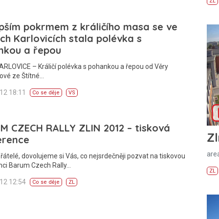
ZL
pším pokrmem z králičího masa se ve
ch Karlovicích stala polévka s
nkou a řepou
RLOVICE – Králičí polévka s pohankou a řepou od Věry
vé ze Štítné…
012 18:11
Co se děje
VS
M CZECH RALLY ZLIN 2012 – tisková
Zl
erence
areá
řátelé, dovolujeme si Vás, co nejsrdečněji pozvat na tiskovou
nci Barum Czech Rally…
ZL
012 12:54
Co se děje
ZL