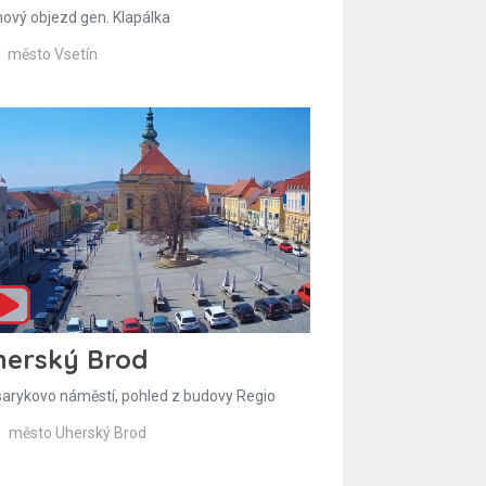
hový objezd gen. Klapálka
město Vsetín
herský Brod
arykovo náměstí, pohled z budovy Regio
město Uherský Brod