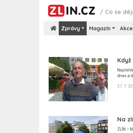
/
Co se děj
Zprávy
Magazín
Akce
Když
Nepřehlé
dnes a 
27. 7. 2
Na zl
ZLÍN – N