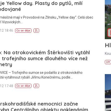
je Yellow day. Plasty do pytlů, milí
odovjané
ěsíčně mají v Provodově na Zlínsku „Yellow day“. Celá obec
í Vizovických…
012 18:46
Co se děje
ZL
H
: Na otrokovickém Štěrkovišti vytáhl
Kou
 trofejního sumce dlouhého více než
UH
metry
ICE – Trofejního sumce se podařilo z otrokovického
ště vytáhnout rybáři Jiřímu Konečnému, podle…
012 17:48
Co se děje
ZL
rskohradišťské nemocnici začne
vba Centrálního objektu poklepáním