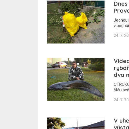
Dnes 
Prov
Jednou m
v podhůř
24. 7. 2
Video
rybář
dva 
OTROKOV
štěrkovi
24. 7. 2
V uhe
výsta