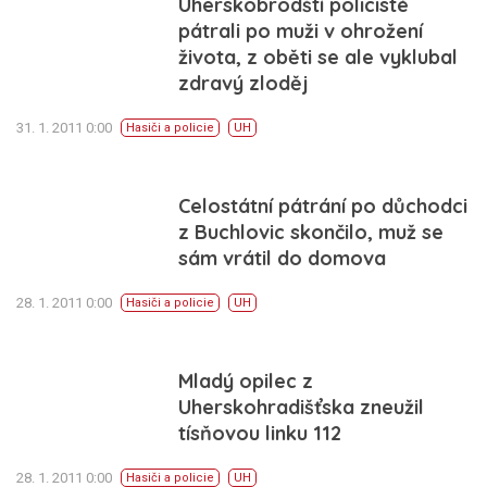
Uherskobrodští policisté
pátrali po muži v ohrožení
života, z oběti se ale vyklubal
zdravý zloděj
31. 1. 2011 0:00
Hasiči a policie
UH
Celostátní pátrání po důchodci
z Buchlovic skončilo, muž se
sám vrátil do domova
28. 1. 2011 0:00
Hasiči a policie
UH
Mladý opilec z
Uherskohradišťska zneužil
tísňovou linku 112
28. 1. 2011 0:00
Hasiči a policie
UH