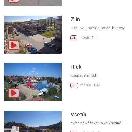
Zlín
areál Svit, pohled od 22. budovy
město Zlín
ZL
Hluk
Koupaliště Hluk
město Hluk
UH
Vsetín
světelná křižovatka ve Vsetíně