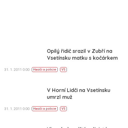
Opilý řidič srazil v Zubří na
Vsetínsku matku s kočárkem
31. 1. 2011 0:00
Hasiči a policie
VS
V Horní Lidči na Vsetínsku
umrzl muž
31. 1. 2011 0:00
Hasiči a policie
VS