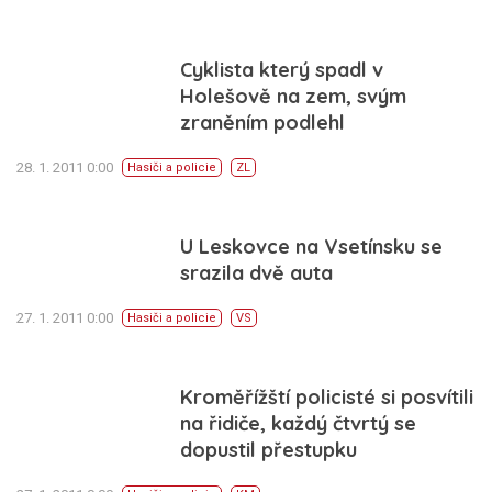
Cyklista který spadl v
Holešově na zem, svým
zraněním podlehl
28. 1. 2011 0:00
Hasiči a policie
ZL
U Leskovce na Vsetínsku se
srazila dvě auta
27. 1. 2011 0:00
Hasiči a policie
VS
Kroměřížští policisté si posvítili
na řidiče, každý čtvrtý se
dopustil přestupku