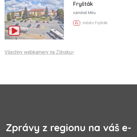
Fryšták
náměstí Míru
město Fryšták
ZL
Všechny webkamery na Zlínsku>
Zprávy z regionu na váš e-