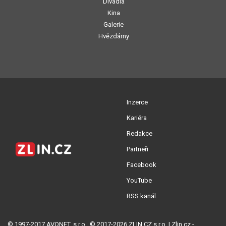
Divadla
Kina
Galerie
Hvězdárny
Inzerce
Kariéra
Redakce
Partneři
Facebook
YouTube
RSS kanál
© 1997-2017 AVONET, s.r.o., © 2017-2026 ZLIN.CZ s.r.o. | Zlin.cz -