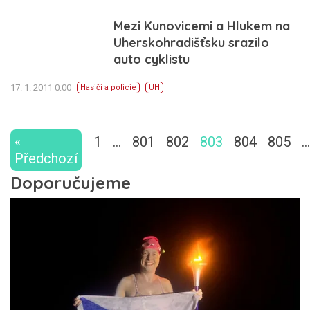
Mezi Kunovicemi a Hlukem na
Uherskohradišťsku srazilo
auto cyklistu
17. 1. 2011 0:00
Hasiči a policie
UH
«
1
…
801
802
803
804
805
…
Předchozí