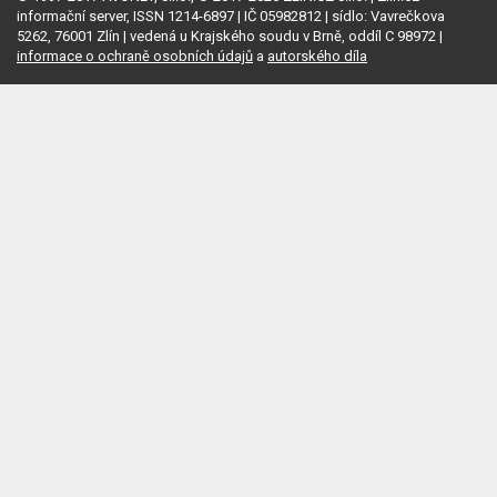
informační server, ISSN 1214-6897 | IČ 05982812 | sídlo: Vavrečkova
5262, 76001 Zlín | vedená u Krajského soudu v Brně, oddíl C 98972 |
informace o ochraně osobních údajů
a
autorského díla