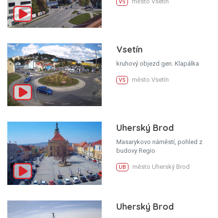
město Vsetín
VS
Vsetín
kruhový objezd gen. Klapálka
město Vsetín
VS
Uherský Brod
Masarykovo náměstí, pohled z
budovy Regio
město Uherský Brod
UB
Uherský Brod