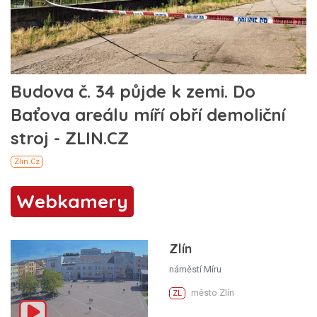
Webkamery
Zlín
náměstí Míru
město Zlín
ZL