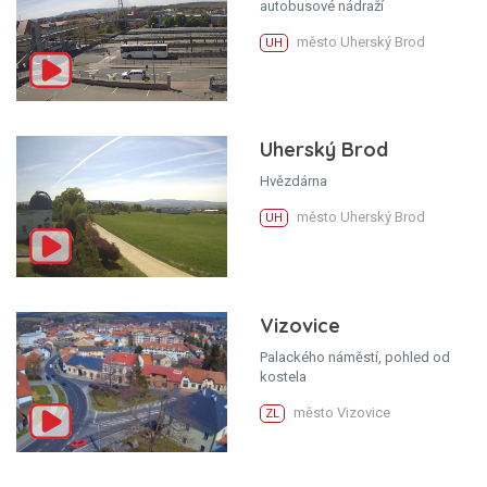
autobusové nádraží
město Uherský Brod
UH
Uherský Brod
Hvězdárna
město Uherský Brod
UH
Vizovice
Palackého náměstí, pohled od
kostela
město Vizovice
ZL