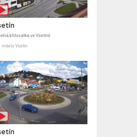
etín
telná křižovatka ve Vsetíně
město Vsetín
etín