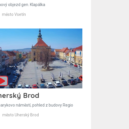
hový objezd gen. Klapálka
město Vsetín
herský Brod
arykovo náměstí, pohled z budovy Regio
město Uherský Brod