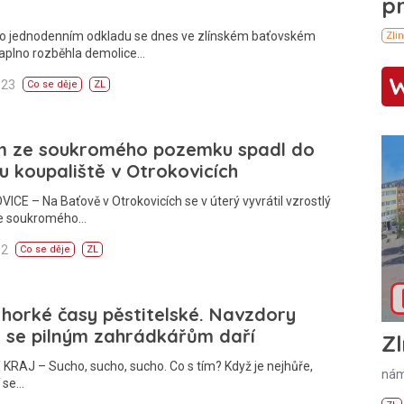
Po jednodenním odkladu se dnes ve zlínském baťovském
naplno rozběhla demolice…
:23
Co se děje
ZL
m ze soukromého pozemku spadl do
u koupaliště v Otrokovicích
CE – Na Baťově v Otrokovicích se v úterý vyvrátil vzrostlý
e soukromého…
02
Co se děje
ZL
 horké časy pěstitelské. Navzdory
 se pilným zahrádkářům daří
Zl
KRAJ – Sucho, sucho, sucho. Co s tím? Když je nejhůře,
nám
í se…