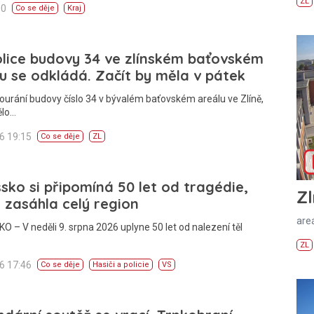
ZL
00
Co se děje
Kraj
lice budovy 34 ve zlínském baťovském
u se odkládá. Začít by měla v pátek
ourání budovy číslo 34 v bývalém baťovském areálu ve Zlíně,
ělo…
26 19:15
Co se děje
ZL
sko si připomíná 50 let od tragédie,
Zl
 zasáhla celý region
areá
 – V neděli 9. srpna 2026 uplyne 50 let od nalezení těl
ZL
26 17:46
Co se děje
Hasiči a policie
VS