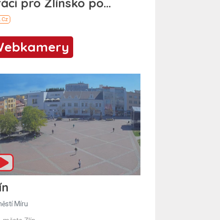
Webkamery
ín
ěstí Míru