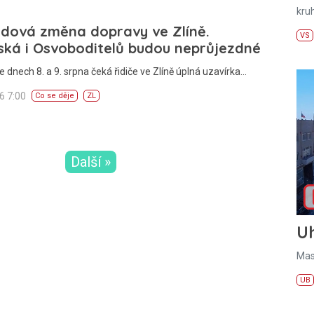
kru
ndová změna dopravy ve Zlíně.
VS
ská i Osvoboditelů budou neprůjezdné
e dnech 8. a 9. srpna čeká řidiče ve Zlíně úplná uzavírka…
26 7:00
Co se děje
ZL
Další »
U
Mas
UB