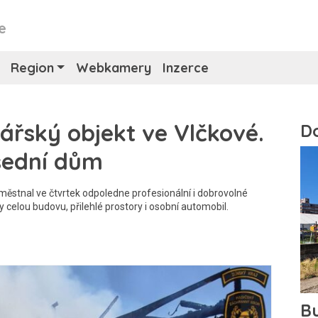
e
Region
Webkamery
Inzerce
ářský objekt ve Vlčkové.
usední dům
stnal ve čtvrtek odpoledne profesionální i dobrovolné
 celou budovu, přilehlé prostory i osobní automobil.