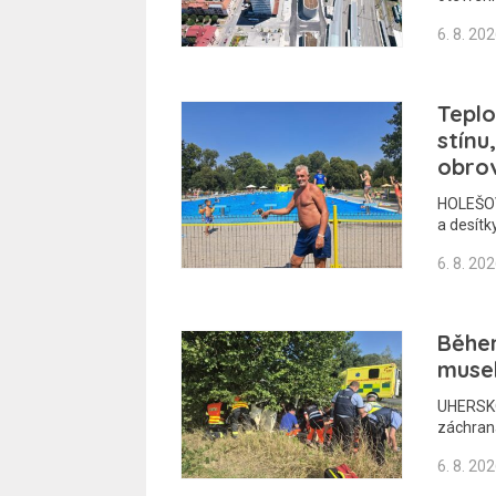
6. 8. 20
Teplo
stínu
obro
HOLEŠOV
a desítk
6. 8. 20
Běhe
musel
UHERSKO
záchraná
6. 8. 20