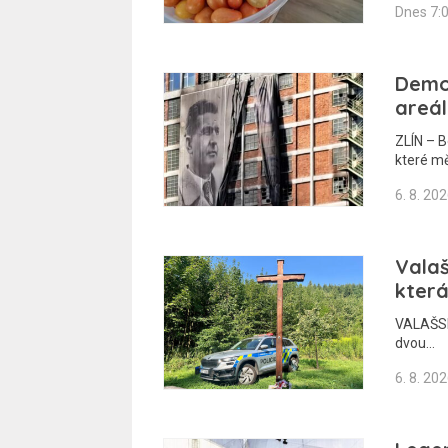
Dnes 7:
Demo
areál
ZLÍN – B
které m
6. 8. 20
Valaš
která
VALAŠSKO
dvou…
6. 8. 20