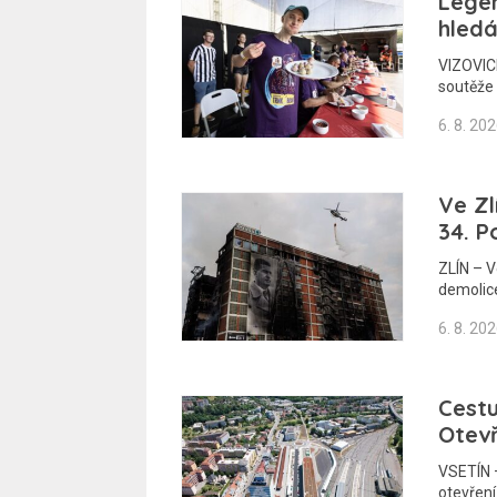
Legen
hledá
VIZOVICE
soutěže 
6. 8. 20
Ve Zl
34. P
ZLÍN – 
demolic
6. 8. 20
Cestu
Otev
VSETÍN –
otevřen