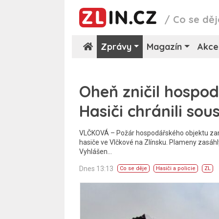
/
Co se děj
Zprávy
Magazín
Akce
Oheň zničil hospod
Hasiči chránili so
VLČKOVÁ – Požár hospodářského objektu zamě
hasiče ve Vlčkové na Zlínsku. Plameny zasáhly
Vyhlášen…
Dnes 13:13
Co se děje
Hasiči a policie
ZL