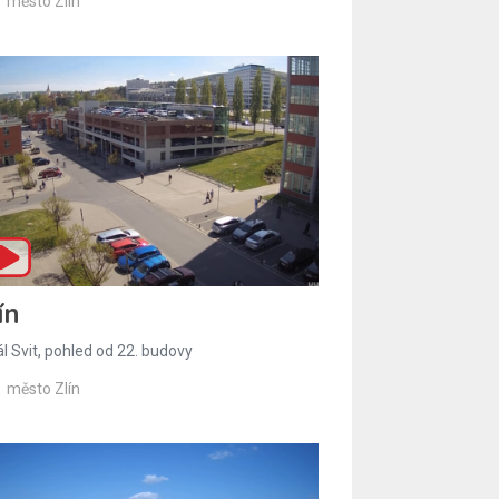
město Zlín
ín
l Svit, pohled od 22. budovy
město Zlín