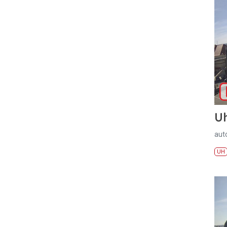
U
aut
UH