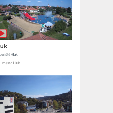
luk
paliště Hluk
město Hluk