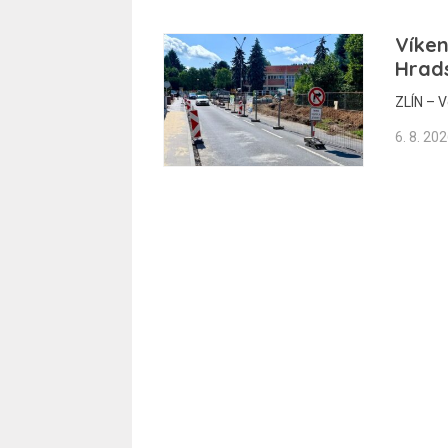
Víke
Hrad
ZLÍN – V
6. 8. 20