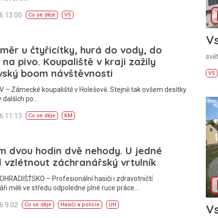
26 13:00
Co se děje
VS
Vs
měr u čtyřicítky, hurá do vody, do
svě
, na pivo. Koupaliště v kraji zažily
vský boom návštěvnosti
VS
 – Zámecké koupaliště v Holešově. Stejně tak ovšem desítky
y dalších po…
26 11:13
Co se děje
KM
m dvou hodin dvě nehody. U jedné
 vzlétnout záchranářský vrtulník
HRADIŠŤSKO – Profesionální hasiči i zdravotničtí
ři měli ve středu odpoledne plné ruce práce.…
26 9:02
Co se děje
Hasiči a policie
UH
Vs