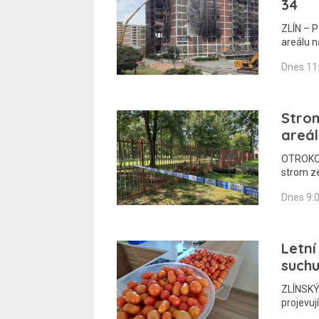
34
ZLÍN – 
areálu 
Dnes 11
Stro
areál
OTROKOVI
strom z
Dnes 9:
Letní
suchu
ZLÍNSKÝ 
projevuj