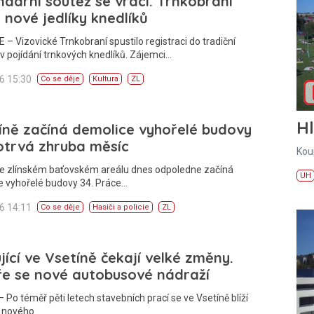
dární soutěž se vrací. Trnkobraní
 nové jedlíky knedlíků
 – Vizovické Trnkobraní spustilo registraci do tradiční
v pojídání trnkových knedlíků. Zájemci…
26 15:30
Co se děje
Kultura
ZL
H
íně začíná demolice vyhořelé budovy
otrvá zhruba měsíc
Kou
Ve zlínském baťovském areálu dnes odpoledne začíná
UH
e vyhořelé budovy 34. Práce…
26 14:11
Co se děje
Hasiči a policie
ZL
jící ve Vsetíně čekají velké změny.
ře se nové autobusové nádraží
 Po téměř pěti letech stavebních prací se ve Vsetíně blíží
í nového…