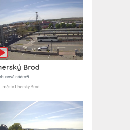
herský Brod
obusové nádraží
město Uherský Brod