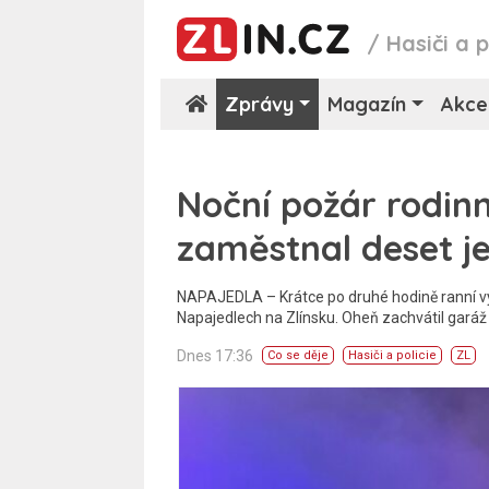
/
Hasiči a p
Zprávy
Magazín
Akce
Noční požár rodin
zaměstnal deset j
NAPAJEDLA – Krátce po druhé hodině ranní vy
Napajedlech na Zlínsku. Oheň zachvátil garáž a
Dnes 17:36
Co se děje
Hasiči a policie
ZL