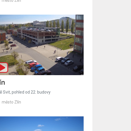
město Zlín
ín
l Svit, pohled od 22. budovy
město Zlín