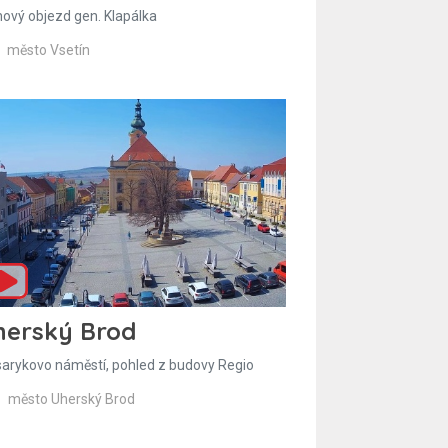
hový objezd gen. Klapálka
město Vsetín
herský Brod
arykovo náměstí, pohled z budovy Regio
město Uherský Brod