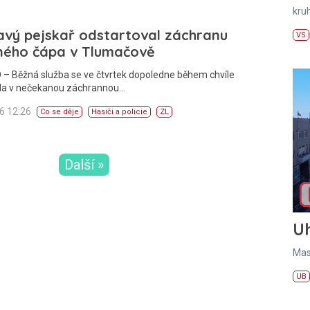
kru
avý pejskař odstartoval záchranu
VS
ného čápa v Tlumačově
 – Běžná služba se ve čtvrtek dopoledne během chvíle
la v nečekanou záchrannou…
26 12:26
Co se děje
Hasiči a policie
ZL
Další »
U
Mas
UB