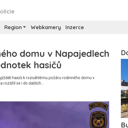
olicie
Region
Webkamery
Inzerce
ného domu v Napajedlech
ednotek hasičů
jížděli hasiči k rozsáhlému požáru rodinného domu v
 rozšířil se i do dalších…