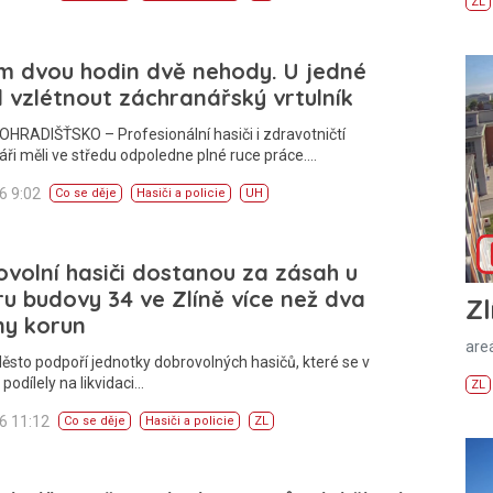
ZL
m dvou hodin dvě nehody. U jedné
 vzlétnout záchranářský vrtulník
HRADIŠŤSKO – Profesionální hasiči i zdravotničtí
ři měli ve středu odpoledne plné ruce práce.…
26 9:02
Co se děje
Hasiči a policie
UH
volní hasiči dostanou za zásah u
u budovy 34 ve Zlíně více než dva
Zl
ny korun
areá
ěsto podpoří jednotky dobrovolných hasičů, které se v
 podílely na likvidaci…
ZL
26 11:12
Co se děje
Hasiči a policie
ZL