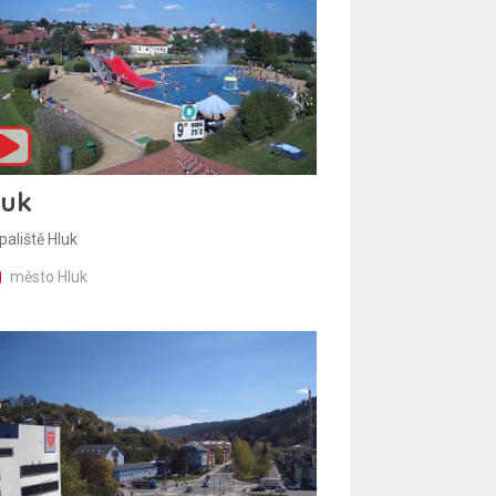
luk
paliště Hluk
město Hluk