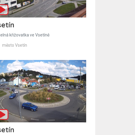
etín
telná křižovatka ve Vsetíně
město Vsetín
etín