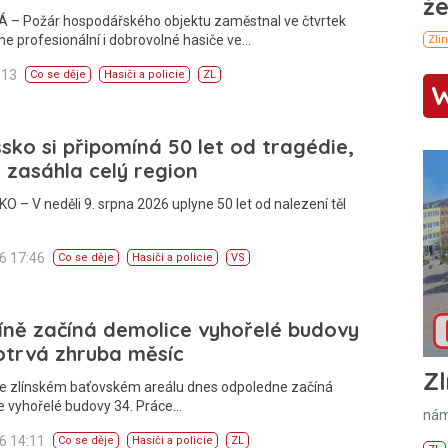
 – Požár hospodářského objektu zaměstnal ve čtvrtek
e profesionální i dobrovolné hasiče ve…
:13
Co se děje
Hasiči a policie
ZL
sko si připomíná 50 let od tragédie,
 zasáhla celý region
 – V neděli 9. srpna 2026 uplyne 50 let od nalezení těl
26 17:46
Co se děje
Hasiči a policie
VS
íně začíná demolice vyhořelé budovy
otrvá zhruba měsíc
Zl
Ve zlínském baťovském areálu dnes odpoledne začíná
e vyhořelé budovy 34. Práce…
nám
26 14:11
Co se děje
Hasiči a policie
ZL