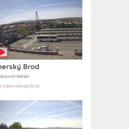
herský Brod
obusové nádraží
město Uherský Brod