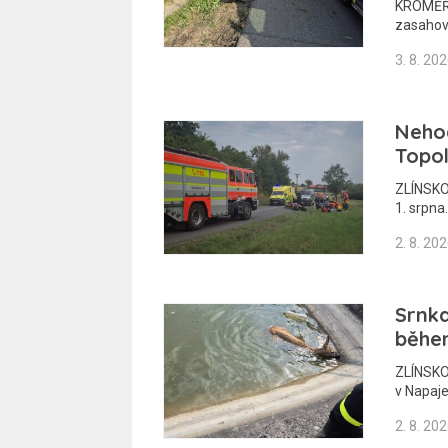
KROMĚŘÍŽ
zasahov
3. 8. 20
Nehod
Topol
ZLÍNSKO 
1. srpna
2. 8. 20
Srnka
běhe
ZLÍNSKO 
v Napaje
2. 8. 20