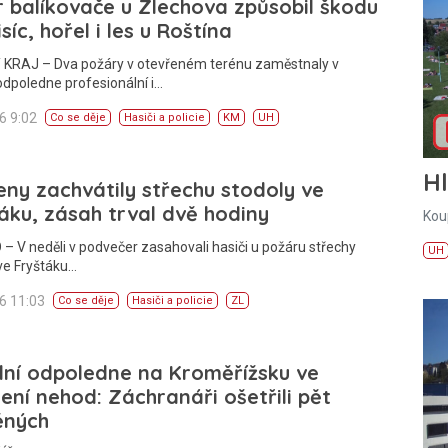
 balíkovače u Zlechova způsobil škodu
isíc, hořel i les u Roštína
 KRAJ – Dva požáry v otevřeném terénu zaměstnaly v
odpoledne profesionální i…
26 9:02
Co se děje
Hasiči a policie
KM
UH
H
ny zachvátily střechu stodoly ve
áku, zásah trval dvě hodiny
Kou
– V neděli v podvečer zasahovali hasiči u požáru střechy
UH
ve Fryštáku…
26 11:03
Co se děje
Hasiči a policie
ZL
lní odpoledne na Kroměřížsku ve
ní nehod: Záchranáři ošetřili pět
ěných