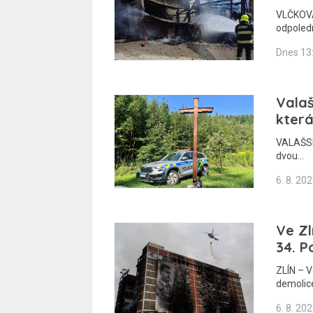
VLČKOVÁ
odpoledn
Dnes 13
Valaš
která
VALAŠSKO
dvou…
6. 8. 20
Ve Zl
34. P
ZLÍN – 
demolic
6. 8. 20