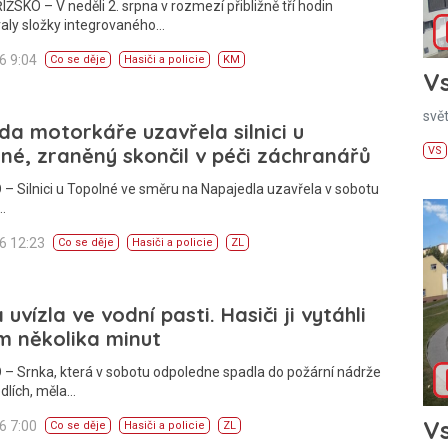
SKO – V neděli 2. srpna v rozmezí přibližně tří hodin
aly složky integrovaného…
26 9:04
Co se děje
Hasiči a policie
KM
Vs
svě
a motorkáře uzavřela silnici u
né, zraněný skončil v péči záchranářů
VS
– Silnici u Topolné ve směru na Napajedla uzavřela v sobotu
…
26 12:23
Co se děje
Hasiči a policie
ZL
 uvízla ve vodní pasti. Hasiči ji vytáhli
m několika minut
– Srnka, která v sobotu odpoledne spadla do požární nádrže
dlích, měla…
Vs
26 7:00
Co se děje
Hasiči a policie
ZL