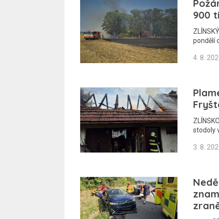
Požár
900 t
ZLÍNSKÝ
pondělí 
4. 8. 20
Plame
Fryšt
ZLÍNSKO 
stodoly 
3. 8. 20
Nedě
zname
zran