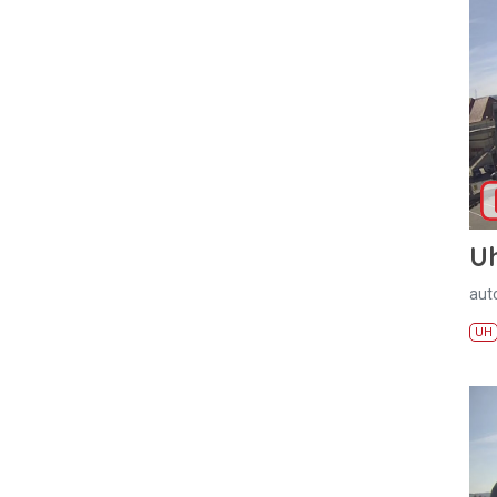
U
aut
UH