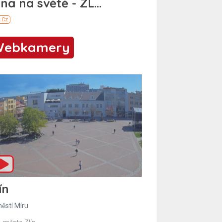
Webkamery
ín
ěstí Míru