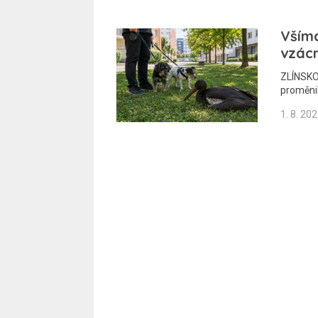
Vším
vzác
ZLÍNSKO
proměni
1. 8. 20