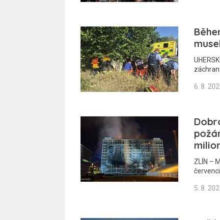
Běhe
musel
UHERSKO
záchraná
6. 8. 20
Dobro
požár
milio
ZLÍN – M
červenci
5. 8. 20