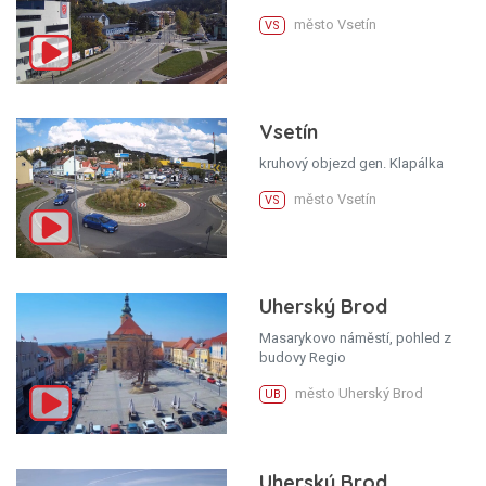
město Vsetín
VS
Vsetín
kruhový objezd gen. Klapálka
město Vsetín
VS
Uherský Brod
Masarykovo náměstí, pohled z
budovy Regio
město Uherský Brod
UB
Uherský Brod