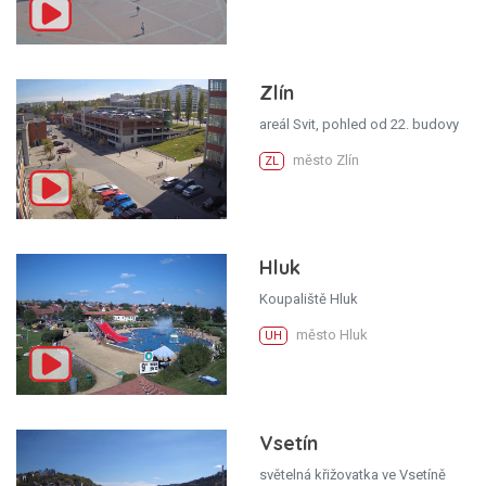
Zlín
areál Svit, pohled od 22. budovy
město Zlín
ZL
Hluk
Koupaliště Hluk
město Hluk
UH
Vsetín
světelná křižovatka ve Vsetíně