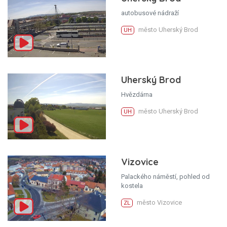
autobusové nádraží
město Uherský Brod
UH
Uherský Brod
Hvězdárna
město Uherský Brod
UH
Vizovice
Palackého náměstí, pohled od
kostela
město Vizovice
ZL