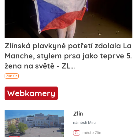
Webkamery
Zlín
náměstí Míru
město Zlín
ZL