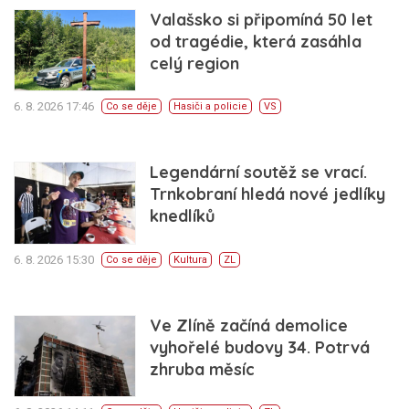
Valašsko si připomíná 50 let
od tragédie, která zasáhla
celý region
6. 8. 2026 17:46
Co se děje
Hasiči a policie
VS
Legendární soutěž se vrací.
Trnkobraní hledá nové jedlíky
knedlíků
6. 8. 2026 15:30
Co se děje
Kultura
ZL
Ve Zlíně začíná demolice
vyhořelé budovy 34. Potrvá
zhruba měsíc