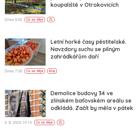
koupaliště v Otrokovicích
Dnes 9:02
Co se děje
ZL
Letní horké časy pěstitelské.
Navzdory suchu se pilným
zahrádkářům daří
Dnes 7:00
Co se děje
Kraj
Demolice budovy 34 ve
zlínském baťovském areálu se
odkládá. Začít by měla v pátek
6. 8. 2026 19:15
Co se děje
ZL