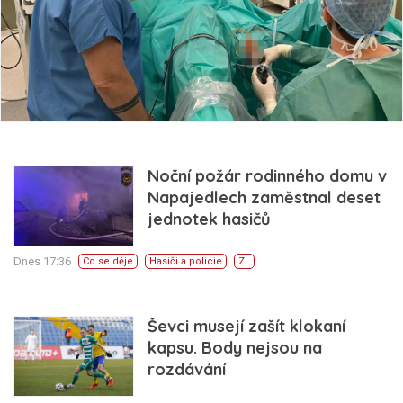
Noční požár rodinného domu v
Napajedlech zaměstnal deset
jednotek hasičů
Dnes 17:36
Co se děje
Hasiči a policie
ZL
Ševci musejí zašít klokaní
kapsu. Body nejsou na
rozdávání