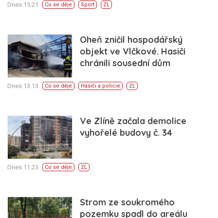
Dnes 15:21
Co se děje
Sport
ZL
Oheň zničil hospodářský
objekt ve Vlčkové. Hasiči
chránili sousední dům
Dnes 13:13
Co se děje
Hasiči a policie
ZL
Ve Zlíně začala demolice
vyhořelé budovy č. 34
Dnes 11:23
Co se děje
ZL
Strom ze soukromého
pozemku spadl do areálu