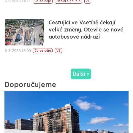
6. 8. 2026 14:11
Co se děje
Hasiči a policie
ZL
Cestující ve Vsetíně čekají
velké změny. Otevře se nové
autobusové nádraží
6. 8. 2026 13:00
Co se děje
VS
Další »