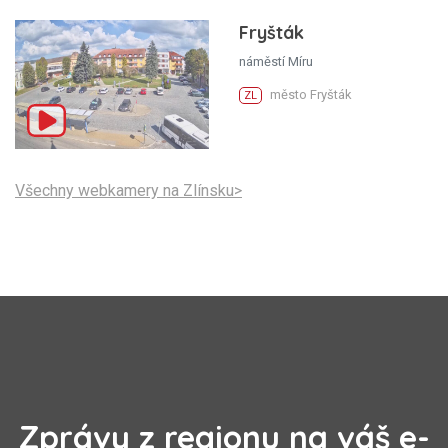
Fryšták
náměstí Míru
město Fryšták
ZL
Všechny webkamery na Zlínsku>
Zprávy z regionu na váš e-