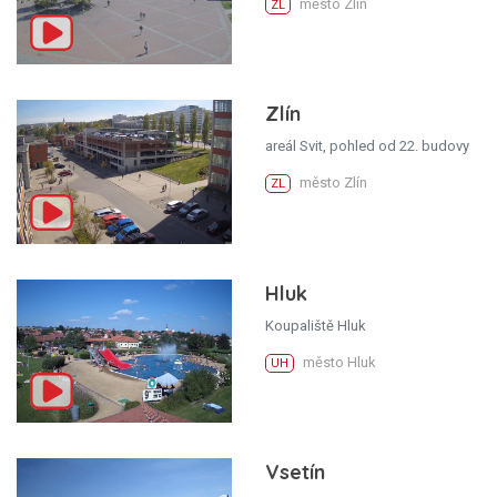
město Zlín
ZL
Zlín
areál Svit, pohled od 22. budovy
město Zlín
ZL
Hluk
Koupaliště Hluk
město Hluk
UH
Vsetín