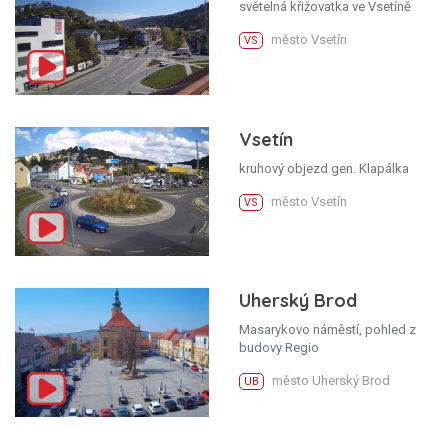
světelná křižovatka ve Vsetíně
město Vsetín
VS
Vsetín
kruhový objezd gen. Klapálka
město Vsetín
VS
Uherský Brod
Masarykovo náměstí, pohled z
budovy Regio
město Uherský Brod
UB