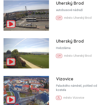
Uherský Brod
autobusové nádraží
město Uherský Brod
UH
Uherský Brod
Hvězdárna
město Uherský Brod
UH
Vizovice
Palackého náměstí, pohled od
kostela
město Vizovice
ZL