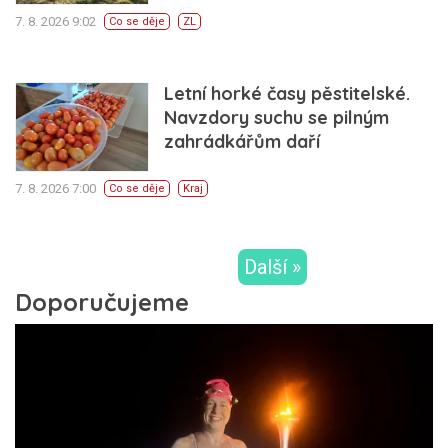
7. 8. 2026 9:02
Co se děje
ZL
Letní horké časy pěstitelské.
Navzdory suchu se pilným
zahrádkářům daří
7. 8. 2026 7:00
Co se děje
Kraj
Další »