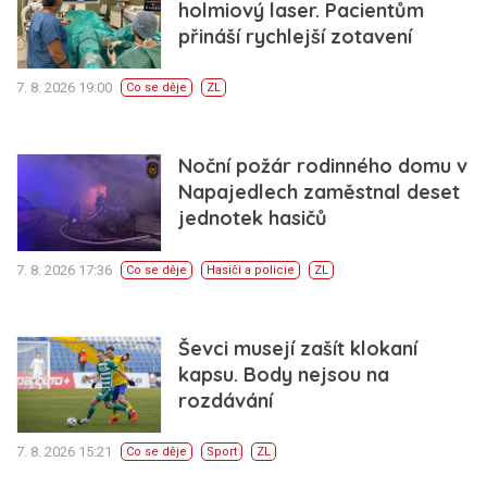
holmiový laser. Pacientům
přináší rychlejší zotavení
7. 8. 2026 19:00
Co se děje
ZL
Noční požár rodinného domu v
Napajedlech zaměstnal deset
jednotek hasičů
7. 8. 2026 17:36
Co se děje
Hasiči a policie
ZL
Ševci musejí zašít klokaní
kapsu. Body nejsou na
rozdávání
7. 8. 2026 15:21
Co se děje
Sport
ZL