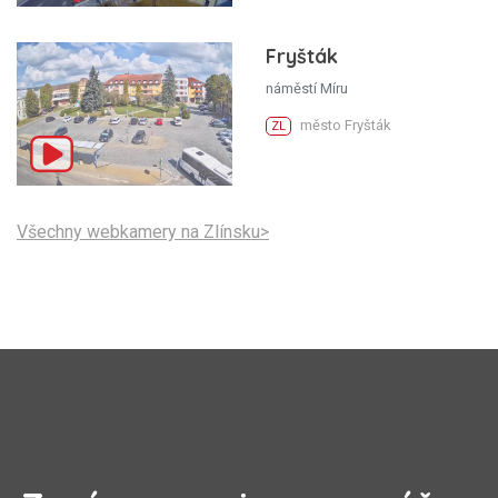
Fryšták
náměstí Míru
město Fryšták
ZL
Všechny webkamery na Zlínsku>