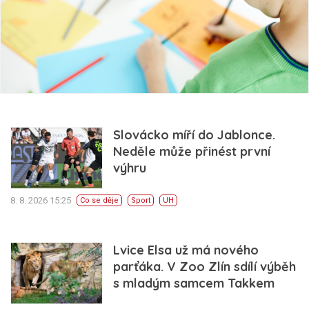
Slovácko míří do Jablonce.
Neděle může přinést první
výhru
8. 8. 2026 15:25
Co se děje
Sport
UH
Lvice Elsa už má nového
parťáka. V Zoo Zlín sdílí výběh
s mladým samcem Takkem