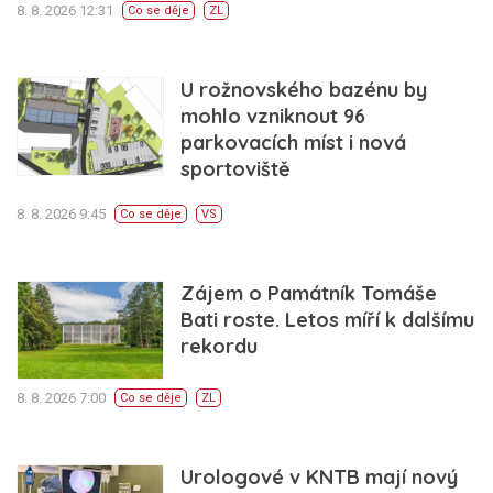
8. 8. 2026 12:31
Co se děje
ZL
U rožnovského bazénu by
mohlo vzniknout 96
parkovacích míst i nová
sportoviště
8. 8. 2026 9:45
Co se děje
VS
Zájem o Památník Tomáše
Bati roste. Letos míří k dalšímu
rekordu
8. 8. 2026 7:00
Co se děje
ZL
Urologové v KNTB mají nový