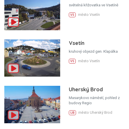
světelná křižovatka ve Vsetíně
město Vsetín
VS
Vsetín
kruhový objezd gen. Klapálka
město Vsetín
VS
Uherský Brod
Masarykovo náměstí, pohled z
budovy Regio
město Uherský Brod
UB