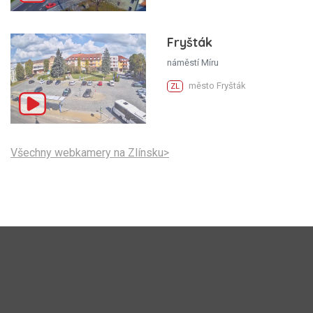
Fryšták
náměstí Míru
město Fryšták
ZL
Všechny webkamery na Zlínsku>