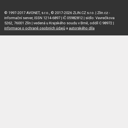
© 1997-2017 AVONET, s.r.o., © 2017-2026 ZLIN.CZ s.r.o. | Zlin.cz -
informační server, ISSN 1214-6897 | IČ 05982812 | sídlo: Vavrečkova
5262, 76001 Zlín | vedená u Krajského soudu v Brně, oddíl C 98972 |
informace o ochraně osobních údajů
a
autorského díla