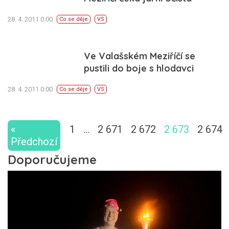
28. 4. 2011 0:00
Co se děje
VS
Ve Valašském Meziříčí se
pustili do boje s hlodavci
28. 4. 2011 0:00
Co se děje
VS
«
1
…
2 671
2 672
2 673
2 674
Předchozí