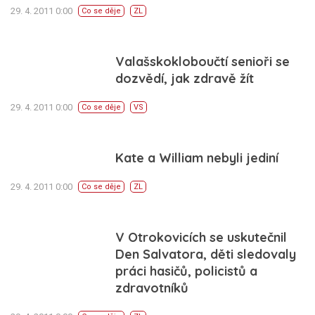
29. 4. 2011 0:00
Co se děje
ZL
Valašskokloboučtí senioři se
dozvědí, jak zdravě žít
29. 4. 2011 0:00
Co se děje
VS
Kate a William nebyli jediní
29. 4. 2011 0:00
Co se děje
ZL
V Otrokovicích se uskutečnil
Den Salvatora, děti sledovaly
práci hasičů, policistů a
zdravotníků