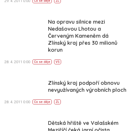
29. 4. 2011 0:00
Co se děje
ZL
Na opravu silnice mezi
Nedašovou Lhotou a
Červeným Kameněm dá
Zlínský kraj přes 30 milionů
korun
28. 4. 2011 0:00
Co se děje
VS
Zlínský kraj podpoří obnovu
nevyužívaných výrobních ploch
28. 4. 2011 0:00
Co se děje
ZL
Dětská hřiště ve Valašském
Meziříčí čeká jarní očista