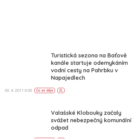
Turistická sezona na Baťově
kanále startuje odemykáním
vodní cesty na Pahrbku v
Napajedlech
30. 4. 2011 0:00
Co se děje
ZL
Valašské Klobouky začaly
svážet nebezpečný komunální
odpad