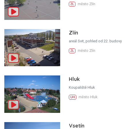
město Zlín
ZL
Zlín
areál Svit, pohled od 22. budovy
město Zlín
ZL
Hluk
Koupaliště Hluk
město Hluk
UH
Vsetín