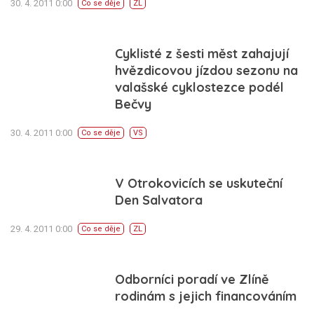
30. 4. 2011 0:00
Co se děje
ZL
Cyklisté z šesti měst zahajují
hvězdicovou jízdou sezonu na
valašské cyklostezce podél
Bečvy
30. 4. 2011 0:00
Co se děje
VS
V Otrokovicích se uskuteční
Den Salvatora
29. 4. 2011 0:00
Co se děje
ZL
Odborníci poradí ve Zlíně
rodinám s jejich financováním