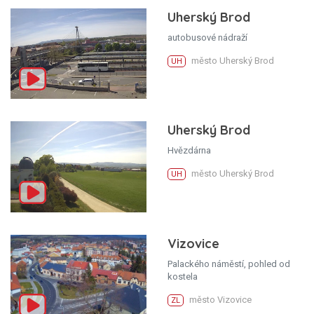
Uherský Brod
autobusové nádraží
město Uherský Brod
UH
Uherský Brod
Hvězdárna
město Uherský Brod
UH
Vizovice
Palackého náměstí, pohled od
kostela
město Vizovice
ZL