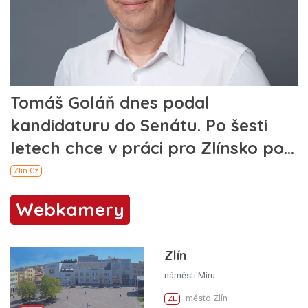
Webkamery
Zlín
náměstí Míru
město Zlín
ZL