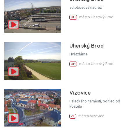
autobusové nádraží
město Uherský Brod
UH
Uherský Brod
Hvězdárna
město Uherský Brod
UH
Vizovice
Palackého náměstí, pohled od
kostela
město Vizovice
ZL