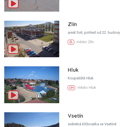
Zlín
areál Svit, pohled od 22. budovy
město Zlín
ZL
Hluk
Koupaliště Hluk
město Hluk
UH
Vsetín
světelná křižovatka ve Vsetíně