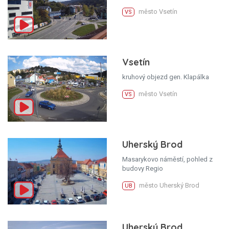
město Vsetín
VS
Vsetín
kruhový objezd gen. Klapálka
město Vsetín
VS
Uherský Brod
Masarykovo náměstí, pohled z
budovy Regio
město Uherský Brod
UB
Uherský Brod