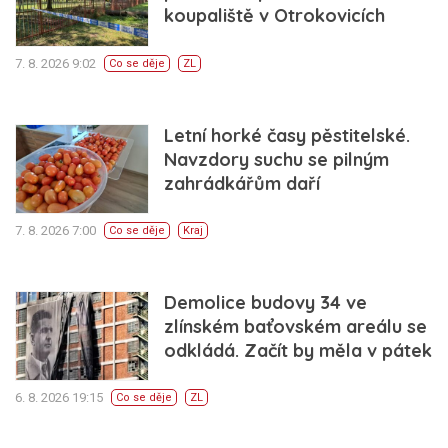
koupaliště v Otrokovicích
7. 8. 2026 9:02
Co se děje
ZL
Letní horké časy pěstitelské.
Navzdory suchu se pilným
zahrádkářům daří
7. 8. 2026 7:00
Co se děje
Kraj
Demolice budovy 34 ve
zlínském baťovském areálu se
odkládá. Začít by měla v pátek
6. 8. 2026 19:15
Co se děje
ZL