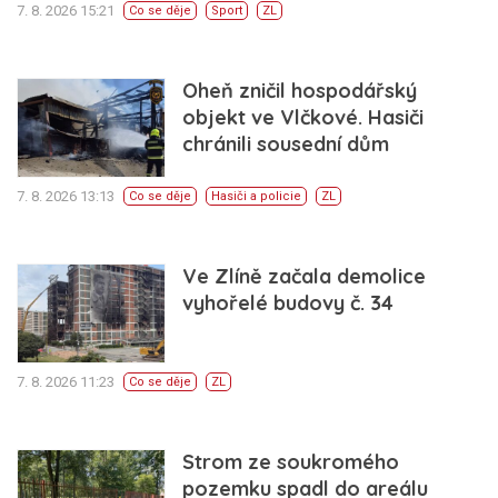
7. 8. 2026 15:21
Co se děje
Sport
ZL
Oheň zničil hospodářský
objekt ve Vlčkové. Hasiči
chránili sousední dům
7. 8. 2026 13:13
Co se děje
Hasiči a policie
ZL
Ve Zlíně začala demolice
vyhořelé budovy č. 34
7. 8. 2026 11:23
Co se děje
ZL
Strom ze soukromého
pozemku spadl do areálu