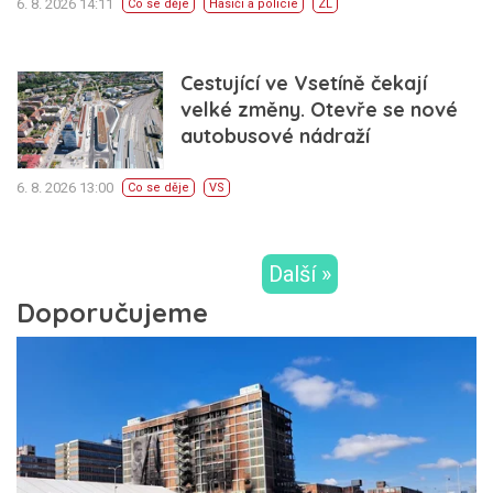
6. 8. 2026 14:11
Co se děje
Hasiči a policie
ZL
Cestující ve Vsetíně čekají
velké změny. Otevře se nové
autobusové nádraží
6. 8. 2026 13:00
Co se děje
VS
Další »