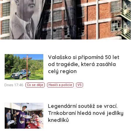
Valašsko si připomíná 50 let
od tragédie, která zasáhla
celý region
Dnes 17:46
Co se děje
Hasiči a policie
VS
Legendární soutěž se vrací.
Trnkobraní hledá nové jedlíky
knedlíků