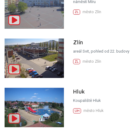
náměstí Míru
město Zlín
ZL
Zlín
areál Svit, pohled od 22. budovy
město Zlín
ZL
Hluk
Koupaliště Hluk
město Hluk
UH