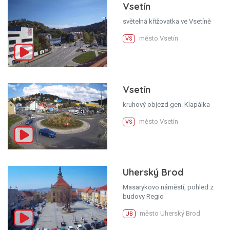
Vsetín
světelná křižovatka ve Vsetíně
město Vsetín
VS
Vsetín
kruhový objezd gen. Klapálka
město Vsetín
VS
Uherský Brod
Masarykovo náměstí, pohled z
budovy Regio
město Uherský Brod
UB