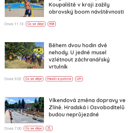
Koupaliště v kraji zažily
obrovský boom návštěvnosti
Dnes 11:13
Co se děje
KM
Během dvou hodin dvě
nehody. U jedné musel
vzlétnout záchranářský
vrtulník
Dnes 9:02
Co se děje
Hasiči a policie
UH
Víkendová změna dopravy ve
Zlíně. Hradská i Osvoboditelů
budou neprůjezdné
Dnes 7:00
Co se děje
ZL