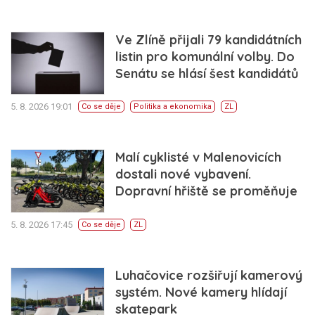
Ve Zlíně přijali 79 kandidátních
listin pro komunální volby. Do
Senátu se hlásí šest kandidátů
5. 8. 2026 19:01
Co se děje
Politika a ekonomika
ZL
Malí cyklisté v Malenovicích
dostali nové vybavení.
Dopravní hřiště se proměňuje
5. 8. 2026 17:45
Co se děje
ZL
Luhačovice rozšiřují kamerový
systém. Nové kamery hlídají
skatepark