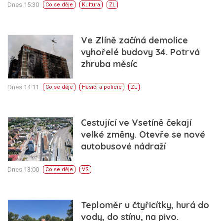
Dnes 15:30
Co se děje
Kultura
ZL
Ve Zlíně začíná demolice
vyhořelé budovy 34. Potrvá
zhruba měsíc
Dnes 14:11
Co se děje
Hasiči a policie
ZL
Cestující ve Vsetíně čekají
velké změny. Otevře se nové
autobusové nádraží
Dnes 13:00
Co se děje
VS
Teploměr u čtyřicítky, hurá do
vody, do stínu, na pivo.