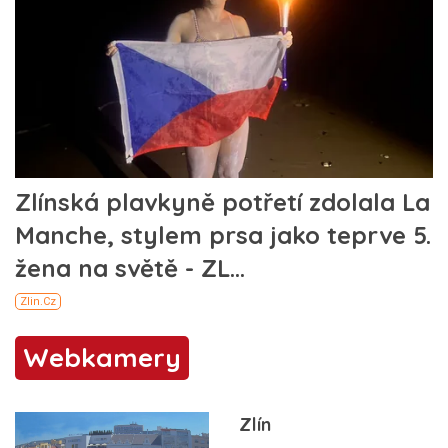
Webkamery
Zlín