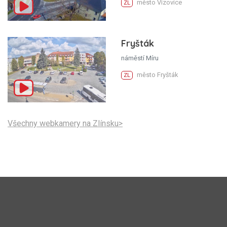
město Vizovice
ZL
Fryšták
náměstí Míru
město Fryšták
ZL
Všechny webkamery na Zlínsku>