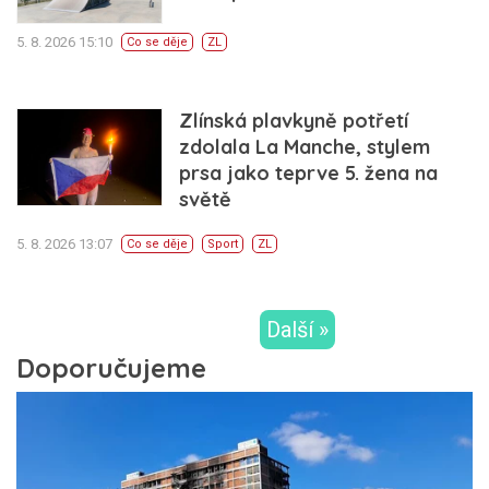
5. 8. 2026 15:10
Co se děje
ZL
Zlínská plavkyně potřetí
zdolala La Manche, stylem
prsa jako teprve 5. žena na
světě
5. 8. 2026 13:07
Co se děje
Sport
ZL
Další »