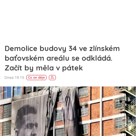
Demolice budovy 34 ve zlínském
baťovském areálu se odkládá.
Začít by měla v pátek
Dnes 19:15
Co se děje
ZL