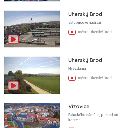
Uherský Brod
autobusové nádraží
město Uherský Brod
UH
Uherský Brod
Hvězdárna
město Uherský Brod
UH
Vizovice
Palackého náměstí, pohled od
kostela