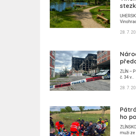
stezk
UHERSKÝ
Vinohrad
28. 7. 2
Nároč
předa
ZLÍN – P
č. 34 v…
28. 7. 2
Pátrá
ho p
ZLÍNSKO
muži ze 