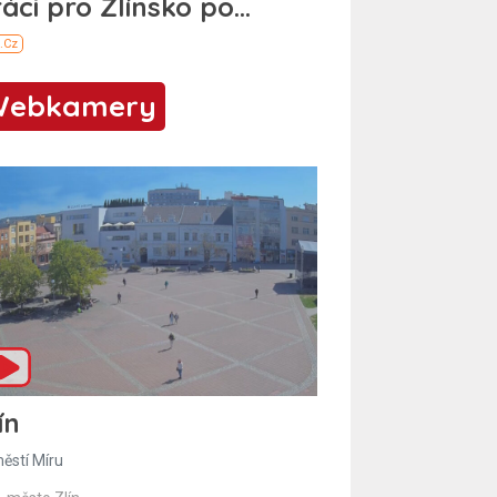
Webkamery
ín
ěstí Míru