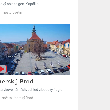
hový objezd gen. Klapálka
město Vsetín
herský Brod
arykovo náměstí, pohled z budovy Regio
město Uherský Brod