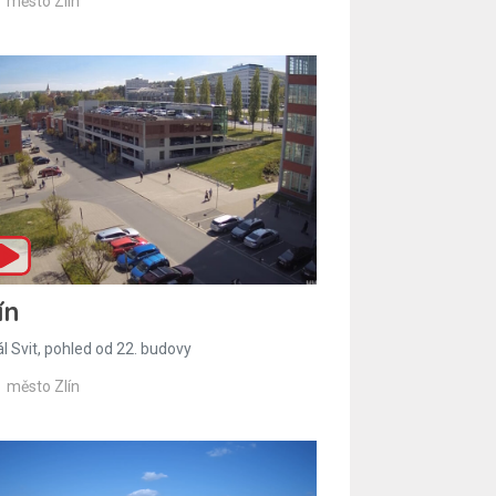
město Zlín
ín
l Svit, pohled od 22. budovy
město Zlín