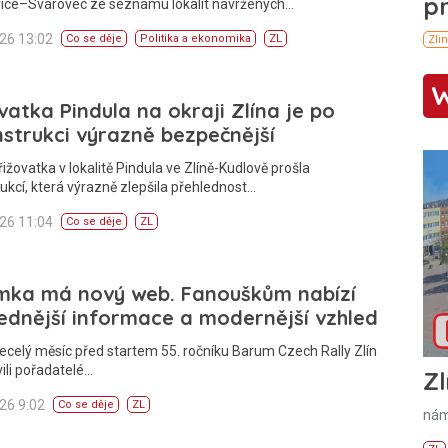
ice–Svárovec ze seznamu lokalit navržených…
026 13:02
Co se děje
Politika a ekonomika
ZL
vatka Pindula na okraji Zlína je po
strukci výrazně bezpečnější
řižovatka v lokalitě Pindula ve Zlíně-Kudlově prošla
ukcí, která výrazně zlepšila přehlednost…
026 11:04
Co se děje
ZL
mka má nový web. Fanouškům nabízí
ednější informace a modernější vzhled
ecelý měsíc před startem 55. ročníku Barum Czech Rally Zlín
ili pořadatelé…
Zl
026 9:02
Co se děje
ZL
nám