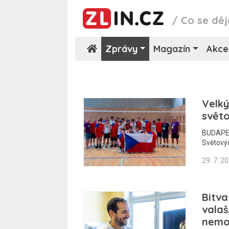
/
Co se děj
Zprávy
Magazín
Akce
Velký
světo
BUDAPEŠŤ
Světový
29. 7. 2
Bitva
valaš
nemoc