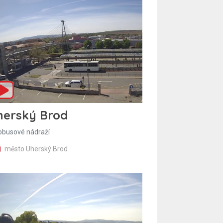
herský Brod
obusové nádraží
město Uherský Brod