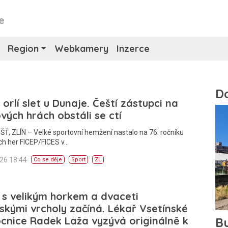
e
Region
Webkamery
Inzerce
 orlí slet u Dunaje. Čeští zástupci na
vých hrách obstáli se ctí
, ZLÍN – Velké sportovní hemžení nastalo na 76. ročníku
ch her FICEP/FICES v…
026 18:44
Co se děje
Sport
ZL
 s velikým horkem a dvaceti
skými vrcholy začíná. Lékař Vsetínské
nice Radek Laža vyzývá originálně k