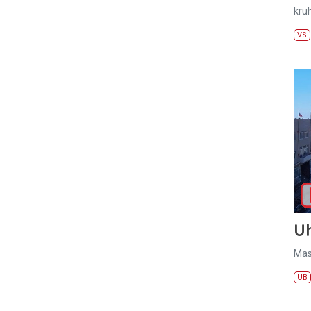
kru
VS
U
Mas
UB