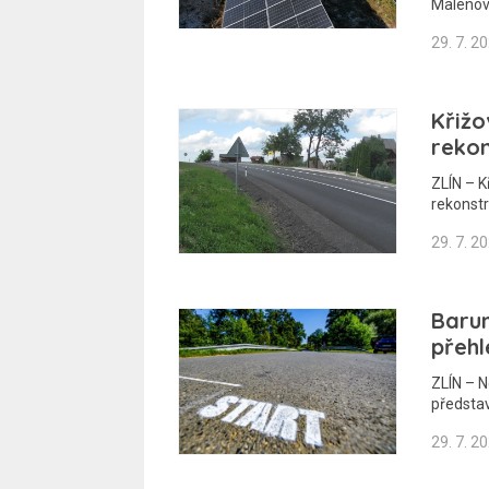
Malenov
29. 7. 2
Křižo
rekon
ZLÍN – K
rekonstr
29. 7. 2
Baru
přehl
ZLÍN – N
představ
29. 7. 2