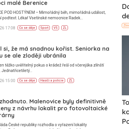
ci malé Berenice
E POD HOSTÝNEM – Mimořádný běh, mimořádná událost,
ní podtext. Lékař Vsetínské nemocnice Radek…
026 17:08
Co se děje
Sport
VS
ZL
l si, že má snadnou kořist. Seniorka na
u se ale zloději ubránila
en těžko uvěřitelný pokus o krádež řeší od včerejška zlínští
é. Jednatřicetiletý…
026 15:00
Co se děje
Hasiči a policie
ZL
zhodnuto. Malenovice byly definitivně
eny z návrhu lokalit pro fotovoltaické
rárny
láda České republiky rozhodla o vyřazení lokality