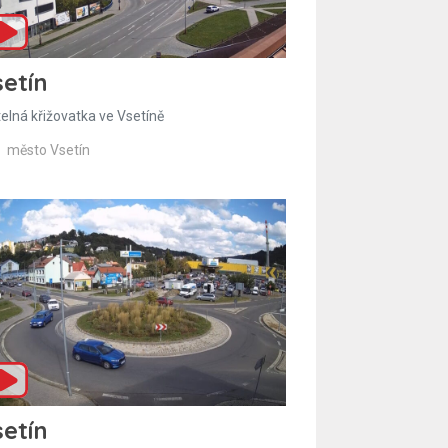
etín
telná křižovatka ve Vsetíně
město Vsetín
etín