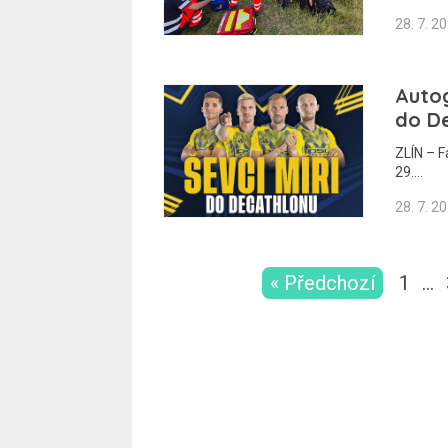
28. 7. 2
Autog
do D
ZLÍN – F
29.…
28. 7. 2
« Předchozí
1
…