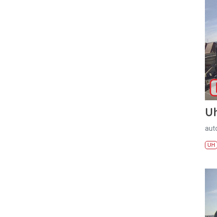
U
aut
UH