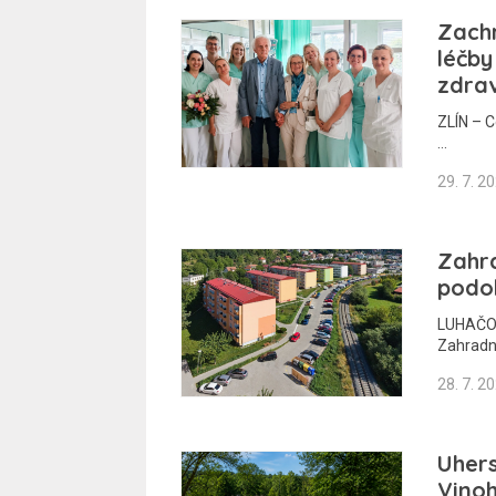
Zachr
léčby
zdra
ZLÍN – C
…
29. 7. 2
Zahra
podob
LUHAČOV
Zahradní
28. 7. 2
Uher
Vinoh