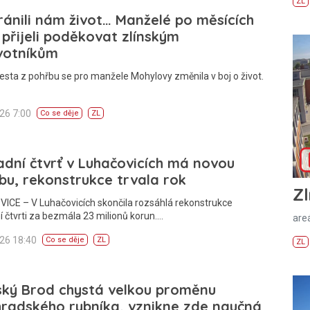
ZL
ánili nám život… Manželé po měsících
 přijeli poděkovat zlínským
votníkům
esta z pohřbu se pro manžele Mohylovy změnila v boj o život.
026 7:00
Co se děje
ZL
dní čtvrť v Luhačovicích má novou
u, rekonstrukce trvala rok
Zl
ICE – V Luhačovicích skončila rozsáhlá rekonstrukce
 čtvrti za bezmála 23 milionů korun.…
areá
026 18:40
Co se děje
ZL
ZL
ský Brod chystá velkou proměnu
radského rybníka, vznikne zde naučná