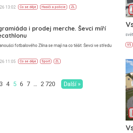
026 13:02
Co se děje
Hasiči a policie
ZL
Vs
ramiáda i prodej merche. Ševci míří
ecathlonu
svě
VS
anoušci fotbalového Zlína se mají na co těšit. Ševci ve středu
026 11:05
Co se děje
Sport
ZL
3
4
5
6
7
…
2 720
Další »
Vs