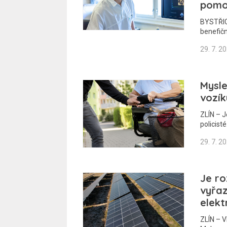
pomo
BYSTŘIC
benefič
29. 7. 2
Mysle
vozík
ZLÍN – J
policist
29. 7. 2
Je ro
vyřaz
elekt
ZLÍN – V