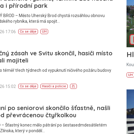
a i přírodní park
 BROD – Město Uherský Brod chystá rozsáhlou obnovu
ského rybníka, která má spojit…
026 17:06
Co se děje
UH
ný zásah ve Svitu skončil, hasiči místo
H
li majiteli
Kou
o téměř třech týdnech od vypuknutí ničivého požáru budovy
UH
026 15:02
Co se děje
Hasiči a policie
ZL
ní po seniorovi skončilo šťastně, našli
od převrácenou čtyřkolkou
 – Šťastný konec mělo pátrání po šestasedmdesátiletém
Zlínska, který v pondělí…