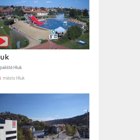
luk
paliště Hluk
město Hluk