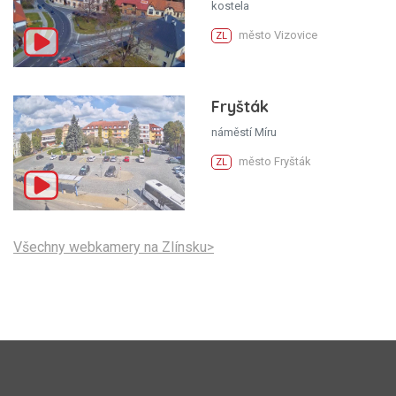
kostela
město Vizovice
ZL
Fryšták
náměstí Míru
město Fryšták
ZL
Všechny webkamery na Zlínsku>