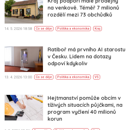
Kraj podpoří malé prodejny
na venkově. Téměř 7 milionů
rozdělí mezi 73 obchůdků
14. 5. 2026 18:58
Co se děje
Politika a ekonomika
Kraj
Ratiboř má prvního AI starostu
v Česku. Lidem na dotazy
odpoví kdykoliv
13. 4. 2026 13:00
Co se děje
Politika a ekonomika
VS
Hejtmanství pomůže obcím v
tíživých situacích půjčkami, na
program vyčlení 40 milionů
korun