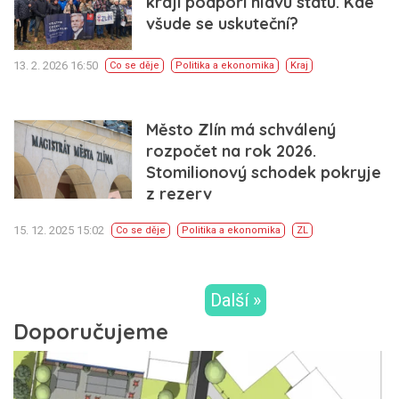
kraji podpoří hlavu státu. Kde
všude se uskuteční?
13. 2. 2026 16:50
Co se děje
Politika a ekonomika
Kraj
Město Zlín má schválený
rozpočet na rok 2026.
Stomilionový schodek pokryje
z rezerv
15. 12. 2025 15:02
Co se děje
Politika a ekonomika
ZL
Další »