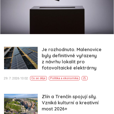
Je rozhodnuto. Malenovice
byly definitivně vyřazeny
z návrhu lokalit pro
fotovoltaické elektrárny
29. 7. 2026 13:02
Co se děje
Politika a ekonomika
ZL
Zlín a Trenčín spojují síly.
Vzniká kulturní a kreativní
most 2026+