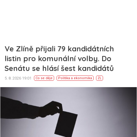
Ve Zlíně přijali 79 kandidátních
listin pro komunální volby. Do
Senátu se hlásí šest kandidátů
5. 8. 2026 19:01
Co se děje
Politika a ekonomika
ZL