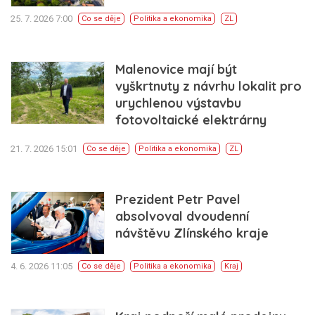
25. 7. 2026 7:00
Co se děje
Politika a ekonomika
ZL
Malenovice mají být
vyškrtnuty z návrhu lokalit pro
urychlenou výstavbu
fotovoltaické elektrárny
21. 7. 2026 15:01
Co se děje
Politika a ekonomika
ZL
Prezident Petr Pavel
absolvoval dvoudenní
návštěvu Zlínského kraje
4. 6. 2026 11:05
Co se děje
Politika a ekonomika
Kraj