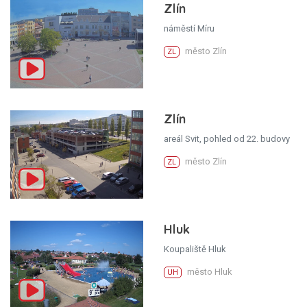
Zlín
náměstí Míru
město Zlín
ZL
Zlín
areál Svit, pohled od 22. budovy
město Zlín
ZL
Hluk
Koupaliště Hluk
město Hluk
UH