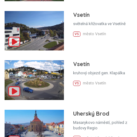
Vsetín
světelná křižovatka ve Vsetíně
město Vsetín
VS
Vsetín
kruhový objezd gen. Klapálka
město Vsetín
VS
Uherský Brod
Masarykovo náměstí, pohled z
budovy Regio