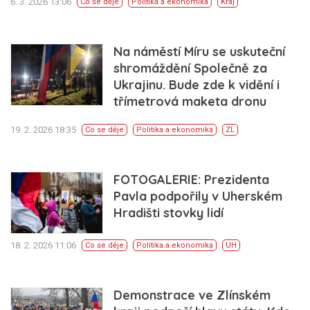
6. 3. 2026 13:06
Co se děje
Politika a ekonomika
Kraj
Na náměstí Míru se uskuteční
shromáždění Společně za
Ukrajinu. Bude zde k vidění i
třímetrová maketa dronu
19. 2. 2026 18:35
Co se děje
Politika a ekonomika
ZL
FOTOGALERIE: Prezidenta
Pavla podpořily v Uherském
Hradišti stovky lidí
18. 2. 2026 11:06
Co se děje
Politika a ekonomika
UH
Demonstrace ve Zlínském