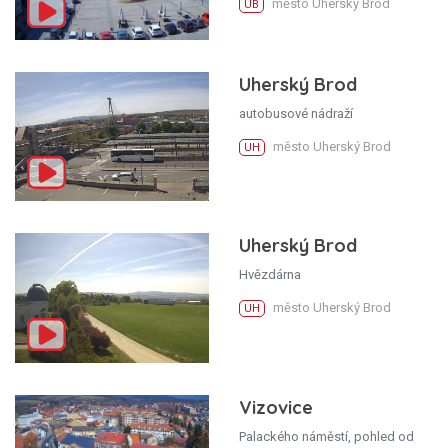
město Uherský Brod
UB
Uherský Brod
autobusové nádraží
město Uherský Brod
UH
Uherský Brod
Hvězdárna
město Uherský Brod
UH
Vizovice
Palackého náměstí, pohled od