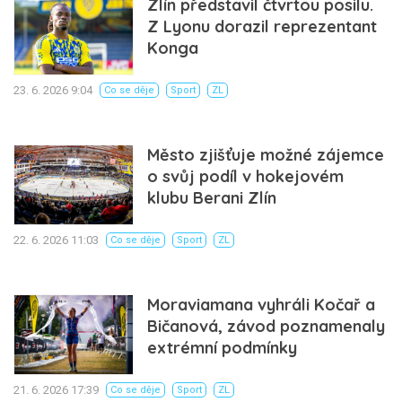
Zlín představil čtvrtou posilu.
Z Lyonu dorazil reprezentant
Konga
23. 6. 2026 9:04
Co se děje
Sport
ZL
Město zjišťuje možné zájemce
o svůj podíl v hokejovém
klubu Berani Zlín
22. 6. 2026 11:03
Co se děje
Sport
ZL
Moraviamana vyhráli Kočař a
Bičanová, závod poznamenaly
extrémní podmínky
21. 6. 2026 17:39
Co se děje
Sport
ZL