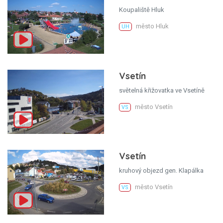
Koupaliště Hluk
město Hluk
UH
Vsetín
světelná křižovatka ve Vsetíně
město Vsetín
VS
Vsetín
kruhový objezd gen. Klapálka
město Vsetín
VS