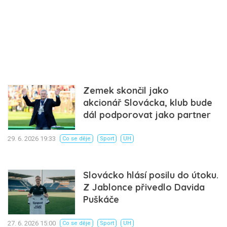
Zemek skončil jako
akcionář Slovácka, klub bude
dál podporovat jako partner
29. 6. 2026 19:33
Co se děje
Sport
UH
Slovácko hlásí posilu do útoku.
Z Jablonce přivedlo Davida
Puškáče
27. 6. 2026 15:00
Co se děje
Sport
UH