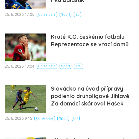
25. 6. 2026 17:05
Co se děje
Sport
ZL
Kruté K.O. českému fotbalu.
Reprezentace se vrací domů
25. 6. 2026 13:04
Co se děje
Sport
Kraj
Slovácko na úvod přípravy
podlehlo druholigové Jihlavě.
Za domácí skóroval Hašek
25. 6. 2026 9:15
Co se děje
Sport
UH