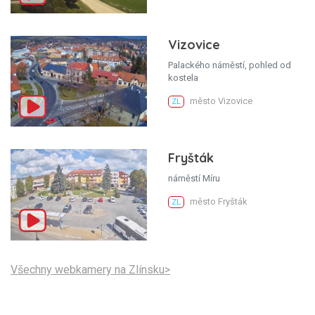
Vizovice
Palackého náměstí, pohled od
kostela
město Vizovice
ZL
Fryšták
náměstí Míru
město Fryšták
ZL
Všechny webkamery na Zlínsku>