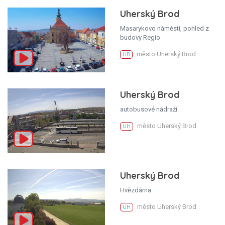
Uherský Brod
Masarykovo náměstí, pohled z
budovy Regio
město Uherský Brod
UB
Uherský Brod
autobusové nádraží
město Uherský Brod
UH
Uherský Brod
Hvězdárna
město Uherský Brod
UH