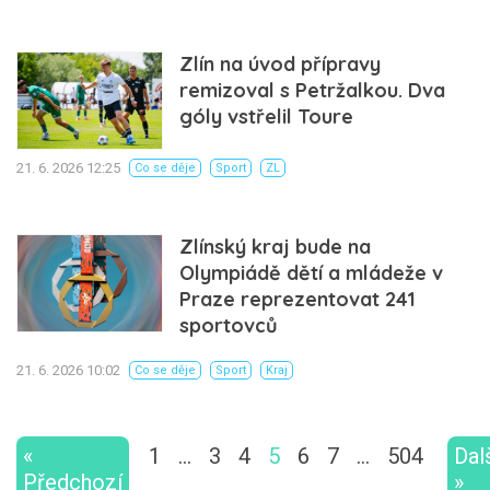
Zlín na úvod přípravy
remizoval s Petržalkou. Dva
góly vstřelil Toure
21. 6. 2026 12:25
Co se děje
Sport
ZL
Zlínský kraj bude na
Olympiádě dětí a mládeže v
Praze reprezentovat 241
sportovců
21. 6. 2026 10:02
Co se děje
Sport
Kraj
«
1
…
3
4
5
6
7
…
504
Dal
Předchozí
»