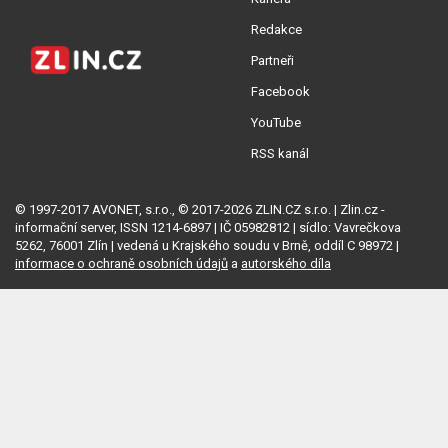
Redakce
Partneři
Facebook
YouTube
RSS kanál
© 1997-2017 AVONET, s.r.o., © 2017-2026 ZLIN.CZ s.r.o. | Zlin.cz -
informační server, ISSN 1214-6897 | IČ 05982812 | sídlo: Vavrečkova
5262, 76001 Zlín | vedená u Krajského soudu v Brně, oddíl C 98972 |
informace o ochraně osobních údajů
a
autorského díla