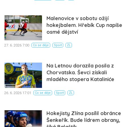
Malenovice v sobotu ožijí
hokejbalem. Hřebík Cup napíše
osmé dějství
27. 6. 2026 7:00
Co se děje
Sport
ZL
Na Letnou dorazila posila z
Chorvatska. Ševci získali
mladého stopera Kataliniće
26. 6. 2026 17:01
Co se děje
Sport
ZL
Hokejisty Zlína posílil obránce
Šenkeřík. Bude lídrem obrany,
říká Balaštík