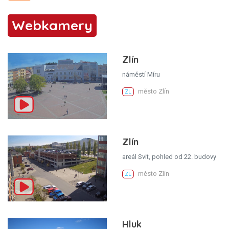
Webkamery
Zlín
náměstí Míru
město Zlín
ZL
Zlín
areál Svit, pohled od 22. budovy
město Zlín
ZL
Hluk