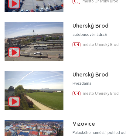
město Uherský Brod
UB
Uherský Brod
autobusové nádraží
město Uherský Brod
UH
Uherský Brod
Hvězdárna
město Uherský Brod
UH
Vizovice
Palackého náměstí, pohled od