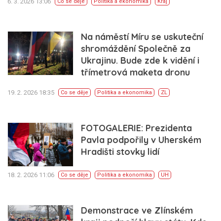
6. 3. 2026 13:06
Co se děje
Politika a ekonomika
Kraj
Na náměstí Míru se uskuteční
shromáždění Společně za
Ukrajinu. Bude zde k vidění i
třímetrová maketa dronu
19. 2. 2026 18:35
Co se děje
Politika a ekonomika
ZL
FOTOGALERIE: Prezidenta
Pavla podpořily v Uherském
Hradišti stovky lidí
18. 2. 2026 11:06
Co se děje
Politika a ekonomika
UH
Demonstrace ve Zlínském