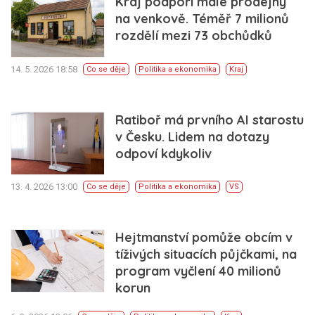
Kraj podpoří malé prodejny
na venkově. Téměř 7 milionů
rozdělí mezi 73 obchůdků
14. 5. 2026 18:58
Co se děje
Politika a ekonomika
Kraj
Ratiboř má prvního AI starostu
v Česku. Lidem na dotazy
odpoví kdykoliv
13. 4. 2026 13:00
Co se děje
Politika a ekonomika
VS
Hejtmanství pomůže obcím v
tíživých situacích půjčkami, na
program vyčlení 40 milionů
korun