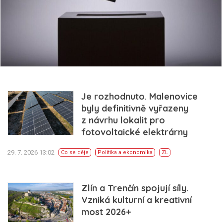
Je rozhodnuto. Malenovice
byly definitivně vyřazeny
z návrhu lokalit pro
fotovoltaické elektrárny
29. 7. 2026 13:02
Co se děje
Politika a ekonomika
ZL
Zlín a Trenčín spojují síly.
Vzniká kulturní a kreativní
most 2026+