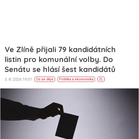
Ve Zlíně přijali 79 kandidátních
listin pro komunální volby. Do
Senátu se hlásí šest kandidátů
5. 8. 2026 19:01
Co se děje
Politika a ekonomika
ZL