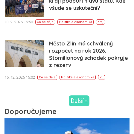
kraji podpoří hlavu státu. Kde
všude se uskuteční?
13. 2. 2026 16:50
Co se děje
Politika a ekonomika
Kraj
Město Zlín má schválený
rozpočet na rok 2026.
Stomilionový schodek pokryje
z rezerv
15. 12. 2025 15:02
Co se děje
Politika a ekonomika
ZL
Další »