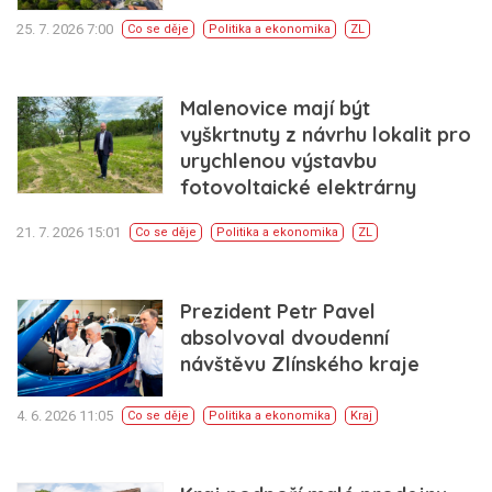
25. 7. 2026 7:00
Co se děje
Politika a ekonomika
ZL
Malenovice mají být
vyškrtnuty z návrhu lokalit pro
urychlenou výstavbu
fotovoltaické elektrárny
21. 7. 2026 15:01
Co se děje
Politika a ekonomika
ZL
Prezident Petr Pavel
absolvoval dvoudenní
návštěvu Zlínského kraje
4. 6. 2026 11:05
Co se děje
Politika a ekonomika
Kraj