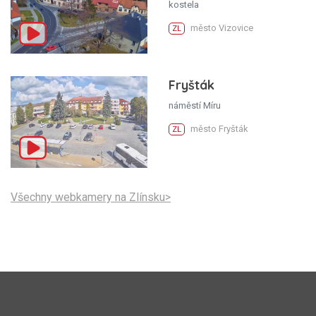
kostela
město Vizovice
ZL
Fryšták
náměstí Míru
město Fryšták
ZL
Všechny webkamery na Zlínsku>