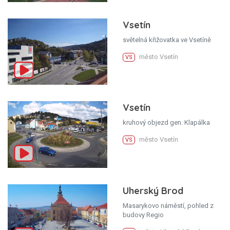
Vsetín
světelná křižovatka ve Vsetíně
město Vsetín
VS
Vsetín
kruhový objezd gen. Klapálka
město Vsetín
VS
Uherský Brod
Masarykovo náměstí, pohled z
budovy Regio