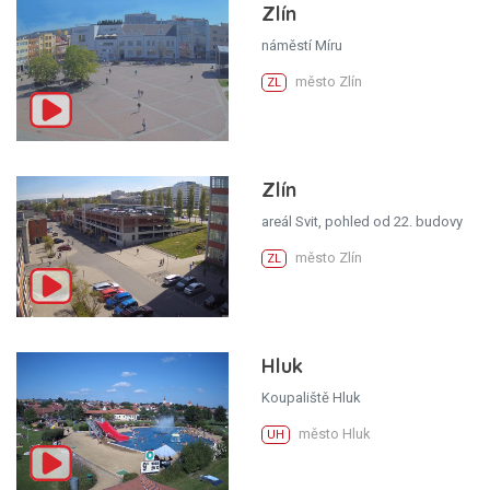
Zlín
náměstí Míru
město Zlín
ZL
Zlín
areál Svit, pohled od 22. budovy
město Zlín
ZL
Hluk
Koupaliště Hluk
město Hluk
UH