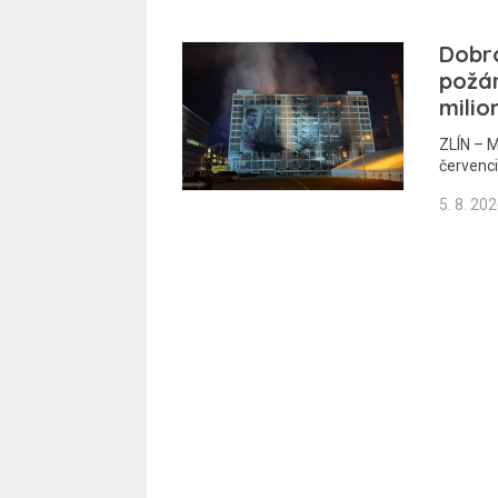
Dobro
požár
milio
ZLÍN – M
červenci
5. 8. 20