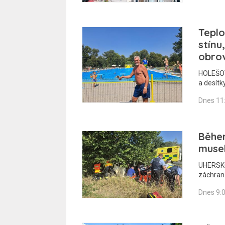
Teplo
stínu
obro
HOLEŠOV
a desítk
Dnes 11
Běhe
musel
UHERSKO
záchraná
Dnes 9: