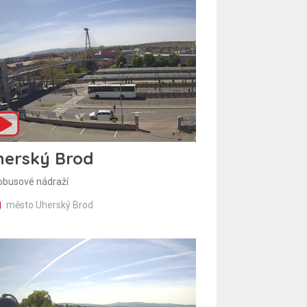
herský Brod
obusové nádraží
město Uherský Brod