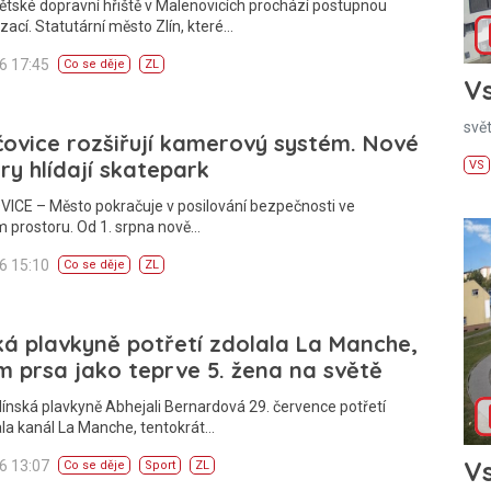
ětské dopravní hřiště v Malenovicích prochází postupnou
ací. Statutární město Zlín, které…
26 17:45
Co se děje
ZL
Vs
svě
ovice rozšiřují kamerový systém. Nové
y hlídají skatepark
VS
ICE – Město pokračuje v posilování bezpečnosti ve
 prostoru. Od 1. srpna nově…
26 15:10
Co se děje
ZL
ká plavkyně potřetí zdolala La Manche,
m prsa jako teprve 5. žena na světě
línská plavkyně Abhejali Bernardová 29. července potřetí
la kanál La Manche, tentokrát…
Vs
26 13:07
Co se děje
Sport
ZL