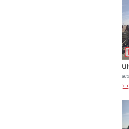
U
aut
UH