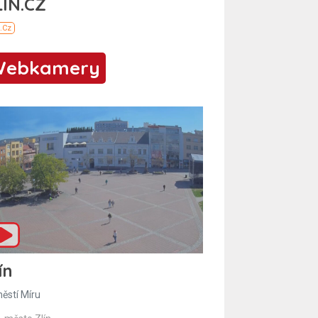
Webkamery
ín
ěstí Míru