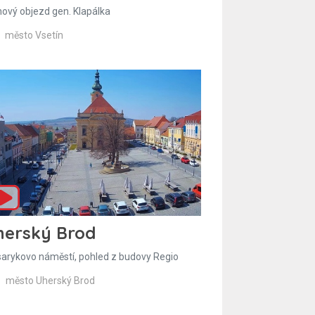
hový objezd gen. Klapálka
město Vsetín
herský Brod
arykovo náměstí, pohled z budovy Regio
město Uherský Brod