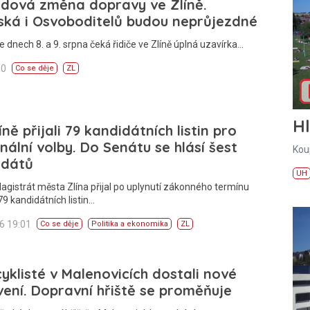
ndová změna dopravy ve Zlíně.
ská i Osvoboditelů budou neprůjezdné
e dnech 8. a 9. srpna čeká řidiče ve Zlíně úplná uzavírka…
00
Co se děje
ZL
H
íně přijali 79 kandidátních listin pro
ální volby. Do Senátu se hlásí šest
Kou
idátů
UH
agistrát města Zlína přijal po uplynutí zákonného termínu
9 kandidátních listin…
26 19:01
Co se děje
Politika a ekonomika
ZL
cyklisté v Malenovicích dostali nové
ení. Dopravní hřiště se proměňuje