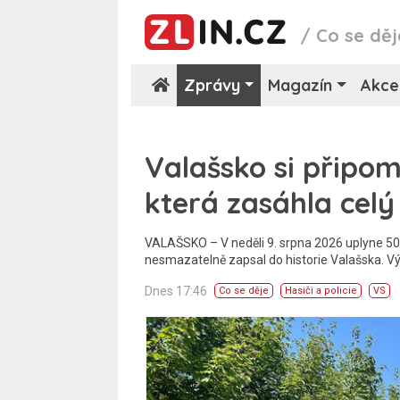
/
Co se děj
Zprávy
Magazín
Akce
Valašsko si připom
která zasáhla celý
VALAŠSKO – V neděli 9. srpna 2026 uplyne 50 l
nesmazatelně zapsal do historie Valašska. Vý
Dnes 17:46
Co se děje
Hasiči a policie
VS