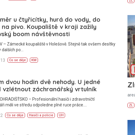
ZL
měr u čtyřicítky, hurá do vody, do
, na pivo. Koupaliště v kraji zažily
vský boom návštěvnosti
 – Zámecké koupaliště v Holešově. Stejně tak ovšem desítky
y dalších po…
:13
Co se děje
KM
m dvou hodin dvě nehody. U jedné
Zl
 vzlétnout záchranářský vrtulník
areá
HRADIŠŤSKO – Profesionální hasiči i zdravotničtí
ři měli ve středu odpoledne plné ruce práce.…
ZL
02
Co se děje
Hasiči a policie
UH