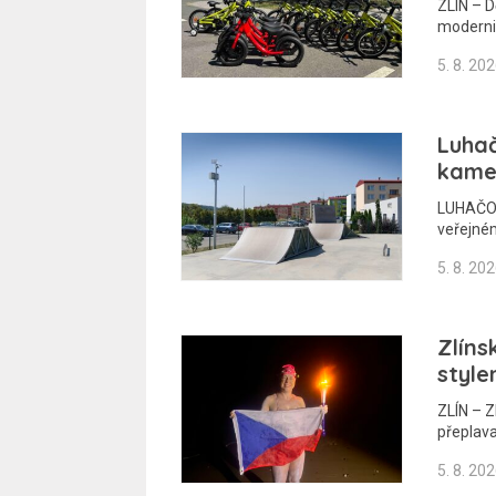
ZLÍN – D
moderniz
5. 8. 20
Luhač
kamer
LUHAČOV
veřejném
5. 8. 20
Zlíns
style
ZLÍN – Z
přeplava
5. 8. 20