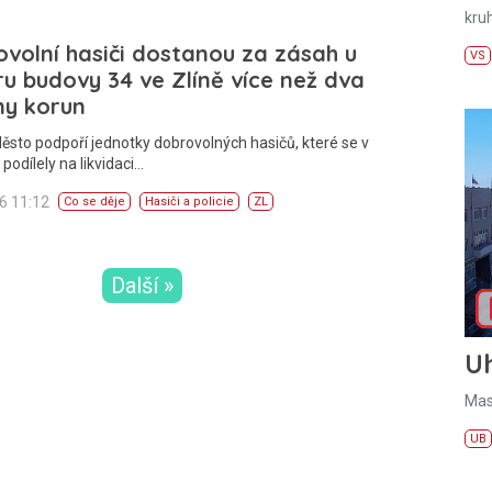
kru
volní hasiči dostanou za zásah u
VS
u budovy 34 ve Zlíně více než dva
ny korun
ěsto podpoří jednotky dobrovolných hasičů, které se v
 podílely na likvidaci…
26 11:12
Co se děje
Hasiči a policie
ZL
Další »
U
Mas
UB