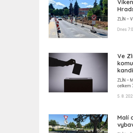
Víke
Hrad
ZLÍN – V
Dnes 7:
Ve Zl
komun
kand
ZLÍN – M
celkem 7
5. 8. 20
Malí 
vybav