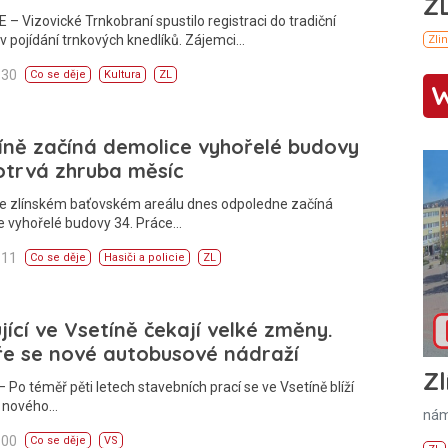
 – Vizovické Trnkobraní spustilo registraci do tradiční
v pojídání trnkových knedlíků. Zájemci…
:30
Co se děje
Kultura
ZL
íně začíná demolice vyhořelé budovy
otrvá zhruba měsíc
Ve zlínském baťovském areálu dnes odpoledne začíná
e vyhořelé budovy 34. Práce…
:11
Co se děje
Hasiči a policie
ZL
jící ve Vsetíně čekají velké změny.
ře se nové autobusové nádraží
Zl
 Po téměř pěti letech stavebních prací se ve Vsetíně blíží
í nového…
nám
:00
Co se děje
VS