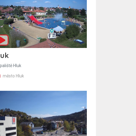
luk
paliště Hluk
město Hluk