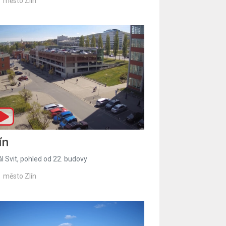
město Zlín
ín
l Svit, pohled od 22. budovy
město Zlín