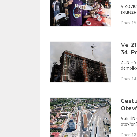
VIZOVICE
soutěže 
Dnes 15
Ve Zl
34. P
ZLÍN – 
demolic
Dnes 14
Cestu
Otev
VSETÍN –
otevřen
Dnes 13