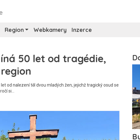
e
Region
Webkamery
Inzerce
íná 50 let od tragédie,
 region
et od nalezení těl dvou mladých žen, jejichž tragický osud se
ročí si…