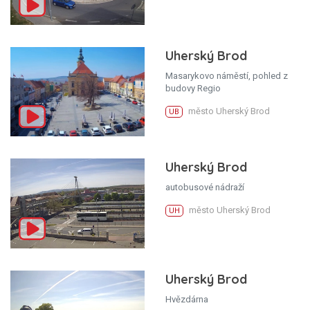
Uherský Brod
Masarykovo náměstí, pohled z
budovy Regio
město Uherský Brod
UB
Uherský Brod
autobusové nádraží
město Uherský Brod
UH
Uherský Brod
Hvězdárna