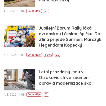
4. 8. 2026 15:04
Co se děje
ZL
Jubilejní Barum Rally láká
evropskou i českou špičku. Do
Zlína přijede Suninen, Marczyk
i legendární Kopecký
4. 8. 2026 13:02
Co se děje
Sport
ZL
Letní prázdniny jsou v
Otrokovicích ve znamení
oprav a modernizace škol
4. 8. 2026 11:03
Co se děje
ZL