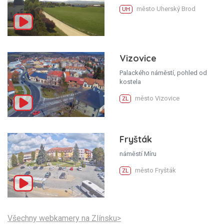
město Uherský Brod
UH
Vizovice
Palackého náměstí, pohled od
kostela
město Vizovice
ZL
Fryšták
náměstí Míru
město Fryšták
ZL
Všechny webkamery na Zlínsku>