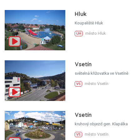
Hluk
Koupaliště Hluk
město Hluk
UH
Vsetín
světelná křižovatka ve Vsetíně
město Vsetín
VS
Vsetín
kruhový objezd gen. Klapálka
město Vsetín
VS