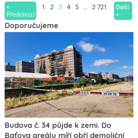
«
1
2
3
4
5
…
2 721
Další
Předchozí
»