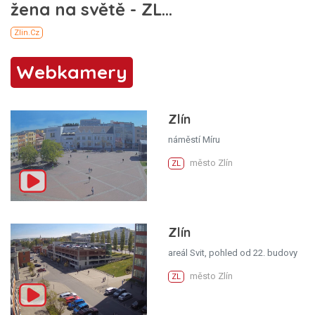
Webkamery
Zlín
náměstí Míru
město Zlín
ZL
Zlín
areál Svit, pohled od 22. budovy
město Zlín
ZL