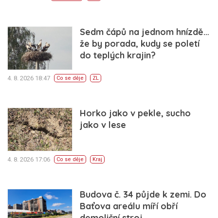
Sedm čápů na jednom hnízdě…
že by porada, kudy se poletí
do teplých krajin?
4. 8. 2026 18:47
Co se děje
ZL
Horko jako v pekle, sucho
jako v lese
4. 8. 2026 17:06
Co se děje
Kraj
Budova č. 34 půjde k zemi. Do
Baťova areálu míří obří
demoliční stroj