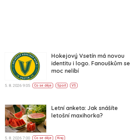
Hokejový Vsetín má novou
identitu i logo. Fanouškům se
moc nelíbí
5. 8. 2026 9:05
Co se děje
Sport
VS
Letní anketa: Jak snášíte
letošní maxihorka?
5. 8. 2026 7:00
Co se děje
Kraj