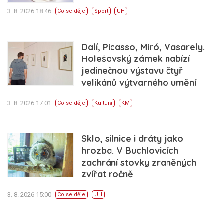
3. 8. 2026 18:46
Co se děje
Sport
UH
Dalí, Picasso, Miró, Vasarely.
Holešovský zámek nabízí
jedinečnou výstavu čtyř
velikánů výtvarného umění
3. 8. 2026 17:01
Co se děje
Kultura
KM
Sklo, silnice i dráty jako
hrozba. V Buchlovicích
zachrání stovky zraněných
zvířat ročně
3. 8. 2026 15:00
Co se děje
UH