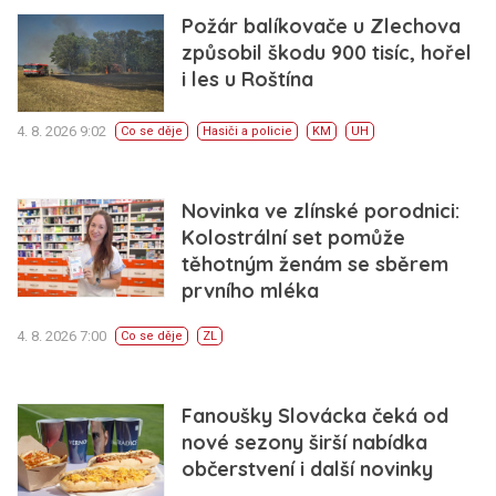
Požár balíkovače u Zlechova
způsobil škodu 900 tisíc, hořel
i les u Roštína
4. 8. 2026 9:02
Co se děje
Hasiči a policie
KM
UH
Novinka ve zlínské porodnici:
Kolostrální set pomůže
těhotným ženám se sběrem
prvního mléka
4. 8. 2026 7:00
Co se děje
ZL
Fanoušky Slovácka čeká od
nové sezony širší nabídka
občerstvení i další novinky