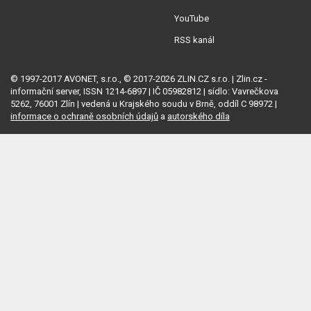
YouTube
RSS kanál
© 1997-2017 AVONET, s.r.o., © 2017-2026 ZLIN.CZ s.r.o. | Zlin.cz -
informační server, ISSN 1214-6897 | IČ 05982812 | sídlo: Vavrečkova
5262, 76001 Zlín | vedená u Krajského soudu v Brně, oddíl C 98972 |
informace o ochraně osobních údajů
a
autorského díla