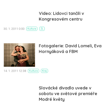
Video: Lidovci tančili v
Kongresovém centru
30. 1. 2011 0:00
Kultura
ZL
Fotogalerie: David Lomeli, Eva
Hornyáková a FBM
14. 1. 2011 12:38
Kultura
Kraj
Slovácké divadlo uvede v
sobotu ve světové premiéře
Modré květy