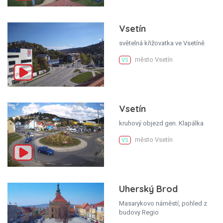
Vsetín
světelná křižovatka ve Vsetíně
město Vsetín
VS
Vsetín
kruhový objezd gen. Klapálka
město Vsetín
VS
Uherský Brod
Masarykovo náměstí, pohled z
budovy Regio