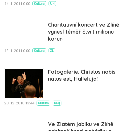
14. 1. 2011 0:00
Kultura
UH
Charitativní koncert ve Zlíně
vynesl téměř čtvrt milionu
korun
12. 1. 2011 0:00
Kultura
ZL
Fotogalerie: Christus nobis
natus est, Halleluja!
20. 12. 2010 13:44
Kultura
Kraj
Ve Zlatém jablku ve Zlíně