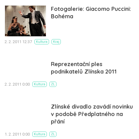
Fotogalerie: Giacomo Puccini:
Bohéma
2. 2. 2011 12:37
Kultura
Kraj
Reprezentační ples
podnikatelů Zlínska 2011
2. 2. 2011 0:00
Kultura
ZL
Zlínské divadlo zavádí novinku
v podobě Předplatného na
přání
1. 2. 2011 0:00
Kultura
ZL