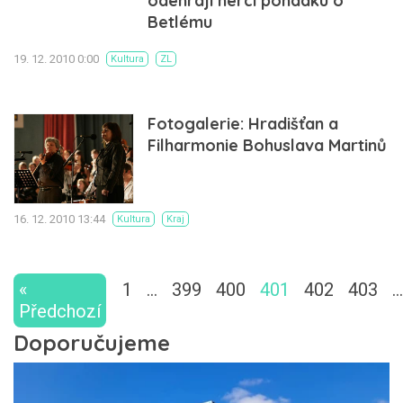
odehrají herci pohádku o
Betlému
19. 12. 2010 0:00
Kultura
ZL
Fotogalerie: Hradišťan a
Filharmonie Bohuslava Martinů
16. 12. 2010 13:44
Kultura
Kraj
«
1
…
399
400
401
402
403
…
Předchozí