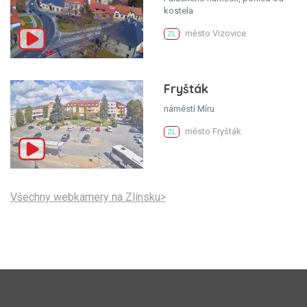
kostela
město Vizovice
ZL
Fryšták
náměstí Míru
město Fryšták
ZL
Všechny webkamery na Zlínsku>