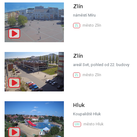
Zlín
náměstí Míru
město Zlín
ZL
Zlín
areál Svit, pohled od 22. budovy
město Zlín
ZL
Hluk
Koupaliště Hluk
město Hluk
UH