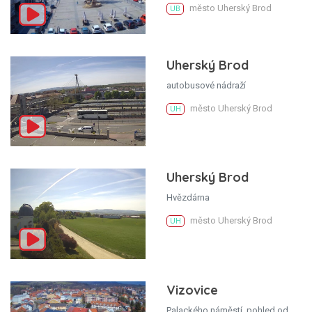
město Uherský Brod
UB
Uherský Brod
autobusové nádraží
město Uherský Brod
UH
Uherský Brod
Hvězdárna
město Uherský Brod
UH
Vizovice
Palackého náměstí, pohled od