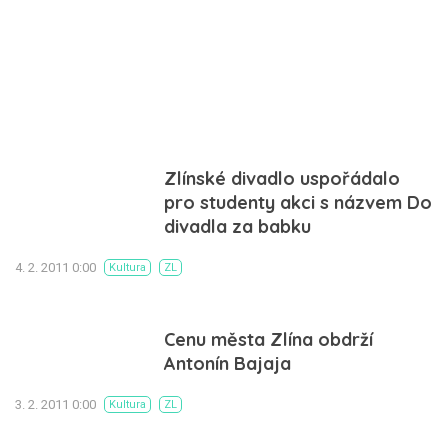
Zlínské divadlo uspořádalo
pro studenty akci s názvem Do
divadla za babku
4. 2. 2011 0:00
Kultura
ZL
Cenu města Zlína obdrží
Antonín Bajaja
3. 2. 2011 0:00
Kultura
ZL