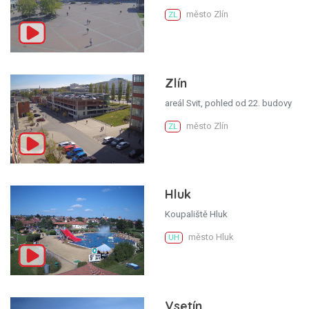
město Zlín
ZL
Zlín
areál Svit, pohled od 22. budovy
město Zlín
ZL
Hluk
Koupaliště Hluk
město Hluk
UH
Vsetín