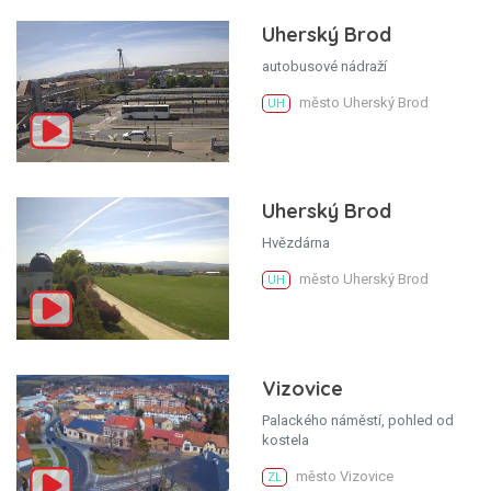
Uherský Brod
autobusové nádraží
město Uherský Brod
UH
Uherský Brod
Hvězdárna
město Uherský Brod
UH
Vizovice
Palackého náměstí, pohled od
kostela
město Vizovice
ZL