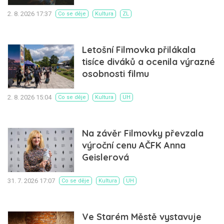
2. 8. 2026 17:37
Co se děje
Kultura
ZL
Letošní Filmovka přilákala
tisíce diváků a ocenila výrazné
osobnosti filmu
2. 8. 2026 15:04
Co se děje
Kultura
UH
Na závěr Filmovky převzala
výroční cenu AČFK Anna
Geislerová
31. 7. 2026 17:07
Co se děje
Kultura
UH
Ve Starém Městě vystavuje