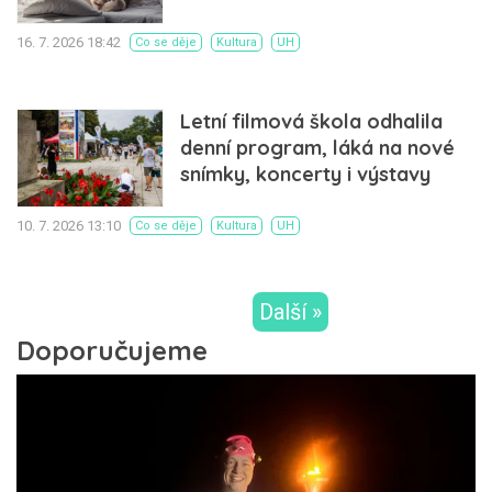
16. 7. 2026 18:42
Co se děje
Kultura
UH
Letní filmová škola odhalila
denní program, láká na nové
snímky, koncerty i výstavy
10. 7. 2026 13:10
Co se děje
Kultura
UH
Další »