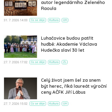
autor legendárního Zeleného
Raoula
31. 7. 2026 14:03
Co se děje
Kultura
UH
Luhačovice budou patřit
hudbě: Akademie Václava
Hudečka slaví 30 let
27. 7. 2026 17:02
Co se děje
Kultura
ZL
Celý život jsem šel za snem
být herec, říká laureát výroční
ceny AČFK Jiří Lábus
27. 7. 2026 15:02
Co se děje
Kultura
UH