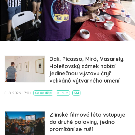
Dalí, Picasso, Miró, Vasarely.
Holešovský zámek nabízí
jedinečnou výstavu čtyř
velikánů výtvarného umění
3. 8. 2026 17:01
Co se děje
Kultura
KM
Zlínské filmové léto vstupuje
do druhé poloviny, jedno
promítání se ruší