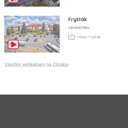
Fryšták
náměstí Míru
město Fryšták
ZL
Všechny webkamery na Zlínsku>