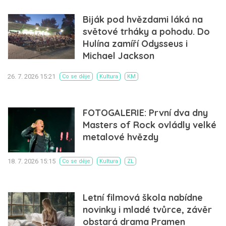
Biják pod hvězdami láká na
světové trháky a pohodu. Do
Hulína zamíří Odysseus i
Michael Jackson
26. 7. 2026 15:21
Co se děje
Kultura
KM
FOTOGALERIE: První dva dny
Masters of Rock ovládly velké
metalové hvězdy
18. 7. 2026 15:15
Co se děje
Kultura
ZL
Letní filmová škola nabídne
novinky i mladé tvůrce, závěr
obstará drama Pramen