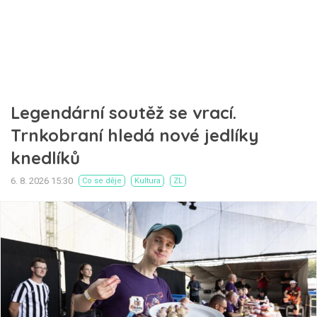
Legendární soutěž se vrací.
Trnkobraní hledá nové jedlíky
knedlíků
6. 8. 2026 15:30
Co se děje
Kultura
ZL