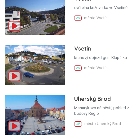
světelná křižovatka ve Vsetíně
město Vsetín
VS
Vsetín
kruhový objezd gen. Klapálka
město Vsetín
VS
Uherský Brod
Masarykovo náměstí, pohled z
budovy Regio
město Uherský Brod
UB