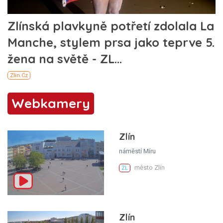
Webkamery
Zlín
náměstí Míru
město Zlín
ZL
Zlín