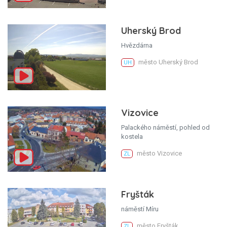
Uherský Brod
Hvězdárna
město Uherský Brod
UH
Vizovice
Palackého náměstí, pohled od
kostela
město Vizovice
ZL
Fryšták
náměstí Míru
město Fryšták
ZL