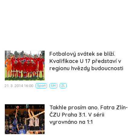
Fotbalový svátek se blíží.
Kvalifikace U 17 představí v
regionu hvězdy budoucnosti
21. 3. 2014 16:00
Sport
UH
ZL
Takhle prosím ano. Fatra Zlín-
ČZU Praha 3:1. V sérii
vyrovnáno na 1:1