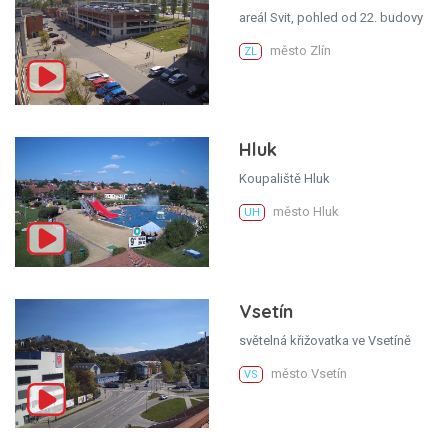
areál Svit, pohled od 22. budovy
město Zlín
ZL
Hluk
Koupaliště Hluk
město Hluk
UH
Vsetín
světelná křižovatka ve Vsetíně
město Vsetín
VS