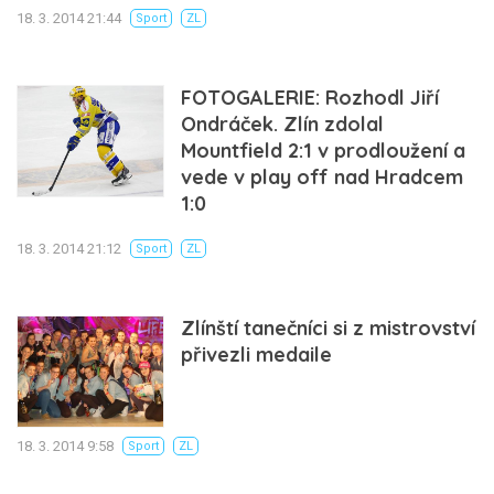
18. 3. 2014 21:44
Sport
ZL
FOTOGALERIE: Rozhodl Jiří
Ondráček. Zlín zdolal
Mountfield 2:1 v prodloužení a
vede v play off nad Hradcem
1:0
18. 3. 2014 21:12
Sport
ZL
Zlínští tanečníci si z mistrovství
přivezli medaile
18. 3. 2014 9:58
Sport
ZL