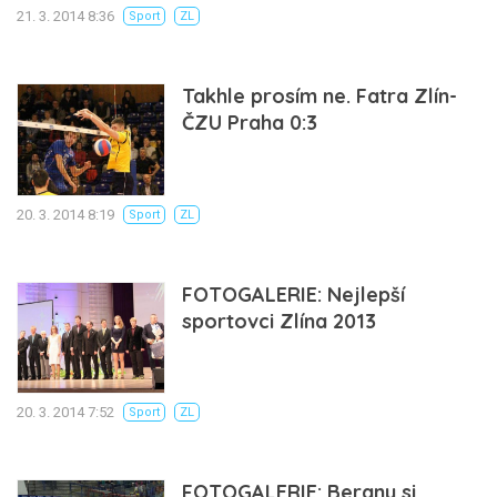
21. 3. 2014 8:36
Sport
ZL
Takhle prosím ne. Fatra Zlín-
ČZU Praha 0:3
20. 3. 2014 8:19
Sport
ZL
FOTOGALERIE: Nejlepší
sportovci Zlína 2013
20. 3. 2014 7:52
Sport
ZL
FOTOGALERIE: Berany si