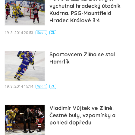
vychutnal hradecký útočník
Kudrna. PSG-Mountfield
Hradec Králové 3:4
19. 3. 2014 20:53
Sport
ZL
Sportovcem Zlína se stal
Hamrlík
19. 3. 2014 15:14
Sport
ZL
Vladimír Vůjtek ve Zlíně.
Čestné buly, vzpomínky a
pohled dopředu