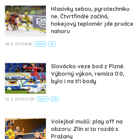
Hlasivky sebou, pyrotechniku
ne. Čtvrtfinále začíná,
hokejový teploměr jde prudce
nahoru
18. 3. 2014 8:00
Sport
ZL
Slovácko veze bod z Plzně.
Výborný výkon, remíza 0:0,
bylo i na tři body
16. 3. 2014 21:09
Sport
UH
Volejbal mužů: play off na
obzoru: Zlín si to rozdá s
Pražany