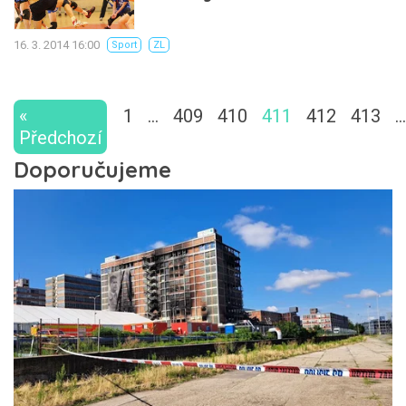
16. 3. 2014 16:00
Sport
ZL
«
1
…
409
410
411
412
413
…
Předchozí