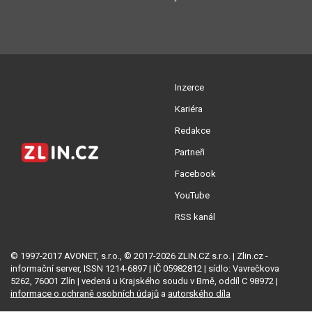
Inzerce
Kariéra
Redakce
Partneři
Facebook
YouTube
RSS kanál
© 1997-2017 AVONET, s.r.o., © 2017-2026 ZLIN.CZ s.r.o. | Zlin.cz -
informační server, ISSN 1214-6897 | IČ 05982812 | sídlo: Vavrečkova
5262, 76001 Zlín | vedená u Krajského soudu v Brně, oddíl C 98972 |
informace o ochraně osobních údajů
a
autorského díla