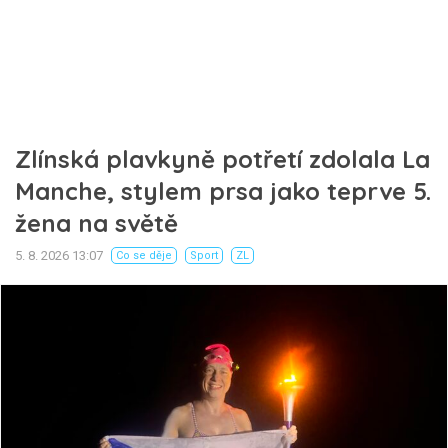
Zlínská plavkyně potřetí zdolala La
Manche, stylem prsa jako teprve 5.
žena na světě
5. 8. 2026 13:07
Co se děje
Sport
ZL