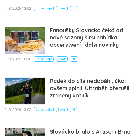
4. 8. 2026 13:02
Co se děje
Sport
ZL
Fanoušky Slovácka čeká od
nové sezony širší nabídka
občerstvení i další novinky
3. 8. 2026 18:46
Co se děje
Sport
UH
Radek do cíle nedoběhl, úkol
ovšem splnil. Ultraběh přerušil
zraněný kotník
3. 8. 2026 13:02
Co se děje
Sport
VS
Slovácko bralo s Artisem Brno