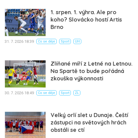
1. srpen. 1. výhra. Ale pro
koho? Slovácko hostí Artis
Brno
31. 7. 2026 18:39
Co se děje
Sport
UH
Zlíňané míří z Letné na Letnou.
Na Spartě to bude pořádná
zkouška výkonnosti
30. 7. 2026 18:49
Co se děje
Sport
ZL
Velký orlí slet u Dunaje. Čeští
zástupci na světových hrách
obstáli se ctí