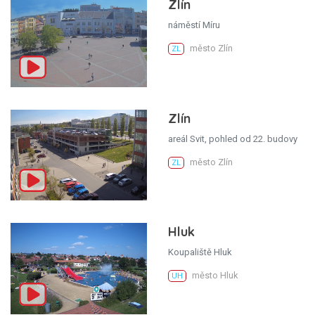
Zlín
náměstí Míru
město Zlín
ZL
Zlín
areál Svit, pohled od 22. budovy
město Zlín
ZL
Hluk
Koupaliště Hluk
město Hluk
UH