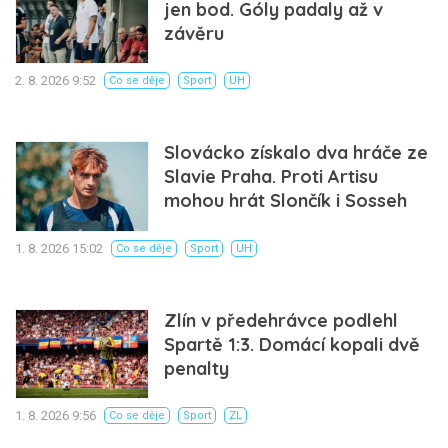
jen bod. Góly padaly až v
závěru
2. 8. 2026 9:52
Co se děje
Sport
UH
Slovácko získalo dva hráče ze
Slavie Praha. Proti Artisu
mohou hrát Slončík i Sosseh
1. 8. 2026 15:02
Co se děje
Sport
UH
Zlín v předehrávce podlehl
Spartě 1:3. Domácí kopali dvě
penalty
1. 8. 2026 9:56
Co se děje
Sport
ZL