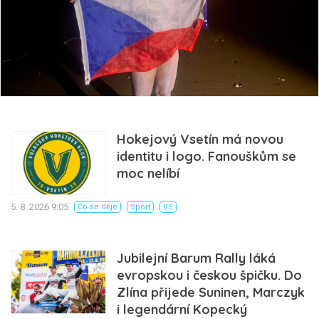
Hokejový Vsetín má novou
identitu i logo. Fanouškům se
moc nelíbí
5. 8. 2026 9:05
Co se děje
Sport
VS
Jubilejní Barum Rally láká
evropskou i českou špičku. Do
Zlína přijede Suninen, Marczyk
i legendární Kopecký