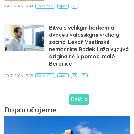
29. 7. 2026 18:44
Co se děje
Sport
ZL
Bitva s velikým horkem a
dvaceti valašskými vrcholy
začíná. Lékař Vsetínské
nemocnice Radek Laža vyzývá
originálně k pomoci malé
Berenice
29. 7. 2026 17:08
Co se děje
Sport
VS
ZL
Další »