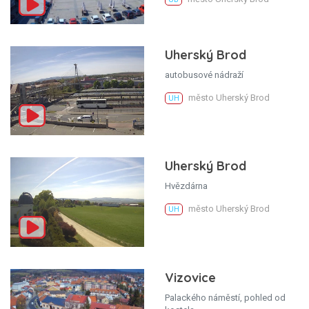
Uherský Brod
autobusové nádraží
město Uherský Brod
UH
Uherský Brod
Hvězdárna
město Uherský Brod
UH
Vizovice
Palackého náměstí, pohled od