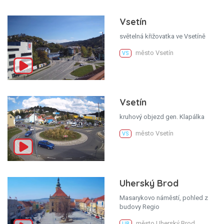
Vsetín
světelná křižovatka ve Vsetíně
město Vsetín
VS
Vsetín
kruhový objezd gen. Klapálka
město Vsetín
VS
Uherský Brod
Masarykovo náměstí, pohled z
budovy Regio
město Uherský Brod
UB