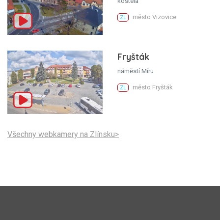
kostela
město Vizovice
ZL
Fryšták
náměstí Míru
město Fryšták
ZL
Všechny webkamery na Zlínsku>