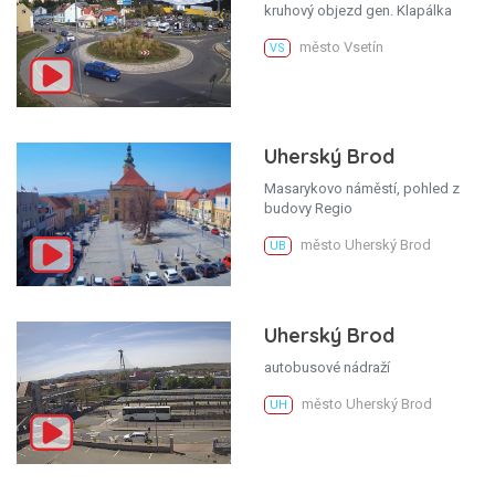
kruhový objezd gen. Klapálka
město Vsetín
VS
Uherský Brod
Masarykovo náměstí, pohled z
budovy Regio
město Uherský Brod
UB
Uherský Brod
autobusové nádraží
město Uherský Brod
UH