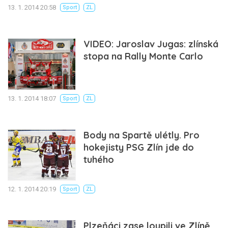
13. 1. 2014 20:58
Sport
ZL
VIDEO: Jaroslav Jugas: zlínská
stopa na Rally Monte Carlo
13. 1. 2014 18:07
Sport
ZL
Body na Spartě ulétly. Pro
hokejisty PSG Zlín jde do
tuhého
12. 1. 2014 20:19
Sport
ZL
Plzeňáci zase loupili ve Zlíně.