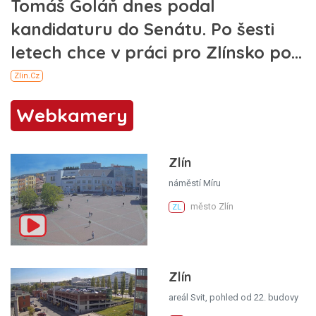
Webkamery
Zlín
náměstí Míru
město Zlín
ZL
Zlín
areál Svit, pohled od 22. budovy