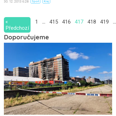
30. 12. 2013 6:28
Sport
Kraj
«
1
…
415
416
417
418
419
…
Předchozí