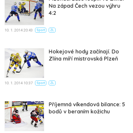
Na západ Čech vezou výhru
4:2
10. 1. 2014 20:43
Sport
ZL
Hokejové hody začínají. Do
Zlína míří mistrovská Plzeň
10. 1. 2014 10:37
Sport
ZL
Příjemná víkendová bilance: 5
bodů v beraním kožichu