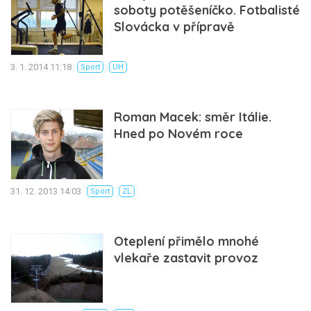
soboty potěšeníčko. Fotbalisté
Slovácka v přípravě
3. 1. 2014 11:18
Sport
UH
Roman Macek: směr Itálie.
Hned po Novém roce
31. 12. 2013 14:03
Sport
ZL
Oteplení přimělo mnohé
vlekaře zastavit provoz