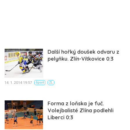
Další hořký doušek odvaru z
pelyňku. Zlín-Vítkovice 0:3
14. 1. 2014 19:57
Sport
ZL
Forma z loňska je fuč.
Volejbalisté Zlína podlehli
Liberci 0:3