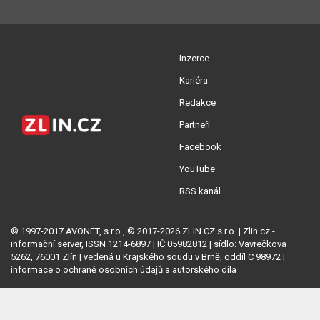
Inzerce
Kariéra
Redakce
Partneři
Facebook
YouTube
RSS kanál
© 1997-2017 AVONET, s.r.o., © 2017-2026 ZLIN.CZ s.r.o. | Zlin.cz -
informační server, ISSN 1214-6897 | IČ 05982812 | sídlo: Vavrečkova
5262, 76001 Zlín | vedená u Krajského soudu v Brně, oddíl C 98972 |
informace o ochraně osobních údajů
a
autorského díla