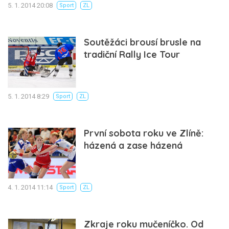
5. 1. 2014 20:08
Sport
ZL
Soutěžáci brousí brusle na
tradiční Rally Ice Tour
5. 1. 2014 8:29
Sport
ZL
První sobota roku ve Zlíně:
házená a zase házená
4. 1. 2014 11:14
Sport
ZL
Zkraje roku mučeníčko. Od