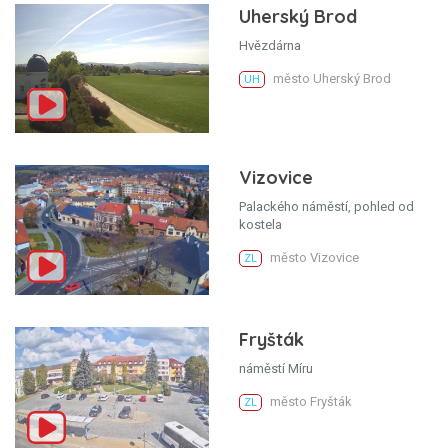
Uherský Brod
Hvězdárna
město Uherský Brod
UH
Vizovice
Palackého náměstí, pohled od
kostela
město Vizovice
ZL
Fryšták
náměstí Míru
město Fryšták
ZL