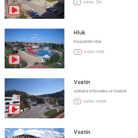
město Zlín
ZL
Hluk
Koupaliště Hluk
město Hluk
UH
Vsetín
světelná křižovatka ve Vsetíně
město Vsetín
VS
Vsetín