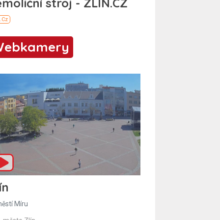
Webkamery
ín
ěstí Míru