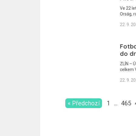
Ve 22 le
Orság, r
22. 9. 2
Fotba
do dr
ZLÍN – Ú
celkem 
22. 9. 2
« Předchozí
1
…
465