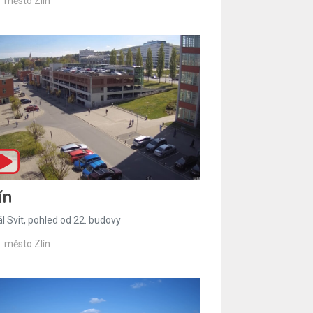
město Zlín
ín
l Svit, pohled od 22. budovy
město Zlín