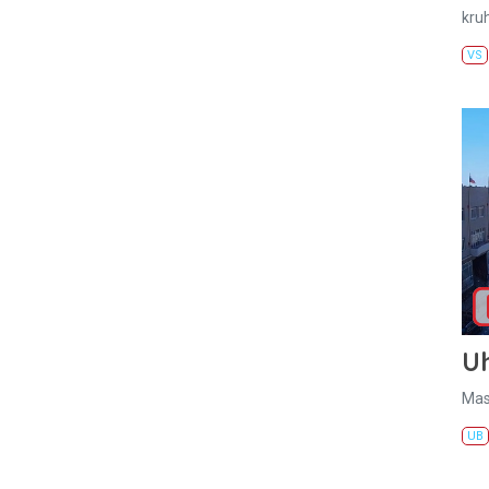
kru
VS
U
Mas
UB