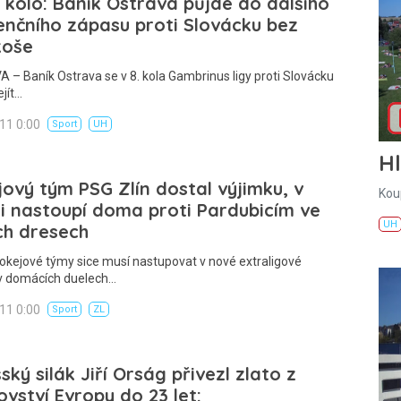
. kolo: Baník Ostrava půjde do dalšího
enčního zápasu proti Slovácku bez
koše
– Baník Ostrava se v 8. kola Gambrinus ligy proti Slovácku
jít…
011 0:00
Sport
UH
H
ový tým PSG Zlín dostal výjimku, v
Kou
i nastoupí doma proti Pardubicím ve
UH
ch dresech
okejové týmy sice musí nastupovat v nové extraligové
v domácích duelech…
011 0:00
Sport
ZL
ský silák Jiří Orság přivezl zlato z
ovství Evropy do 23 let: