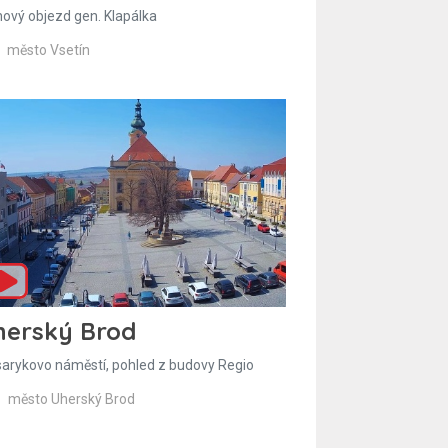
hový objezd gen. Klapálka
město Vsetín
herský Brod
arykovo náměstí, pohled z budovy Regio
město Uherský Brod