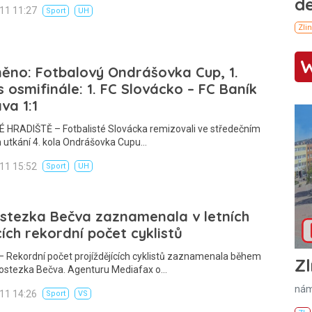
011 11:27
Sport
UH
ěno: Fotbalový Ondrášovka Cup, 1.
 osmifinále: 1. FC Slovácko – FC Baník
va 1:1
 HRADIŠTĚ – Fotbalisté Slovácka remizovali ve středečním
 utkání 4. kola Ondrášovka Cupu…
011 15:52
Sport
UH
stezka Bečva zaznamenala v letních
ích rekordní počet cyklistů
 Rekordní počet projíždějících cyklistů zaznamenala během
Zl
klostezka Bečva. Agenturu Mediafax o…
nám
011 14:26
Sport
VS