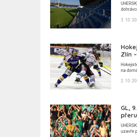
UHERSKÉ 
dohrávce
3. 10. 2
Hokej
Zlín –
Hokejist
na domá
2. 10. 2
GL, 9
přeru
UHERSKÉ
uzavře 