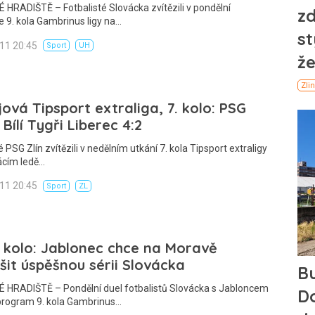
HRADIŠTĚ – Fotbalisté Slovácka zvítězili v pondělní
 9. kola Gambrinus ligy na…
011 20:45
Sport
UH
ová Tipsport extraliga, 7. kolo: PSG
 Bílí Tygři Liberec 4:2
é PSG Zlín zvítězili v nedělním utkání 7. kola Tipsport extraligy
cím ledě…
011 20:45
Sport
ZL
. kolo: Jablonec chce na Moravě
šit úspěšnou sérii Slovácka
 HRADIŠTĚ – Pondělní duel fotbalistů Slovácka s Jabloncem
program 9. kola Gambrinus…