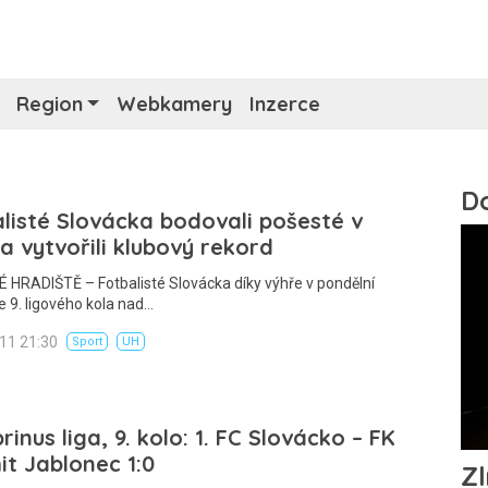
Region
Webkamery
Inzerce
listé Slovácka bodovali pošesté v
a vytvořili klubový rekord
HRADIŠTĚ – Fotbalisté Slovácka díky výhře v pondělní
 9. ligového kola nad…
011 21:30
Sport
UH
inus liga, 9. kolo: 1. FC Slovácko – FK
t Jablonec 1:0