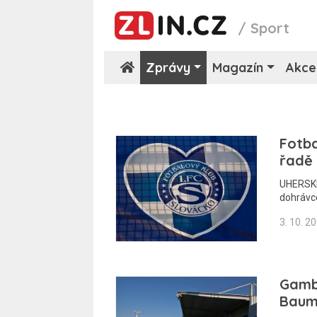
/
Sport
Zprávy
Magazín
Akce
Fotba
řadě 
UHERSKÉ 
dohrávce
3. 10. 2
Gambr
Baumi