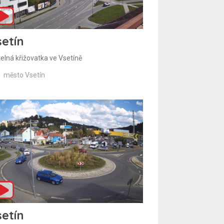
etín
telná křižovatka ve Vsetíně
město Vsetín
etín