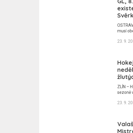
GL, 8
exist
Svěr
OSTRAVA 
musí obe
23. 9. 2
Hokej
neděl
žlutý
ZLÍN – H
sezoně 
23. 9. 2
Valaš
Mistr