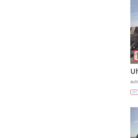
U
aut
UH