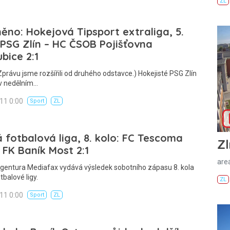
ZL
ěno: Hokejová Tipsport extraliga, 5.
 PSG Zlín – HC ČSOB Pojišťovna
bice 2:1
Zprávu jsme rozšířili od druhého odstavce.) Hokejisté PSG Zlín
i v nedělním…
011 0:00
Sport
ZL
 fotbalová liga, 8. kolo: FC Tescoma
Zl
– FK Baník Most 2:1
areá
Agentura Mediafax vydává výsledek sobotního zápasu 8. kola
tbalové ligy.
ZL
011 0:00
Sport
ZL