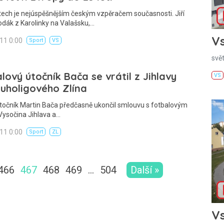
tech je nejúspěšnějším českým vzpěračem současnosti. Jiří
odák z Karolinky na Valašsku,…
Vs
011 0:00
Sport
VS
svě
lový útočník Bača se vrátil z Jihlavy
VS
uholigového Zlína
točník Martin Bača předčasně ukončil smlouvu s fotbalovým
Vysočina Jihlava a…
011 0:00
Sport
ZL
466
467
468
469
…
504
Další »
Vs