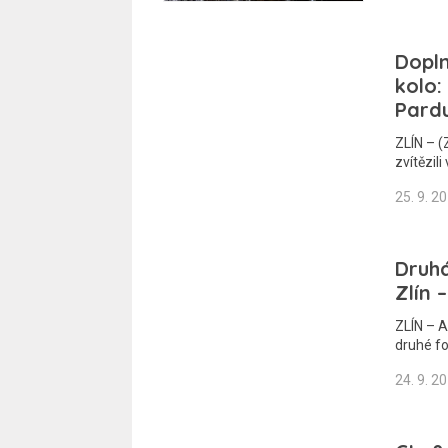
Dopln
kolo:
Pardu
ZLÍN – (
zvítězil
25. 9. 2
Druhá
Zlín 
ZLÍN – 
druhé fo
24. 9. 2