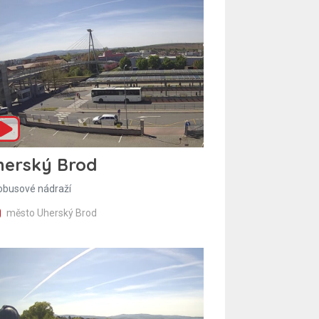
herský Brod
obusové nádraží
město Uherský Brod