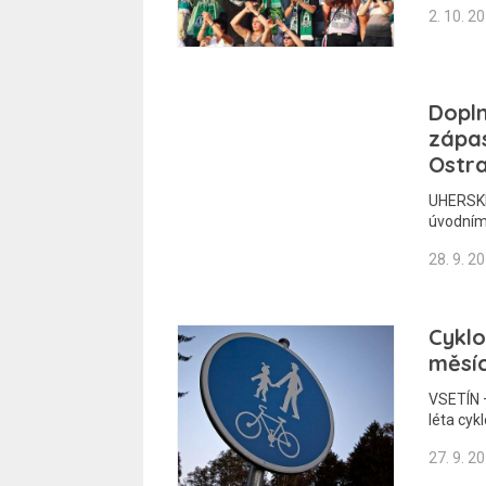
2. 10. 2
Dopln
zápas
Ostra
UHERSKÉ
úvodním
28. 9. 2
Cyklo
měsíc
VSETÍN –
léta cy
27. 9. 2