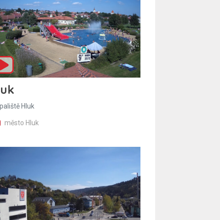
luk
paliště Hluk
město Hluk