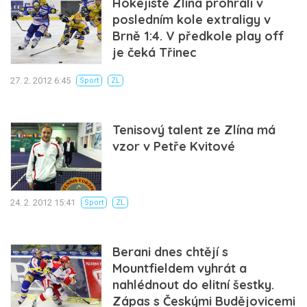
Hokejisté Zlína prohráli v
posledním kole extraligy v
Brně 1:4. V předkole play off
je čeká Třinec
27. 2. 2012 6:45
Sport
ZL
Tenisový talent ze Zlína má
vzor v Petře Kvitové
24. 2. 2012 15:41
Sport
ZL
Berani dnes chtějí s
Mountfieldem vyhrát a
nahlédnout do elitní šestky.
Zápas s Českými Budějovicemi