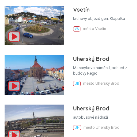
Vsetín
kruhový objezd gen. Klapálka
město Vsetín
VS
Uherský Brod
Masarykovo náměstí, pohled z
budovy Regio
město Uherský Brod
UB
Uherský Brod
autobusové nádraží
město Uherský Brod
UH