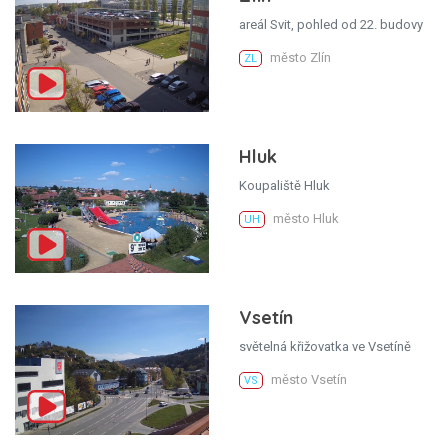
areál Svit, pohled od 22. budovy
město Zlín
ZL
Hluk
Koupaliště Hluk
město Hluk
UH
Vsetín
světelná křižovatka ve Vsetíně
město Vsetín
VS