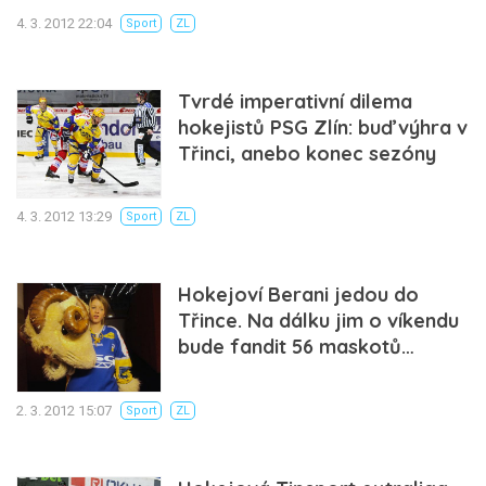
4. 3. 2012 22:04
Sport
ZL
Tvrdé imperativní dilema
hokejistů PSG Zlín: buď výhra v
Třinci, anebo konec sezóny
4. 3. 2012 13:29
Sport
ZL
Hokejoví Berani jedou do
Třince. Na dálku jim o víkendu
bude fandit 56 maskotů…
2. 3. 2012 15:07
Sport
ZL