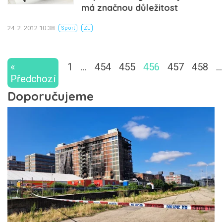
má značnou důležitost
24. 2. 2012 10:38
Sport
ZL
«
1
…
454
455
456
457
458
…
Předchozí