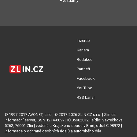
Hvězdárny
Inzerce
Kariéra
Redakce
Partneři
Facebook
YouTube
RSS kanál
© 1997-2017 AVONET, s.r.o., © 2017-2026 ZLIN.CZ s.r.o. | Zlin.cz -
informační server, ISSN 1214-6897 | IČ 05982812 | sídlo: Vavrečkova
5262, 76001 Zlín | vedená u Krajského soudu v Brně, oddíl C 98972 |
informace o ochraně osobních údajů
a
autorského díla