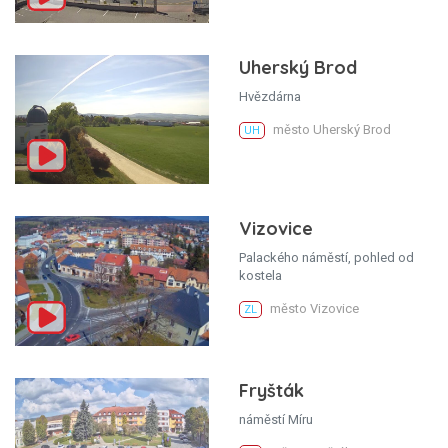
Uherský Brod
Hvězdárna
město Uherský Brod
UH
Vizovice
Palackého náměstí, pohled od
kostela
město Vizovice
ZL
Fryšták
náměstí Míru