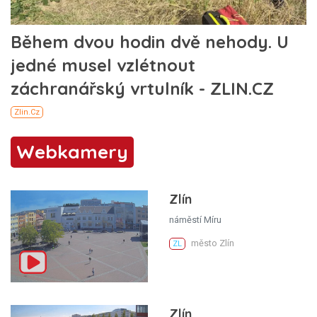
Webkamery
Zlín
náměstí Míru
město Zlín
ZL
Zlín