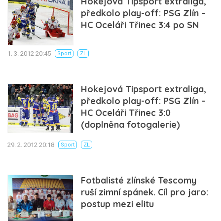
Hokejová Tipsport extraliga,
předkolo play-off: PSG Zlín –
HC Oceláři Třinec 3:4 po SN
1. 3. 2012 20:45
Sport
ZL
Hokejová Tipsport extraliga,
předkolo play-off: PSG Zlín –
HC Oceláři Třinec 3:0
(doplněna fotogalerie)
29. 2. 2012 20:18
Sport
ZL
Fotbalisté zlínské Tescomy
ruší zimní spánek. Cíl pro jaro:
postup mezi elitu