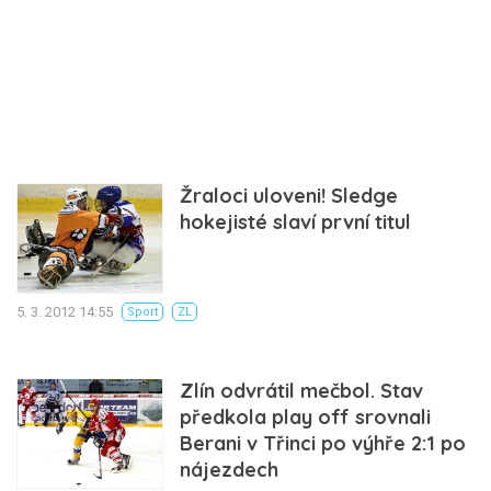
Žraloci uloveni! Sledge
hokejisté slaví první titul
5. 3. 2012 14:55
Sport
ZL
Zlín odvrátil mečbol. Stav
předkola play off srovnali
Berani v Třinci po výhře 2:1 po
nájezdech