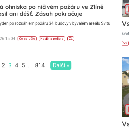
á ohniska po ničivém požáru ve Zlíně
sil ani déšť. Zásah pokračuje
Vs
ýden po rozsáhlém požáru 34. budovy v bývalém areálu Svitu
…
svě
026 15:04
Co se děje
Hasiči a policie
ZL
VS
2
3
4
5
…
814
Další »
Vs