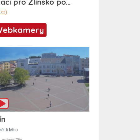
Webkamery
ín
ěstí Míru