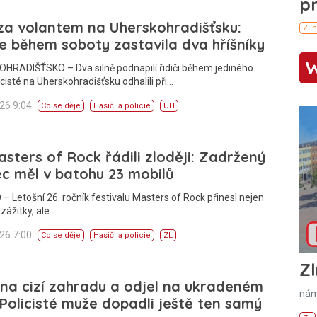
 za volantem na Uherskohradišťsku:
ie během soboty zastavila dva hříšníky
HRADIŠŤSKO – Dva silně podnapilí řidiči během jediného
icisté na Uherskohradišťsku odhalili při…
026 9:04
Co se děje
Hasiči a policie
UH
sters of Rock řádili zloději: Zadržený
ec měl v batohu 23 mobilů
– Letošní 26. ročník festivalu Masters of Rock přinesl nejen
zážitky, ale…
026 7:00
Co se děje
Hasiči a policie
ZL
Zl
 na cizí zahradu a odjel na ukradeném
nám
 Policisté muže dopadli ještě ten samý