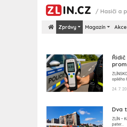
/
Hasiči a p
Zprávy
Magazín
Akce
Řidič
promi
ZLÍNSKO 
opilého 
24. 7. 2
Dva t
ZLÍN – K
pater…