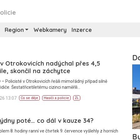
olicie
Region
Webkamery
Inzerce
 v Otrokovicích nadýchal přes 4,5
le, skončil na záchytce
– Policisté v Otrokovicích řešili mimořádný případ silně
řidiče. Šestatřicetiletému cizinci naměřili…
026 13:07
Co se děje
Hasiči a policie
ZL
ýdny poté… co dál v kauze 34?
olem 8. hodiny ranní ve čtvrtek 9. července vyšlehly z horních