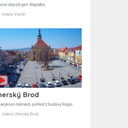
hový objezd gen. Klapálka
město Vsetín
herský Brod
arykovo náměstí, pohled z budovy Regio
město Uherský Brod