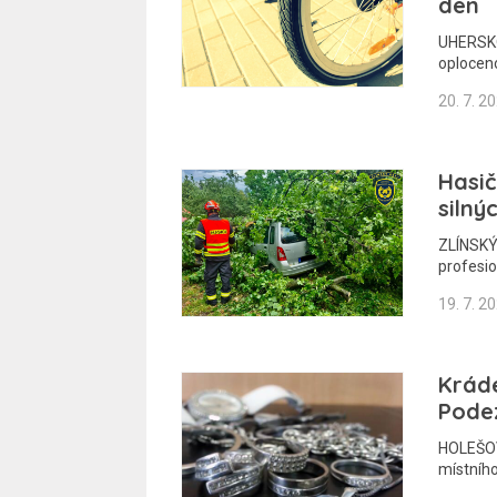
den
UHERSKO
oplocen
20. 7. 2
Hasič
silný
ZLÍNSKÝ 
profesio
19. 7. 2
Kráde
Podez
HOLEŠOV 
místního