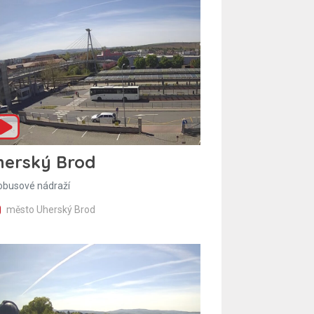
herský Brod
obusové nádraží
město Uherský Brod