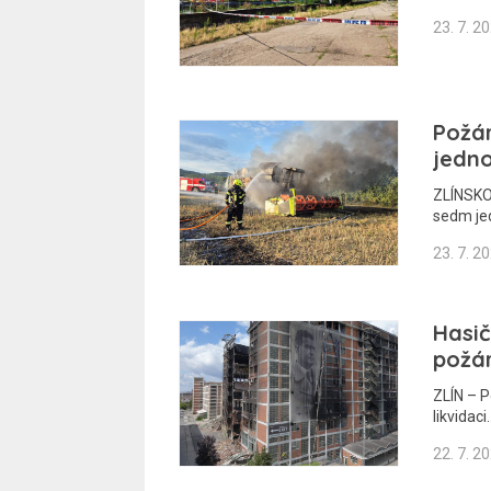
23. 7. 2
Požá
jedno
ZLÍNSKO
sedm je
23. 7. 2
Hasič
požár
ZLÍN – P
likvidaci
22. 7. 2