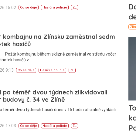
026 15:02
Co se děje
Hasiči a policie
ZL
r kombajnu na Zlínsku zaměstnal sedm
tek hasičů
 – Požár kombajnu během sklizně zaměstnal ve středu večer
dnotek hasičů v…
026 9:13
Co se děje
Hasiči a policie
ZL
i po téměř dvou týdnech zlikvidovali
 budovy č. 34 ve Zlíně
o téměř dvou týdnech hasiči dnes v 15 hodin oficiálně vyhlásili
…
026 17:03
Co se děje
Hasiči a policie
ZL