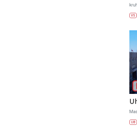
kru
VS
U
Mas
UB