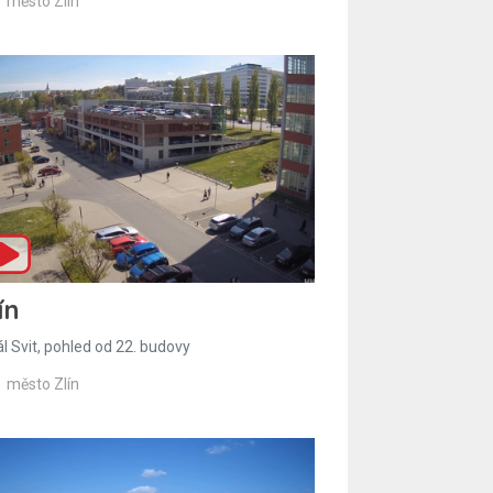
město Zlín
ín
l Svit, pohled od 22. budovy
město Zlín