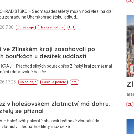
ZL
HRADIŠŤSKO – Sedmapadesátiletý muž v noci vlezl na cizí
ou zahradu na Uherskohradišťsku, odkud…
026 7:00
Co se děje
Hasiči a policie
UH
i ve Zlínském kraji zasahovali po
ch bouřkách u desítek událostí
KRAJ – Přechod silných bouřek přes Zlínský kraj zaměstnal
nální i dobrovolné hasiče.…
026 17:25
Zl
Co se děje
Hasiči a policie
Kraj
areá
ž v holešovském zlatnictví má dohru.
ZL
řelý se přiznal
– Holešovští policisté objasnili květnové vloupání do
 zlatnictví. Jednatřicetiletý muž se ke…