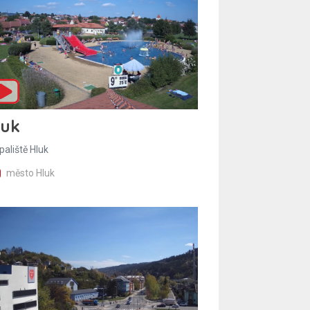
luk
paliště Hluk
město Hluk