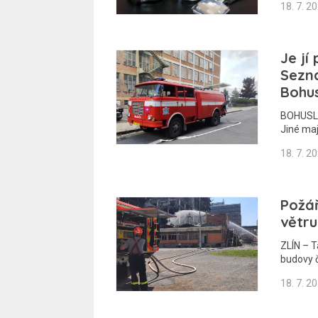
18. 7. 2
Je jí
Sezna
Bohus
BOHUSLAV
Jiné mají
18. 7. 2
Požář
větru
ZLÍN – T
budovy č
18. 7. 2