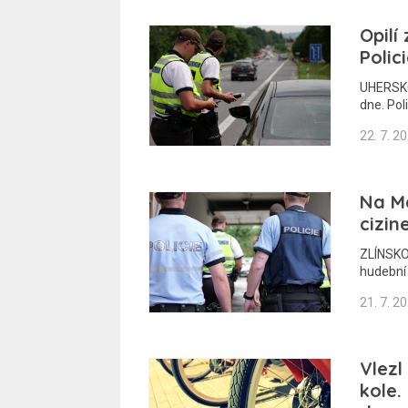
Opilí
Polic
UHERSKO
dne. Pol
22. 7. 2
Na Ma
cizin
ZLÍNSKO 
hudební 
21. 7. 2
Vlezl
kole.