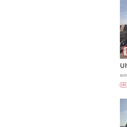
U
aut
UH