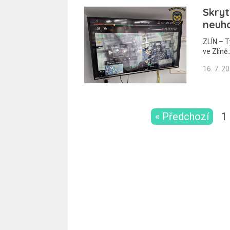
Skryt
neuha
ZLÍN – T
ve Zlíně
16. 7. 2
« Předchozí
1