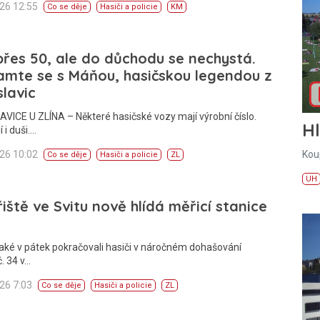
026 12:55
Co se děje
Hasiči a policie
KM
 přes 50, ale do důchodu se nechystá.
mte se s Máňou, hasičskou legendou z
lavic
ICE U ZLÍNA – Některé hasičské vozy mají výrobní číslo.
H
 i duši.…
Kou
026 10:02
Co se děje
Hasiči a policie
ZL
UH
iště ve Svitu nově hlídá měřicí stanice
aké v pátek pokračovali hasiči v náročném dohašování
. 34 v…
026 7:03
Co se děje
Hasiči a policie
ZL