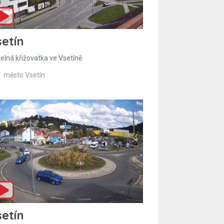
etín
telná křižovatka ve Vsetíně
město Vsetín
etín