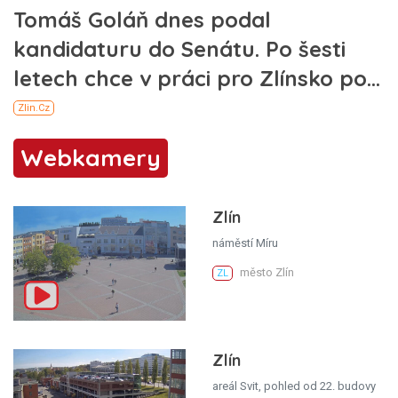
Webkamery
Zlín
náměstí Míru
město Zlín
ZL
Zlín
areál Svit, pohled od 22. budovy