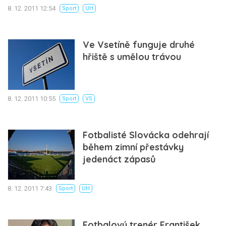
8. 12. 2011 12:54
Sport
UH
Ve Vsetíně funguje druhé
hřiště s umělou trávou
8. 12. 2011 10:55
Sport
VS
Fotbalisté Slovácka odehrají
během zimní přestávky
jedenáct zápasů
8. 12. 2011 7:43
Sport
UH
Fotbalový trenér František