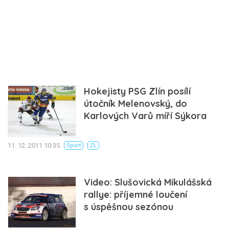
Hokejisty PSG Zlín posílí
útočník Melenovský, do
Karlových Varů míří Sýkora
11. 12. 2011 10:35
Sport
ZL
Video: Slušovická Mikulášská
rallye: příjemné loučení
s úspěšnou sezónou