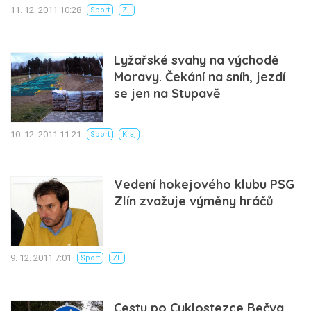
11. 12. 2011 10:28
Sport
ZL
Lyžařské svahy na východě
Moravy. Čekání na sníh, jezdí
se jen na Stupavě
10. 12. 2011 11:21
Sport
Kraj
Vedení hokejového klubu PSG
Zlín zvažuje výměny hráčů
9. 12. 2011 7:01
Sport
ZL
Cestu po Cyklostezce Bečva