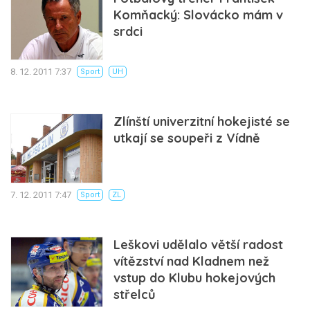
Komňacký: Slovácko mám v
srdci
8. 12. 2011 7:37
Sport
UH
Zlínští univerzitní hokejisté se
utkají se soupeři z Vídně
7. 12. 2011 7:47
Sport
ZL
Leškovi udělalo větší radost
vítězství nad Kladnem než
vstup do Klubu hokejových
střelců