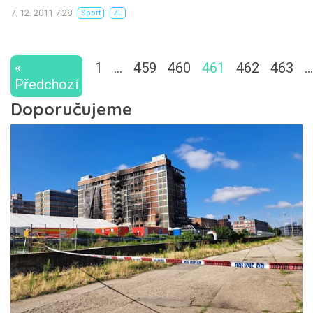
7. 12. 2011 7:28
Sport
ZL
«
1
…
459
460
461
462
463
…
Předchozí