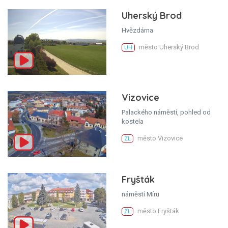
Uherský Brod
Hvězdárna
město Uherský Brod
UH
Vizovice
Palackého náměstí, pohled od
kostela
město Vizovice
ZL
Fryšták
náměstí Míru
město Fryšták
ZL