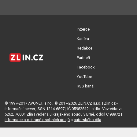
Inzerce
Kariéra
Redakce
Partneři
Facebook
YouTube
RSS kanál
© 1997-2017 AVONET, s.r.o., © 2017-2026 ZLIN.CZ s.r.o. | Zlin.cz -
informační server, ISSN 1214-6897 | IČ 05982812 | sídlo: Vavrečkova
5262, 76001 Zlín | vedená u Krajského soudu v Brně, oddíl C 98972 |
informace o ochraně osobních údajů
a
autorského díla