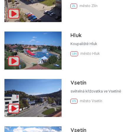
město Zlín
ZL
Hluk
Koupaliště Hluk
město Hluk
UH
Vsetín
světelná křižovatka ve Vsetíně
město Vsetín
VS
Vsetín