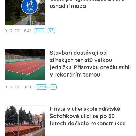
usnadní mapa
9. 12. 2011 6:42
Sport
VS
Stavbaři dostávají od
zlínských tenistů velkou
jedničku. Přístavbu areálu stihli
v rekordním tempu
8. 12. 2011 15:10
Sport
ZL
Hřiště v uherskohradišťské
Šafaříkově ulici se po 30
letech dočkalo rekonstrukce