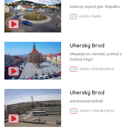
kruhový objezd gen. Klapálka
město Vsetín
VS
Uherský Brod
Masarykovo náměstí, pohled z
budovy Regio
město Uherský Brod
UB
Uherský Brod
autobusové nádraží
město Uherský Brod
UH