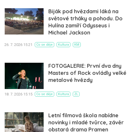
Biják pod hvězdami láká na
světové trháky a pohodu. Do
Hulína zamíří Odysseus i
Michael Jackson
26. 7. 2026 15:21
Co se děje
Kultura
KM
FOTOGALERIE: První dva dny
Masters of Rock ovládly velké
metalové hvězdy
18. 7. 2026 15:15
Co se děje
Kultura
ZL
Letní filmová škola nabídne
novinky i mladé tvůrce, závěr
obstará drama Pramen