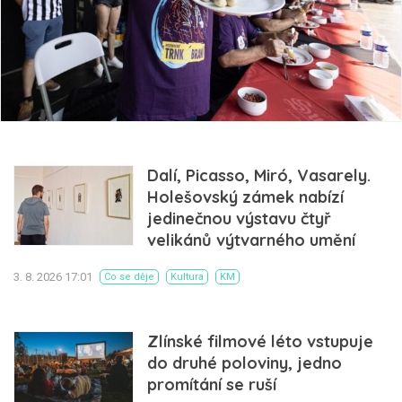
Dalí, Picasso, Miró, Vasarely.
Holešovský zámek nabízí
jedinečnou výstavu čtyř
velikánů výtvarného umění
3. 8. 2026 17:01
Co se děje
Kultura
KM
Zlínské filmové léto vstupuje
do druhé poloviny, jedno
promítání se ruší