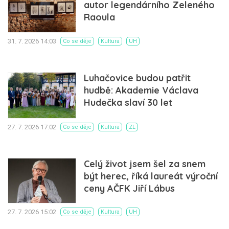
autor legendárního Zeleného
Raoula
31. 7. 2026 14:03
Co se děje
Kultura
UH
Luhačovice budou patřit
hudbě: Akademie Václava
Hudečka slaví 30 let
27. 7. 2026 17:02
Co se děje
Kultura
ZL
Celý život jsem šel za snem
být herec, říká laureát výroční
ceny AČFK Jiří Lábus
27. 7. 2026 15:02
Co se děje
Kultura
UH