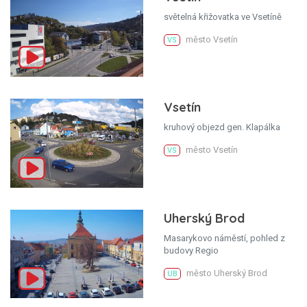
světelná křižovatka ve Vsetíně
město Vsetín
VS
Vsetín
kruhový objezd gen. Klapálka
město Vsetín
VS
Uherský Brod
Masarykovo náměstí, pohled z
budovy Regio
město Uherský Brod
UB