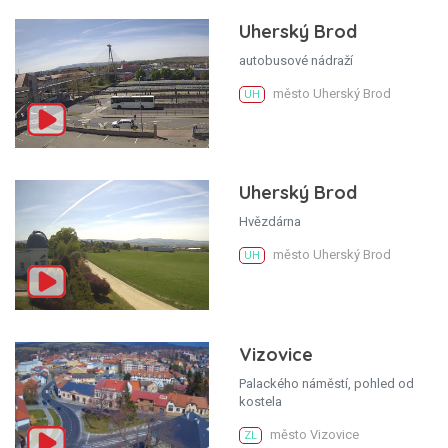
Uherský Brod
autobusové nádraží
město Uherský Brod
UH
Uherský Brod
Hvězdárna
město Uherský Brod
UH
Vizovice
Palackého náměstí, pohled od
kostela
město Vizovice
ZL