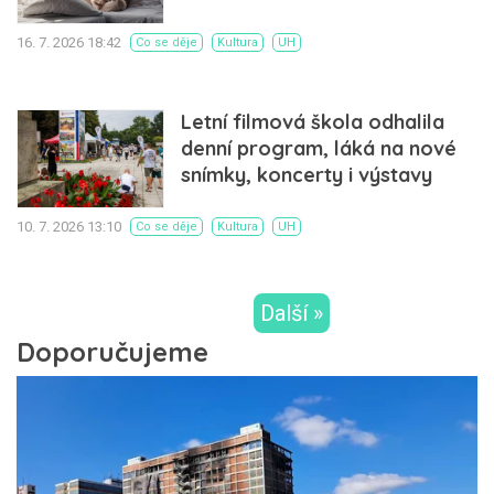
16. 7. 2026 18:42
Co se děje
Kultura
UH
Letní filmová škola odhalila
denní program, láká na nové
snímky, koncerty i výstavy
10. 7. 2026 13:10
Co se děje
Kultura
UH
Další »