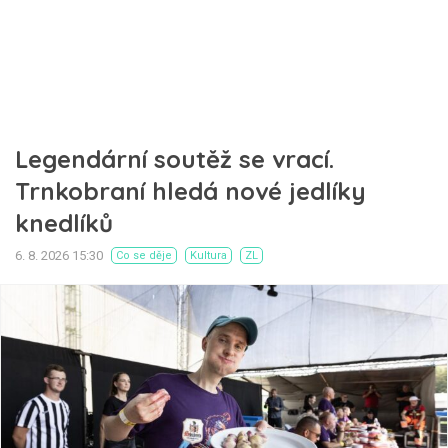
Legendární soutěž se vrací.
Trnkobraní hledá nové jedlíky
knedlíků
6. 8. 2026 15:30
Co se děje
Kultura
ZL