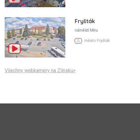
Fryšták
náměstí Míru
město Fryšták
ZL
Všechny webkamery na Zlínsku>