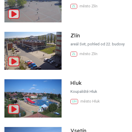
město Zlín
ZL
Zlín
areál Svit, pohled od 22. budovy
město Zlín
ZL
Hluk
Koupaliště Hluk
město Hluk
UH
Vsetín