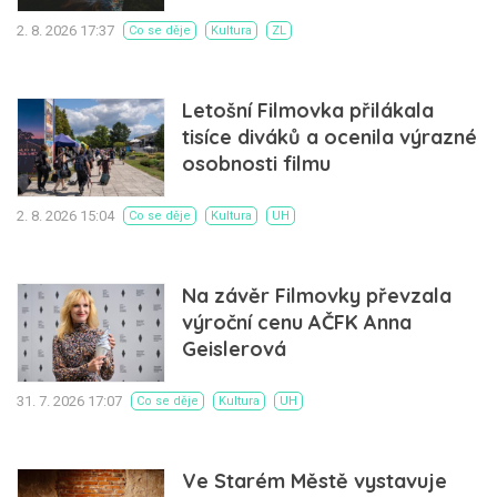
2. 8. 2026 17:37
Co se děje
Kultura
ZL
Letošní Filmovka přilákala
tisíce diváků a ocenila výrazné
osobnosti filmu
2. 8. 2026 15:04
Co se děje
Kultura
UH
Na závěr Filmovky převzala
výroční cenu AČFK Anna
Geislerová
31. 7. 2026 17:07
Co se děje
Kultura
UH
Ve Starém Městě vystavuje