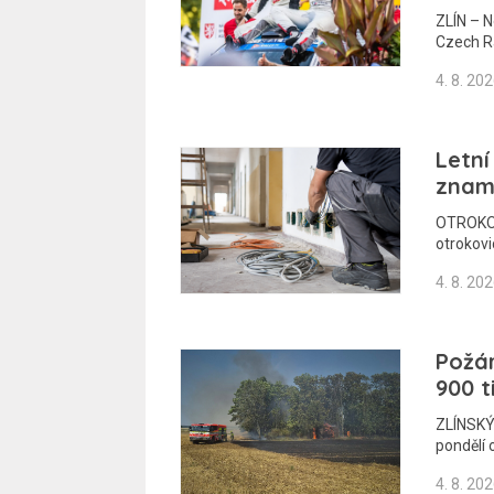
ZLÍN – N
Czech Ra
4. 8. 20
Letní
znam
OTROKOVI
otrokovi
4. 8. 20
Požár
900 t
ZLÍNSKÝ
pondělí 
4. 8. 20