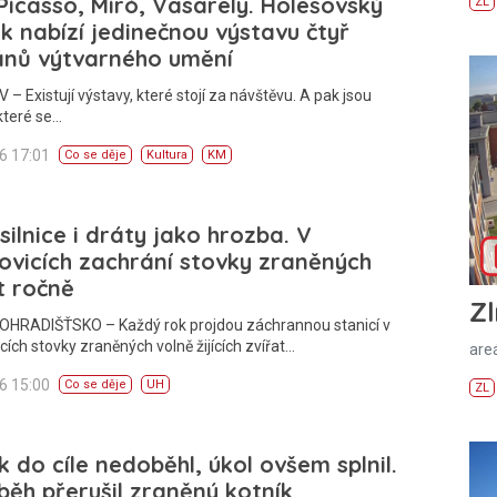
 Picasso, Miró, Vasarely. Holešovský
ZL
 nabízí jedinečnou výstavu čtyř
ánů výtvarného umění
– Existují výstavy, které stojí za návštěvu. A pak jsou
které se…
26 17:01
Co se děje
Kultura
KM
 silnice i dráty jako hrozba. V
ovicích zachrání stovky zraněných
t ročně
Zl
HRADIŠŤSKO – Každý rok projdou záchrannou stanicí v
cích stovky zraněných volně žijících zvířat…
areá
26 15:00
Co se děje
UH
ZL
 do cíle nedoběhl, úkol ovšem splnil.
běh přerušil zraněný kotník