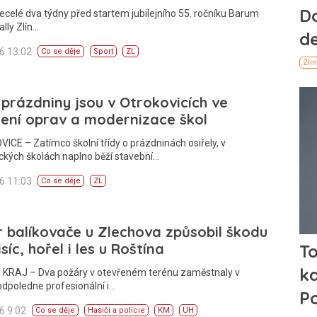
ecelé dva týdny před startem jubilejního 55. ročníku Barum
lly Zlín…
26 13:02
Co se děje
Sport
ZL
 prázdniny jsou v Otrokovicích ve
ení oprav a modernizace škol
CE – Zatímco školní třídy o prázdninách osiřely, v
ckých školách naplno běží stavební…
26 11:03
Co se děje
ZL
 balíkovače u Zlechova způsobil škodu
isíc, hořel i les u Roštína
 KRAJ – Dva požáry v otevřeném terénu zaměstnaly v
odpoledne profesionální i…
26 9:02
Co se děje
Hasiči a policie
KM
UH