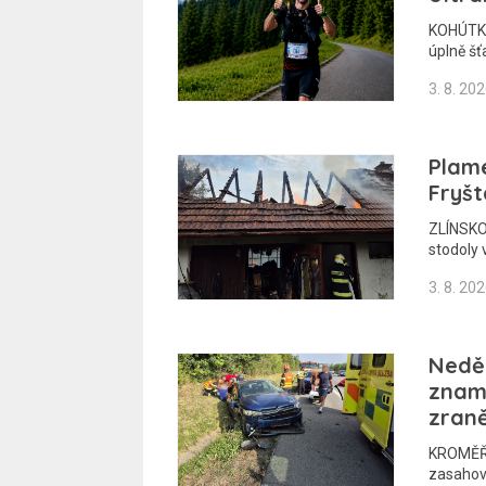
KOHÚTKA 
úplně šť
3. 8. 20
Plame
Fryšt
ZLÍNSKO 
stodoly 
3. 8. 20
Nedě
zname
zran
KROMĚŘÍŽ
zasahov