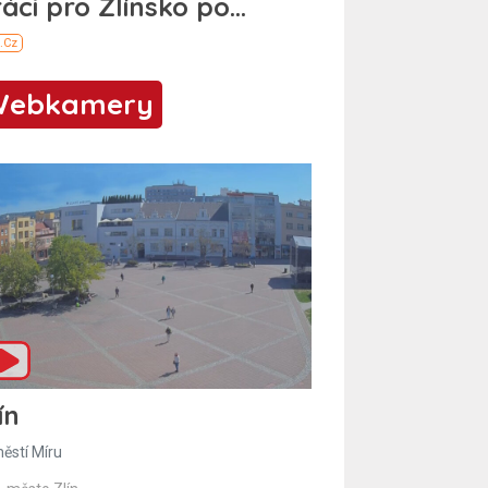
Webkamery
ín
ěstí Míru