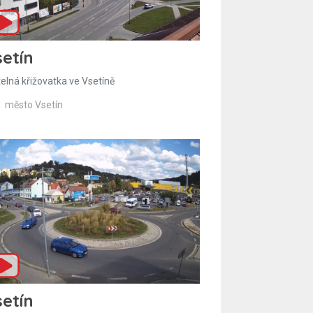
etín
telná křižovatka ve Vsetíně
město Vsetín
etín