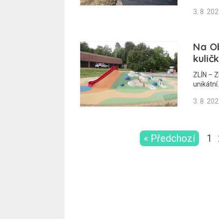
3. 8. 20
Na Ob
kulič
ZLÍN – Z
unikátní
3. 8. 20
« Předchozí
1