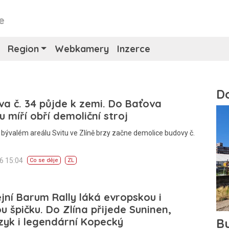
e
Region
Webkamery
Inzerce
a č. 34 půjde k zemi. Do Baťova
u míří obří demoliční stroj
 bývalém areálu Svitu ve Zlíně brzy začne demolice budovy č.
26 15:04
Co se děje
ZL
ejní Barum Rally láká evropskou i
u špičku. Do Zlína přijede Suninen,
yk i legendární Kopecký