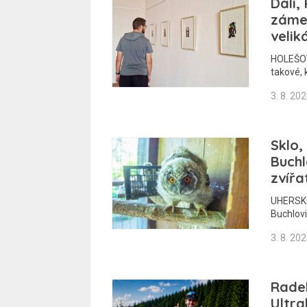
Dalí,
zámek
velik
HOLEŠOV 
takové, 
3. 8. 20
Sklo,
Buchl
zvířa
UHERSKO
Buchlovi
3. 8. 20
Radek
Ultra