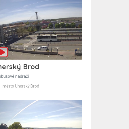
herský Brod
obusové nádraží
město Uherský Brod