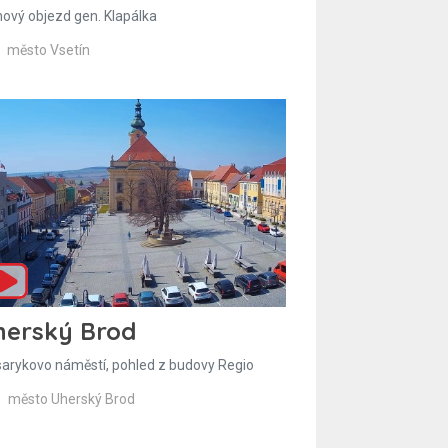
hový objezd gen. Klapálka
město Vsetín
herský Brod
arykovo náměstí, pohled z budovy Regio
město Uherský Brod