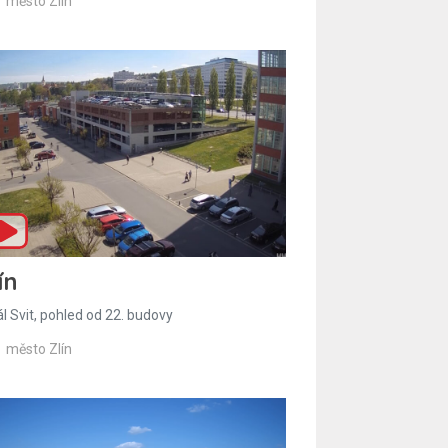
město Zlín
ín
l Svit, pohled od 22. budovy
město Zlín