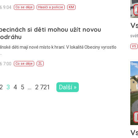
26 9:04
Co se děje
Hasiči a policie
KM
Vs
ecinách si děti mohou užít novou
kodráhu
svě
VS
línské děti mají nové místo k hraní. V lokalitě Obeciny vyrostlo
…
26 7:00
Co se děje
ZL
2
3
4
5
…
2 721
Další »
Vs