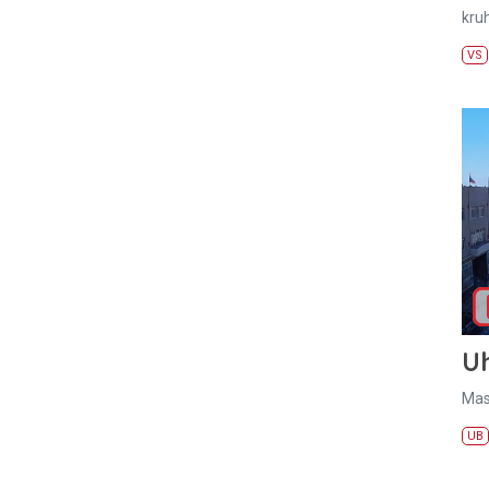
kru
VS
U
Mas
UB