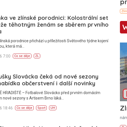
ka ve zlínské porodnici: Kolostrální set
že těhotným ženám se sběrem prvního
a
línská porodnice přichází u příležitosti Světového týdne kojení
ou, která má…
26 7:00
Co se děje
ZL
ušky Slovácka čeká od nové sezony
 nabídka občerstvení i další novinky
 HRADIŠTĚ – Fotbalové Slovácko před prvním domácím
 nové sezony s Artisem Brno láká…
Zl
26 18:46
Co se děje
Sport
UH
nám