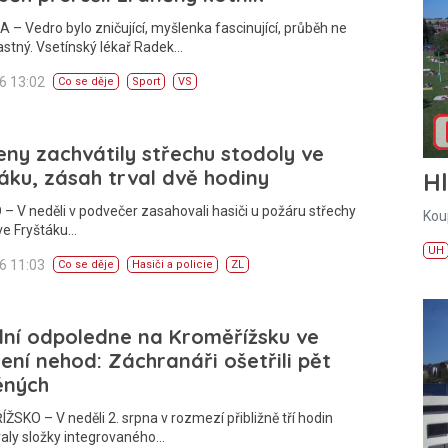
– Vedro bylo zničující, myšlenka fascinující, průběh ne
astný. Vsetínský lékař Radek…
26 13:02
Co se děje
Sport
VS
ny zachvátily střechu stodoly ve
áku, zásah trval dvě hodiny
H
– V neděli v podvečer zasahovali hasiči u požáru střechy
Kou
ve Fryštáku…
UH
26 11:03
Co se děje
Hasiči a policie
ZL
lní odpoledne na Kroměřížsku ve
ní nehod: Záchranáři ošetřili pět
ěných
SKO – V neděli 2. srpna v rozmezí přibližně tří hodin
aly složky integrovaného…