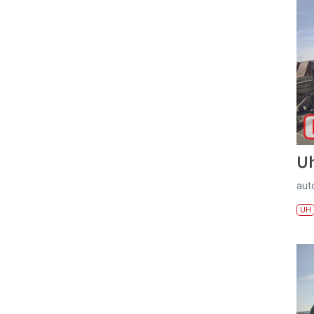
U
aut
UH