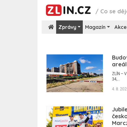
/
Co se děj
Zprávy
Magazín
Akce
Budov
areál
ZLÍN – V
34,…
4. 8. 20
Jubil
česko
Marcz