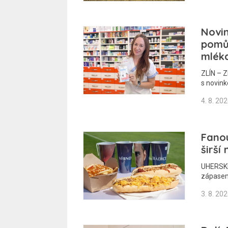
Novin
pomů
mlék
ZLÍN – Z
s novink
4. 8. 20
Fano
širší
UHERSKÉ
zápasem
3. 8. 20