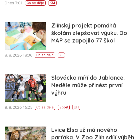
Dnes 7:01
Co se děje
KM
Zlínský projekt pomáhá
školám zlepšovat výuku. Do
MAP se zapojilo 77 škol
8. 8. 2026 18:36
Co se děje
ZL
Slovácko míří do Jablonce.
Neděle může přinést první
výhru
8. 8. 2026 15:25
Co se děje
Sport
UH
Lvice Elsa už má nového
parťáka. V Zoo Zlín sdílí výběh