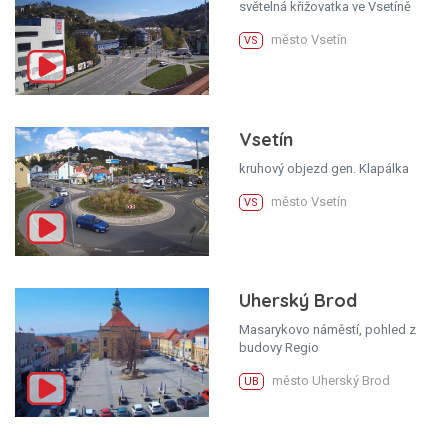
světelná křižovatka ve Vsetíně
město Vsetín
VS
Vsetín
kruhový objezd gen. Klapálka
město Vsetín
VS
Uherský Brod
Masarykovo náměstí, pohled z
budovy Regio
město Uherský Brod
UB