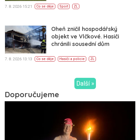
7. 8. 2026 15:21
Co se děje
Sport
ZL
Oheň zničil hospodářský
objekt ve Vlčkové. Hasiči
chránili sousední dům
7. 8. 2026 13:13
Co se děje
Hasiči a policie
ZL
Další »