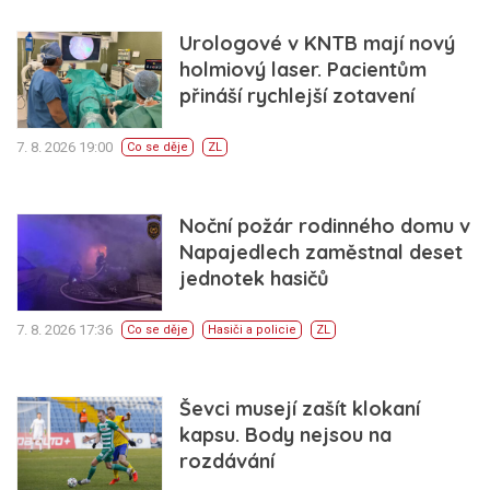
Urologové v KNTB mají nový
holmiový laser. Pacientům
přináší rychlejší zotavení
7. 8. 2026 19:00
Co se děje
ZL
Noční požár rodinného domu v
Napajedlech zaměstnal deset
jednotek hasičů
7. 8. 2026 17:36
Co se děje
Hasiči a policie
ZL
Ševci musejí zašít klokaní
kapsu. Body nejsou na
rozdávání