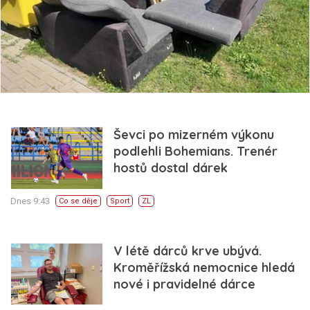
Ševci po mizerném výkonu
podlehli Bohemians. Trenér
hostů dostal dárek
Dnes 9:43
Co se děje
Sport
ZL
V létě dárců krve ubývá.
Kroměřížská nemocnice hledá
nové i pravidelné dárce