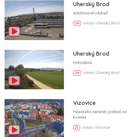
Uherský Brod
autobusové nádraží
město Uherský Brod
UH
Uherský Brod
Hvězdárna
město Uherský Brod
UH
Vizovice
Palackého náměstí, pohled od
kostela
město Vizovice
ZL