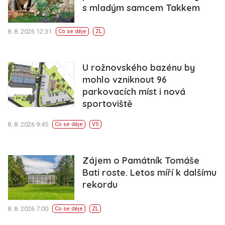
s mladým samcem Takkem
8. 8. 2026 12:31
Co se děje
ZL
U rožnovského bazénu by
mohlo vzniknout 96
parkovacích míst i nová
sportoviště
8. 8. 2026 9:45
Co se děje
VS
Zájem o Památník Tomáše
Bati roste. Letos míří k dalšímu
rekordu
8. 8. 2026 7:00
Co se děje
ZL