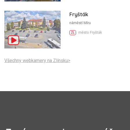
Fryšták
náměstí Míru
město Fryšták
ZL
Všechny webkamery na Zlínsku>