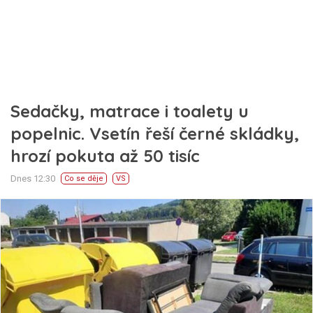
Sedačky, matrace i toalety u
popelnic. Vsetín řeší černé skládky,
hrozí pokuta až 50 tisíc
Dnes 12:30
Co se děje
VS