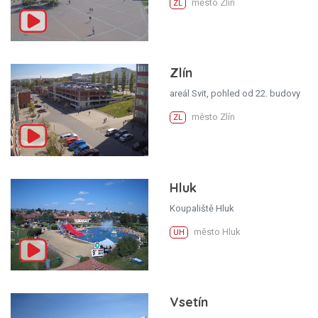
město Zlín
ZL
Zlín
areál Svit, pohled od 22. budovy
město Zlín
ZL
Hluk
Koupaliště Hluk
město Hluk
UH
Vsetín