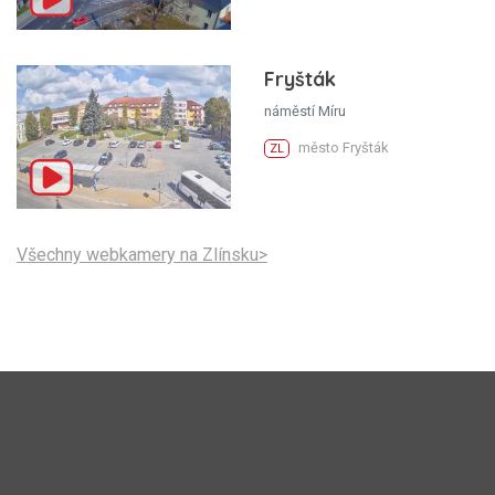
Fryšták
náměstí Míru
město Fryšták
ZL
Všechny webkamery na Zlínsku>