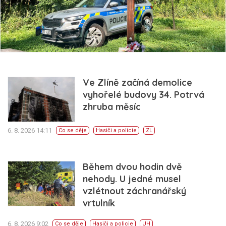
Ve Zlíně začíná demolice
vyhořelé budovy 34. Potrvá
zhruba měsíc
6. 8. 2026 14:11
Co se děje
Hasiči a policie
ZL
Během dvou hodin dvě
nehody. U jedné musel
vzlétnout záchranářský
vrtulník
6. 8. 2026 9:02
Co se děje
Hasiči a policie
UH