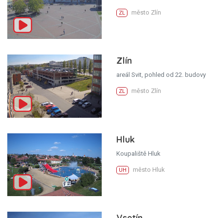
město Zlín
ZL
Zlín
areál Svit, pohled od 22. budovy
město Zlín
ZL
Hluk
Koupaliště Hluk
město Hluk
UH
Vsetín