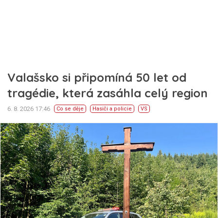
Valašsko si připomíná 50 let od
tragédie, která zasáhla celý region
6. 8. 2026 17:46
Co se děje
Hasiči a policie
VS