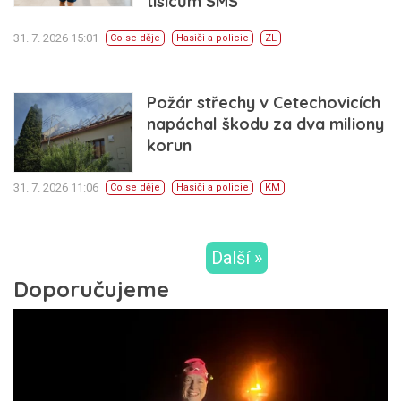
tisícům SMS
31. 7. 2026 15:01
Co se děje
Hasiči a policie
ZL
Požár střechy v Cetechovicích
napáchal škodu za dva miliony
korun
31. 7. 2026 11:06
Co se děje
Hasiči a policie
KM
Další »