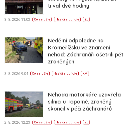
trval dvě hodiny
3. 8. 2026 11:03
Co se děje
Hasiči a policie
ZL
Nedělní odpoledne na
Kroměřížsku ve znamení
nehod: Záchranáři ošetřili pět
zraněných
3. 8. 2026 9:04
Co se děje
Hasiči a policie
KM
Nehoda motorkáře uzavřela
silnici u Topolné, zraněný
skončil v péči záchranářů
2. 8. 2026 12:23
Co se děje
Hasiči a policie
ZL