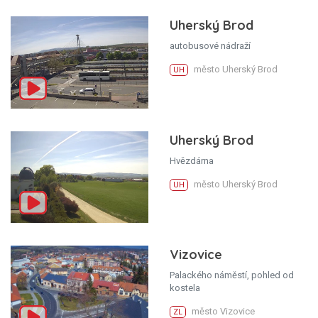
Uherský Brod
autobusové nádraží
město Uherský Brod
UH
Uherský Brod
Hvězdárna
město Uherský Brod
UH
Vizovice
Palackého náměstí, pohled od
kostela
město Vizovice
ZL