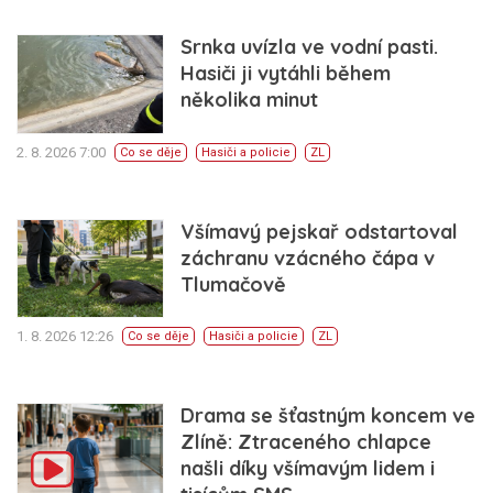
Srnka uvízla ve vodní pasti.
Hasiči ji vytáhli během
několika minut
2. 8. 2026 7:00
Co se děje
Hasiči a policie
ZL
Všímavý pejskař odstartoval
záchranu vzácného čápa v
Tlumačově
1. 8. 2026 12:26
Co se děje
Hasiči a policie
ZL
Drama se šťastným koncem ve
Zlíně: Ztraceného chlapce
našli díky všímavým lidem i