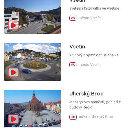
světelná křižovatka ve Vsetíně
město Vsetín
VS
Vsetín
kruhový objezd gen. Klapálka
město Vsetín
VS
Uherský Brod
Masarykovo náměstí, pohled z
budovy Regio
město Uherský Brod
UB