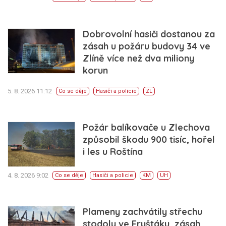
Dobrovolní hasiči dostanou za
zásah u požáru budovy 34 ve
Zlíně více než dva miliony
korun
5. 8. 2026 11:12
Co se děje
Hasiči a policie
ZL
Požár balíkovače u Zlechova
způsobil škodu 900 tisíc, hořel
i les u Roštína
4. 8. 2026 9:02
Co se děje
Hasiči a policie
KM
UH
Plameny zachvátily střechu
stodoly ve Fryštáku, zásah