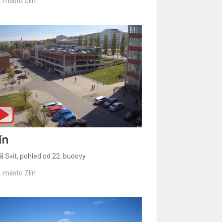
město Zlín
ín
l Svit, pohled od 22. budovy
město Zlín