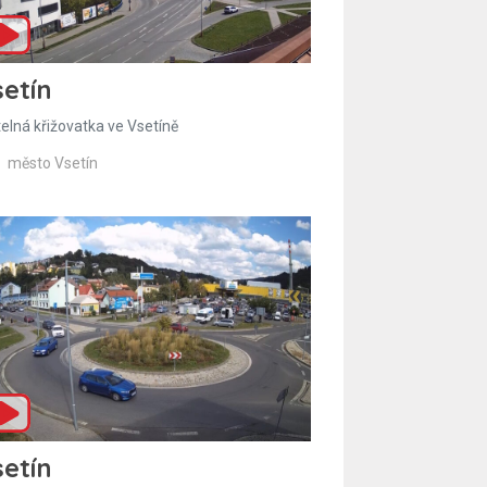
etín
telná křižovatka ve Vsetíně
město Vsetín
etín