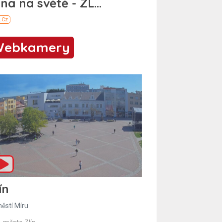
Webkamery
ín
ěstí Míru