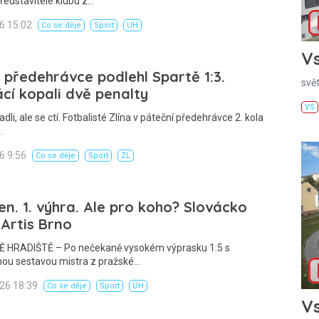
ředstavitelé klubu z…
26 15:02
Co se děje
Sport
UH
Vs
v předehrávce podlehl Spartě 1:3.
svě
í kopali dvě penalty
VS
dli, ale se ctí. Fotbalisté Zlína v páteční předehrávce 2. kola
…
26 9:56
Co se děje
Sport
ZL
pen. 1. výhra. Ale pro koho? Slovácko
 Artis Brno
 HRADIŠTĚ – Po nečekaně vysokém výprasku 1:5 s
ou sestavou mistra z pražské…
026 18:39
Co se děje
Sport
UH
Vs