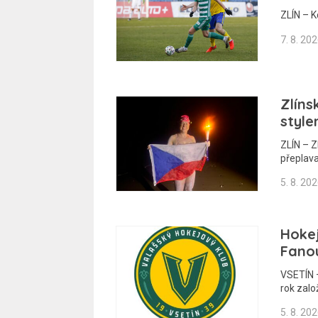
ZLÍN – K
7. 8. 20
Zlíns
style
ZLÍN – Z
přeplava
5. 8. 20
Hokej
Fano
VSETÍN –
rok zalo
5. 8. 20