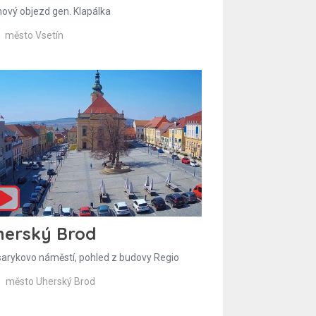
hový objezd gen. Klapálka
město Vsetín
herský Brod
arykovo náměstí, pohled z budovy Regio
město Uherský Brod