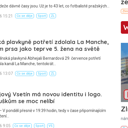
deže dávné časy jsou. Už je to 43 let, co fotbalisté pražských…
26 15:21
Co se děje
Sport
ZL
ká plavkyně potřetí zdolala La Manche,
m prsa jako teprve 5. žena na světě
línská plavkyně Abhejali Bernardová 29. července potřetí
la kanál La Manche, tentokrát…
26 13:07
Co se děje
Sport
ZL
ový Vsetín má novou identitu i logo.
uškům se moc nelíbí
Zl
 V pondělí přesně v 19:39 hodin, tedy v čase připomínajícím
žení…
nám
26 9:05
Co se děje
Sport
VS