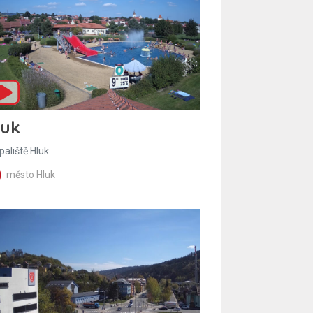
luk
paliště Hluk
město Hluk