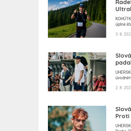
Radek
Ultra
KOHÚTKA 
úplně šť
3. 8. 20
Slová
pada
UHERSKÉ
úvodním
2. 8. 20
Slová
Proti
UHERSKÉ 