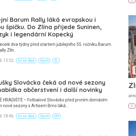
ZL
ejní Barum Rally láká evropskou i
u špičku. Do Zlína přijede Suninen,
yk i legendární Kopecký
ecelé dva týdny před startem jubilejního 55. ročníku Barum
lly Zlín…
26 13:02
Co se děje
Sport
ZL
ušky Slovácka čeká od nové sezony
Zl
 nabídka občerstvení i další novinky
areá
 HRADIŠTĚ – Fotbalové Slovácko před prvním domácím
 nové sezony s Artisem Brno láká…
ZL
26 18:46
Co se děje
Sport
UH