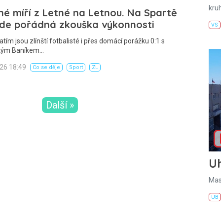
kru
né míří z Letné na Letnou. Na Spartě
ude pořádná zkouška výkonnosti
VS
atím jsou zlínští fotbalisté i přes domácí porážku 0:1 s
kým Baníkem…
026 18:49
Co se děje
Sport
ZL
Další »
U
Mas
UB