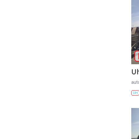
U
aut
UH