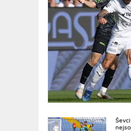
Ševci
nejso