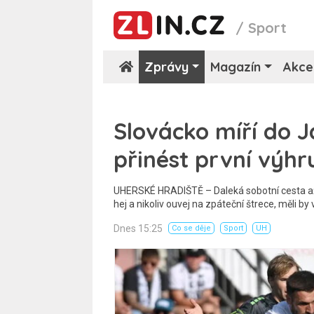
/
Sport
Zprávy
Magazín
Akce
Slovácko míří do 
přinést první výhr
UHERSKÉ HRADIŠTĚ – Daleká sobotní cesta až
hej a nikoliv ouvej na zpáteční štrece, měli by
Dnes 15:25
Co se děje
Sport
UH