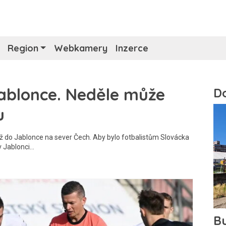
Region
Webkamery
Inzerce
Jablonce. Neděle může
u
 do Jablonce na sever Čech. Aby bylo fotbalistům Slovácka
 v Jablonci…