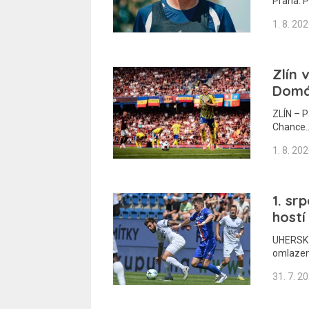
Praha. P
1. 8. 20
Zlín 
Domác
ZLÍN – Pa
Chance
1. 8. 20
1. sr
hostí
UHERSKĚ
omlazen
31. 7. 2