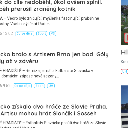
 do cíle nedoběhl, úkol ovšem splnil.
běh přerušil zraněný kotník
– Vedro bylo zničující, myšlenka fascinující, průběh ne
astný. Vsetínský lékař Radek…
26 13:02
Co se děje
Sport
VS
H
cko bralo s Artisem Brno jen bod. Góly
ly až v závěru
Kou
 HRADIŠTĚ – Remíza je málo. Fotbalisté Slovácka v
UH
 domácím zápase nové sezony…
26 9:52
Co se děje
Sport
UH
cko získalo dva hráče ze Slavie Praha.
 Artisu mohou hrát Slončík i Sosseh
HRADIŠTĚ – Fotbalisty Slovácka posílili dva hráči ze Slavie