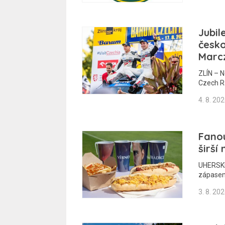
Jubil
česko
Marcz
ZLÍN – N
Czech Ra
4. 8. 20
Fano
širší
UHERSKÉ
zápasem
3. 8. 20