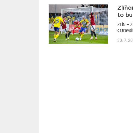
Zlíňa
to b
ZLÍN – Z
ostravs
30. 7. 2