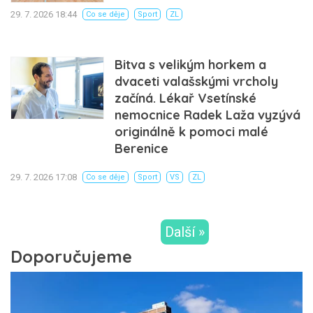
29. 7. 2026 18:44
Co se děje
Sport
ZL
Bitva s velikým horkem a
dvaceti valašskými vrcholy
začíná. Lékař Vsetínské
nemocnice Radek Laža vyzývá
originálně k pomoci malé
Berenice
29. 7. 2026 17:08
Co se děje
Sport
VS
ZL
Další »