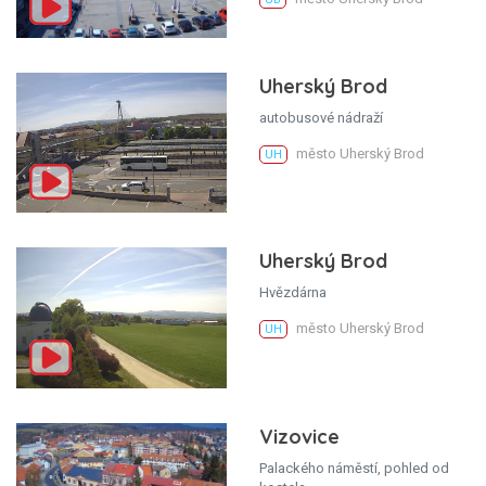
Uherský Brod
autobusové nádraží
město Uherský Brod
UH
Uherský Brod
Hvězdárna
město Uherský Brod
UH
Vizovice
Palackého náměstí, pohled od