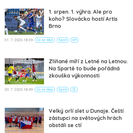
1. srpen. 1. výhra. Ale pro
koho? Slovácko hostí Artis
Brno
31. 7. 2026 18:39
Co se děje
Sport
UH
Zlíňané míří z Letné na Letnou.
Na Spartě to bude pořádná
zkouška výkonnosti
30. 7. 2026 18:49
Co se děje
Sport
ZL
Velký orlí slet u Dunaje. Čeští
zástupci na světových hrách
obstáli se ctí