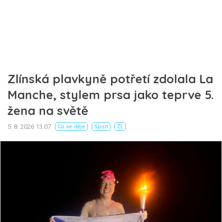
Zlínská plavkyně potřetí zdolala La
Manche, stylem prsa jako teprve 5.
žena na světě
5. 8. 2026 13:07
Co se děje
Sport
ZL