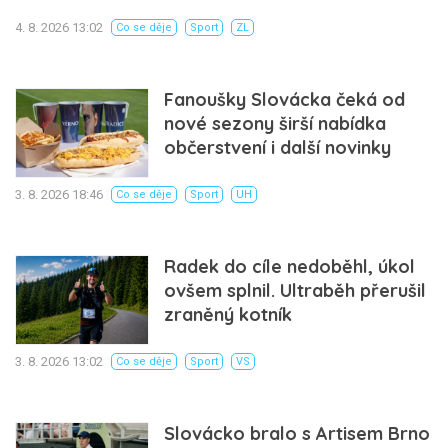
4. 8. 2026 13:02
Co se děje
Sport
ZL
Fanoušky Slovácka čeká od
nové sezony širší nabídka
občerstvení i další novinky
3. 8. 2026 18:46
Co se děje
Sport
UH
Radek do cíle nedoběhl, úkol
ovšem splnil. Ultraběh přerušil
zraněný kotník
3. 8. 2026 13:02
Co se děje
Sport
VS
Slovácko bralo s Artisem Brno