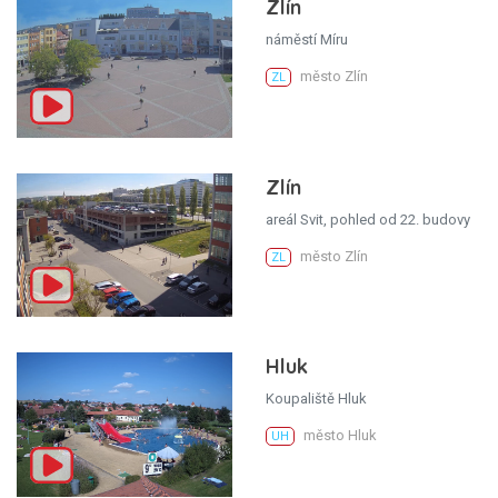
Zlín
náměstí Míru
město Zlín
ZL
Zlín
areál Svit, pohled od 22. budovy
město Zlín
ZL
Hluk
Koupaliště Hluk
město Hluk
UH