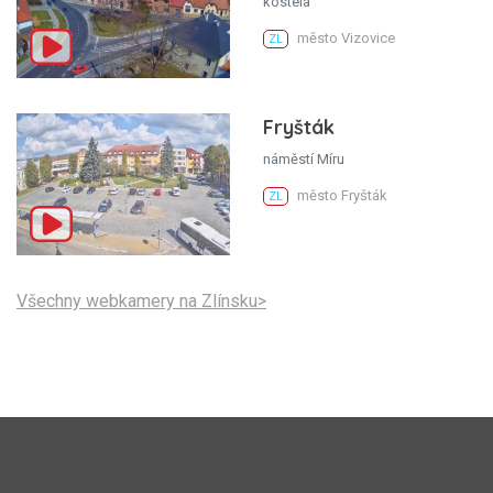
kostela
město Vizovice
ZL
Fryšták
náměstí Míru
město Fryšták
ZL
Všechny webkamery na Zlínsku>