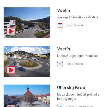
Vsetín
světelná křižovatka ve Vsetíně
město Vsetín
VS
Vsetín
kruhový objezd gen. Klapálka
město Vsetín
VS
Uherský Brod
Masarykovo náměstí, pohled z
budovy Regio
město Uherský Brod
UB