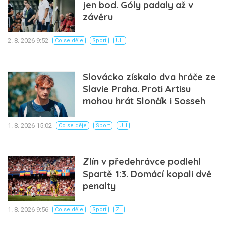
jen bod. Góly padaly až v
závěru
2. 8. 2026 9:52
Co se děje
Sport
UH
Slovácko získalo dva hráče ze
Slavie Praha. Proti Artisu
mohou hrát Slončík i Sosseh
1. 8. 2026 15:02
Co se děje
Sport
UH
Zlín v předehrávce podlehl
Spartě 1:3. Domácí kopali dvě
penalty
1. 8. 2026 9:56
Co se děje
Sport
ZL