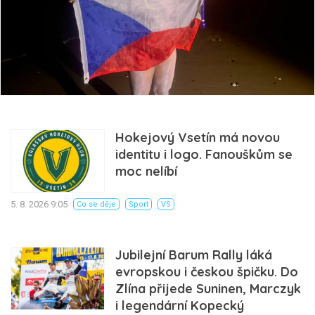
Hokejový Vsetín má novou
identitu i logo. Fanouškům se
moc nelíbí
5. 8. 2026 9:05
Co se děje
Sport
VS
Jubilejní Barum Rally láká
evropskou i českou špičku. Do
Zlína přijede Suninen, Marczyk
i legendární Kopecký