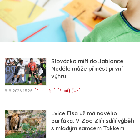
Slovácko míří do Jablonce.
Neděle může přinést první
výhru
8. 8. 2026 15:25
Co se děje
Sport
UH
Lvice Elsa už má nového
parťáka. V Zoo Zlín sdílí výběh
s mladým samcem Takkem