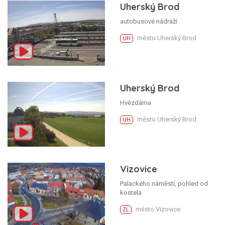
Uherský Brod
autobusové nádraží
město Uherský Brod
UH
Uherský Brod
Hvězdárna
město Uherský Brod
UH
Vizovice
Palackého náměstí, pohled od
kostela
město Vizovice
ZL