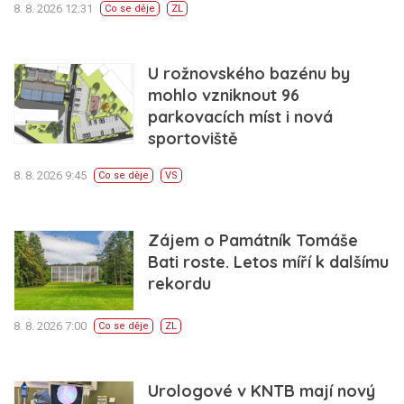
8. 8. 2026 12:31
Co se děje
ZL
U rožnovského bazénu by
mohlo vzniknout 96
parkovacích míst i nová
sportoviště
8. 8. 2026 9:45
Co se děje
VS
Zájem o Památník Tomáše
Bati roste. Letos míří k dalšímu
rekordu
8. 8. 2026 7:00
Co se děje
ZL
Urologové v KNTB mají nový