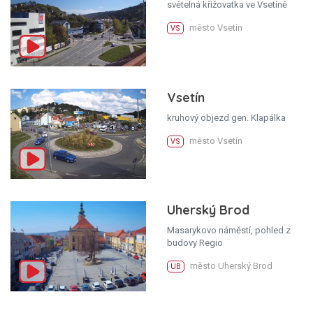
světelná křižovatka ve Vsetíně
město Vsetín
VS
Vsetín
kruhový objezd gen. Klapálka
město Vsetín
VS
Uherský Brod
Masarykovo náměstí, pohled z
budovy Regio
město Uherský Brod
UB