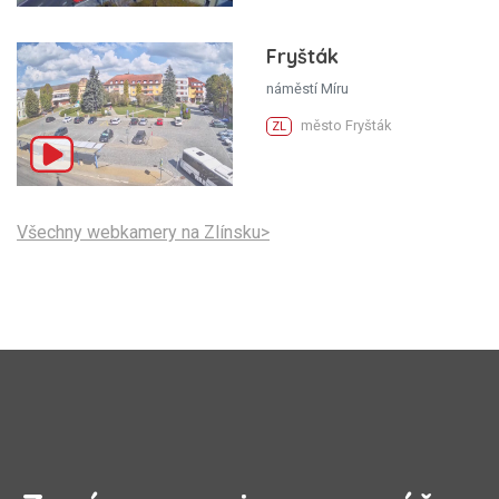
Fryšták
náměstí Míru
město Fryšták
ZL
Všechny webkamery na Zlínsku>