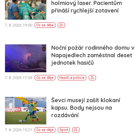
holmiový laser. Pacientům
přináší rychlejší zotavení
7. 8. 2026 19:00
Co se děje
ZL
Noční požár rodinného domu v
Napajedlech zaměstnal deset
jednotek hasičů
7. 8. 2026 17:36
Co se děje
Hasiči a policie
ZL
Ševci musejí zašít klokaní
kapsu. Body nejsou na
rozdávání
7. 8. 2026 15:21
Co se děje
Sport
ZL