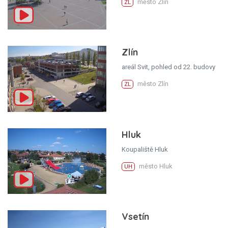
město Zlín
ZL
Zlín
areál Svit, pohled od 22. budovy
město Zlín
ZL
Hluk
Koupaliště Hluk
město Hluk
UH
Vsetín