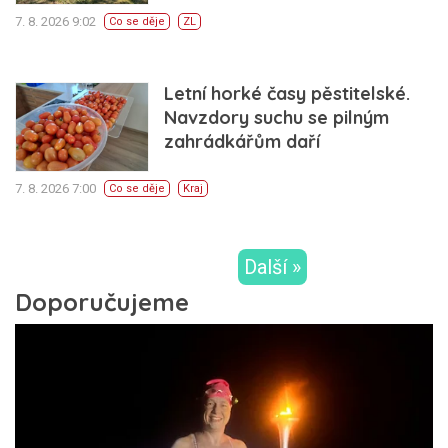
7. 8. 2026 9:02
Co se děje
ZL
Letní horké časy pěstitelské.
Navzdory suchu se pilným
zahrádkářům daří
7. 8. 2026 7:00
Co se děje
Kraj
Další »