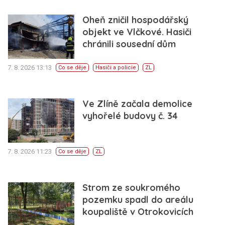
Oheň zničil hospodářský
objekt ve Vlčkové. Hasiči
chránili sousední dům
7. 8. 2026 13:13
Co se děje
Hasiči a policie
ZL
Ve Zlíně začala demolice
vyhořelé budovy č. 34
7. 8. 2026 11:23
Co se děje
ZL
Strom ze soukromého
pozemku spadl do areálu
koupaliště v Otrokovicích